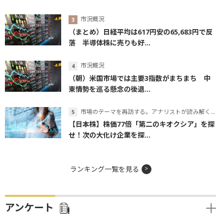
市況概況
（まとめ）日経平均は617円安の65,683円で反
落 半導体株に売りも好...
市況概況
（朝）米国市場では主要3指数がまちまち 中
東情勢を巡る懸念の後退...
市場のテーマを再訪する。アナリストが読み解くテーマの本質
【日本株】株価77倍「第二のキオクシア」を探
せ！次の大化け企業を探...
ランキング一覧を見る
アンケート