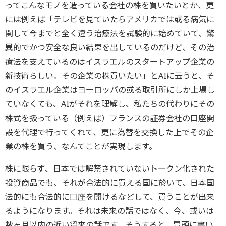
ってこんなモノを造っている会社の株を買いたいとか、更
には例えば「テレビを見ていたらアメリカでは或る病気に
関して今までと全く違う治療法を試験的に始めていて、驚
異的でかつ安全な良い結果を出しているのだけど、その治
療法を支えているのはイスラエルのスタートアップ企業の
新技術らしい。その企業の株買いたい」とAIに云うと、そ
のイスラエル企業はヨーロッパの或る取引所にしか上場し
ていなくても、AIがそれを理解し、私たちの代わりにその
株式を扱っている（例えば）フランスの証券会社の口座開
設を代理で行ってくれて、更に為替を交換した上でその企
業の株を買う、なんてことが実現します。
株に限らず、日本では解禁されていないトークン化された
投資商品でも、それが合法的に買える国に於いて、日本国
法的にも合法的に口座を開けるなどして、買うことが出来
るようになります。それは未来の話ではなく、今、或いは
数ヶ月以内の近い将来の話です。そうすると、冒頭に書い