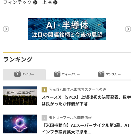
フィンテック
上場
ランキング
デイリー
ウイークリー
マンスリー
岡元兵八郎の米国株マスターへの道
スペースＸ［SPCX］上場後初の決算発表、数字
は良かったが株価が下落...
モトリーフール米国株情報
【米国株動向】AIスーパーサイクル第2幕、AI
インフラ投資拡大で恩恵...