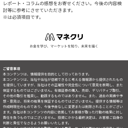
レポート・コラムの感想をお寄せください。今後の内容検
討等に参考にさせていただきます。
※は必須項目です。
お金を学び、マーケットを知り、未来を描く
ご留意事項
本コンテンツは、情報提供を目的として行っております。
本コンテンツは、当社や当社が信頼できると考える情報源から提供されたもの
を提供していますが、当社はその正確性や完全性について意見を表明し、また
保証するものではございません。有価証券の購入、売却、デリバティブ取引、
その他の取引を推奨し、勧誘するものではありません。また、過去の実績や予
想・意見は、将来の結果を保証するものではございません。提供する情報等は
作成時現在のものであり、今後予告なしに変更または削除されることがござい
ます。当社は本コンテンツの内容に依拠してお客様が取った行動の結果に対し
責任を負うものではございません。投資にかかる最終決定は、お客様ご自身の
判断と責任でなさるようお願いいたします。