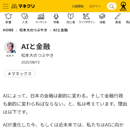
口座開設
ログイン
新着
人気
マーケット
特集
初心者
ライフデザイン
連載
著者
商
HOME
松本大のつぶやき
AIと金融
AIと金融
松本大のつぶやき
松本 大
2025/08/15
マネックス
AIによって、日本の金融は劇的に変わる。そして金融行政
も劇的に変わらねばならない。と、私は考えています。理由
は以下です。
AIが進化した今、もしくは近未来では、私たちはAIに向か