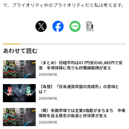
で、プライオリティ中のプライオリティだと私は考えます。
ｱﾝｹｰﾄ
あわせて読む
（まとめ）日経平均は617円安の65,683円で反
落 半導体株に売りも好業績銘柄が支え
2026/08/06
【為替】「日米通貨同盟の完成形」の意味と
は？
2026/08/06
（朝）米国市場では主要3指数がまちまち 中東
情勢を巡る懸念の後退と好決算が支え
2026/08/06