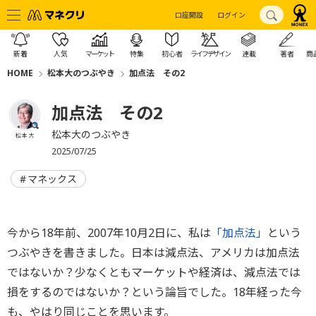
口座開設
ログイン
新着
人気
マーケット
特集
初心者
ライフデザイン
連載
著者
商
HOME
松本大のつぶやき
加点法 その2
加点法 その2
松本大のつぶやき
松本 大
2025/07/25
マネックス
今から18年前、2007年10月2日に、私は
「加点法」
という
つぶやきを書きました。日本は減点法、アメリカは加点法
ではないか？少なくともマーケットや経済は、減点法では
損をするのではないか？という論旨でした。18年経った今
も、やはり同じことを思います。