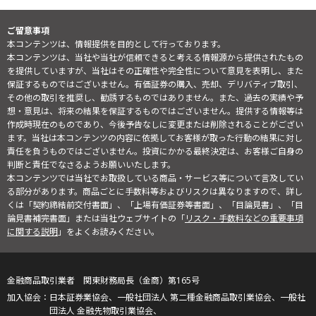
ご留意事項
本コンテンツは、情報提供を目的として行っております。
本コンテンツは、当社や当社が信頼できると考える情報源から提供されたもの
を提供していますが、当社はその正確性や完全性について意見を表明し、また
保証するものではございません。有価証券の購入、売却、デリバティブ取引、
その他の取引を推奨し、勧誘するものではありません。また、過去の実績や予
想・意見は、将来の結果を保証するものではございません。提供する情報等は
作成時現在のものであり、今後予告なしに変更または削除されることがござい
ます。当社は本コンテンツの内容に依拠してお客様が取った行動の結果に対し
責任を負うものではございません。投資にかかる最終決定は、お客様ご自身の
判断と責任でなさるようお願いいたします。
本コンテンツでは当社でお取扱している商品・サービス等について言及してい
る部分があります。商品ごとに手数料等およびリスクは異なりますので、詳し
くは「契約締結前交付書面」、「上場有価証券等書面」、「目論見書」、「目
論見書補完書面」または当社ウェブサイトの「
リスク・手数料などの重要事項
に関する説明
」をよくお読みください。
金融商品取引業者 関東財務局長（金商）第165号
日本証券業協会、一般社団法人 第二種金融商品取引業協会、一般社
団法人 金融先物取引業協会、