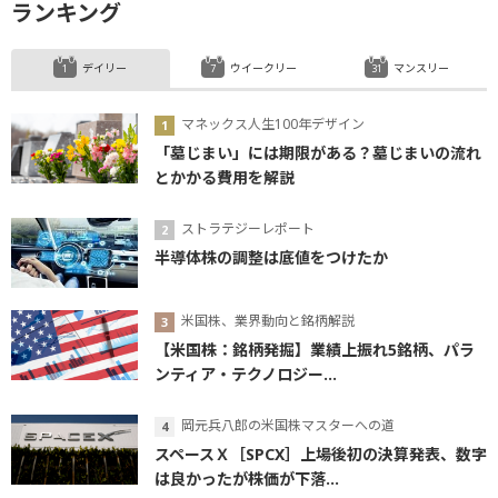
ランキング
デイリー
ウイークリー
マンスリー
マネックス人生100年デザイン
「墓じまい」には期限がある？墓じまいの流れ
とかかる費用を解説
ストラテジーレポート
半導体株の調整は底値をつけたか
米国株、業界動向と銘柄解説
【米国株：銘柄発掘】業績上振れ5銘柄、パラ
ンティア・テクノロジー...
岡元兵八郎の米国株マスターへの道
スペースＸ［SPCX］上場後初の決算発表、数字
は良かったが株価が下落...