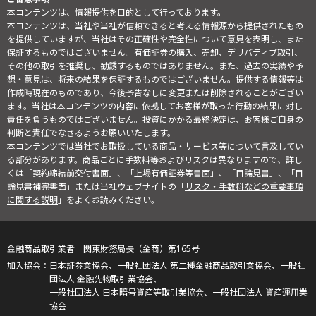
本コンテンツは、情報提供を目的として行っております。
本コンテンツは、当社や当社が信頼できると考える情報源から提供されたもの
を提供していますが、当社はその正確性や完全性について意見を表明し、また
保証するものではございません。有価証券の購入、売却、デリバティブ取引、
その他の取引を推奨し、勧誘するものではありません。また、過去の実績や予
想・意見は、将来の結果を保証するものではございません。提供する情報等は
作成時現在のものであり、今後予告なしに変更または削除されることがござい
ます。当社は本コンテンツの内容に依拠してお客様が取った行動の結果に対し
責任を負うものではございません。投資にかかる最終決定は、お客様ご自身の
判断と責任でなさるようお願いいたします。
本コンテンツでは当社でお取扱している商品・サービス等について言及してい
る部分があります。商品ごとに手数料等およびリスクは異なりますので、詳し
くは「契約締結前交付書面」、「上場有価証券等書面」、「目論見書」、「目
論見書補完書面」または当社ウェブサイトの「
リスク・手数料などの重要事項
に関する説明
」をよくお読みください。
金融商品取引業者 関東財務局長（金商）第165号
日本証券業協会、一般社団法人 第二種金融商品取引業協会、一般社
団法人 金融先物取引業協会、
一般社団法人 日本暗号資産等取引業協会、一般社団法人 資産運用業
協会