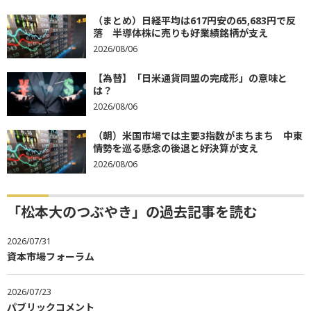
（まとめ）日経平均は617円安の65,683円で反
落 半導体株に売りも好業績銘柄が支え
2026/08/06
【為替】「日米通貨同盟の完成形」の意味と
は？
2026/08/06
（朝）米国市場では主要3指数がまちまち 中東
情勢を巡る懸念の後退と好決算が支え
2026/08/06
「松本大のつぶやき」の過去記事を読む
2026/07/31
資本市場フォーラム
2026/07/23
パブリックコメント