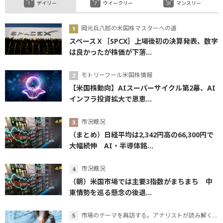
デイリー
ウイークリー
マンスリー
岡元兵八郎の米国株マスターへの道
スペースＸ［SPCX］上場後初の決算発表、数字
は良かったが株価が下落...
モトリーフール米国株情報
【米国株動向】AIスーパーサイクル第2幕、AI
インフラ投資拡大で恩恵...
市況概況
（まとめ）日経平均は2,342円高の66,300円で
大幅続伸 AI・半導体銘...
市況概況
（朝）米国市場では主要3指数がまちまち 中
東情勢を巡る懸念の後退...
市場のテーマを再訪する。アナリストが読み解くテーマの本質