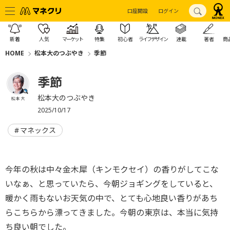
口座開設
ログイン
新着
人気
マーケット
特集
初心者
ライフデザイン
連載
著者
商
HOME
松本大のつぶやき
季節
季節
松本大のつぶやき
松本 大
2025/10/17
マネックス
今年の秋は中々金木犀（キンモクセイ）の香りがしてこな
いなぁ、と思っていたら、今朝ジョギングをしていると、
暖かく雨もないお天気の中で、とても心地良い香りがあち
らこちらから漂ってきました。今朝の東京は、本当に気持
ち良い朝でした。