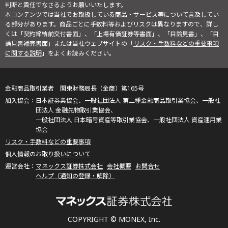
判断と責任でなさるようお願いいたします。
本コンテンツでは当社でお取扱している商品・サービス等について言及してい
る部分があります。商品ごとに手数料等およびリスクは異なりますので、詳し
くは「契約締結前交付書面」、「上場有価証券等書面」、「目論見書」、「目
論見書補完書面」または当社ウェブサイトの「
リスク・手数料などの重要事項
に関する説明
」をよくお読みください。
金融商品取引業者 関東財務局長（金商）第165号
日本証券業協会、一般社団法人 第二種金融商品取引業協会、一般社
団法人 金融先物取引業協会、
一般社団法人 日本暗号資産等取引業協会、一般社団法人 資産運用業
協会
リスク・手数料などの重要事項
個人情報のお取り扱いについて
マネックス証券株式会社
会社概要
お問合せ
ヘルプ（通知の登録・解除）
COPYRIGHT © MONEX, Inc.