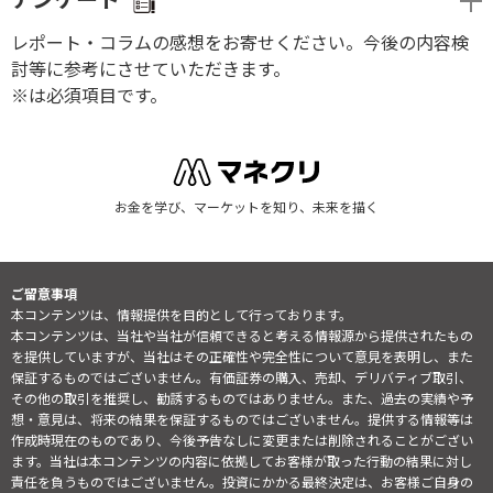
レポート・コラムの感想をお寄せください。今後の内容検
討等に参考にさせていただきます。
※は必須項目です。
お金を学び、マーケットを知り、未来を描く
ご留意事項
本コンテンツは、情報提供を目的として行っております。
本コンテンツは、当社や当社が信頼できると考える情報源から提供されたもの
を提供していますが、当社はその正確性や完全性について意見を表明し、また
保証するものではございません。有価証券の購入、売却、デリバティブ取引、
その他の取引を推奨し、勧誘するものではありません。また、過去の実績や予
想・意見は、将来の結果を保証するものではございません。提供する情報等は
作成時現在のものであり、今後予告なしに変更または削除されることがござい
ます。当社は本コンテンツの内容に依拠してお客様が取った行動の結果に対し
責任を負うものではございません。投資にかかる最終決定は、お客様ご自身の