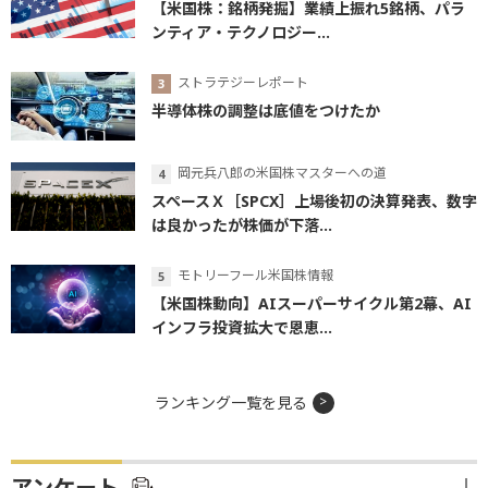
【米国株：銘柄発掘】業績上振れ5銘柄、パラ
ンティア・テクノロジー...
ストラテジーレポート
半導体株の調整は底値をつけたか
岡元兵八郎の米国株マスターへの道
スペースＸ［SPCX］上場後初の決算発表、数字
は良かったが株価が下落...
モトリーフール米国株情報
【米国株動向】AIスーパーサイクル第2幕、AI
インフラ投資拡大で恩恵...
ランキング一覧を見る
アンケート