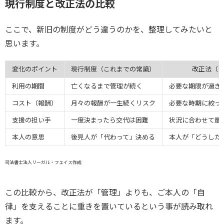
現行制度と改正法の比較
ここで、新旧の制度がどう違うのかを、整理してみたいと
思います。
変化のポイント
現行制度（これまでの常識）
改正法（
利用の期間
亡くなるまで管理が続く
必要な期限が過ぎ
コスト（報酬）
月々の報酬が一生続くリスク
必要な時期に絞っ
支援の担い手
一度決まったら交代は困難
状況に合わせて最
本人の意思
後見人が「代わって」決める
本人が「どうした
司法書士法人リーガル・フェイス作成
この比較から、改正法が「管理」よりも、ご本人の「自
律」を支えることに重きを置いているという事が読み取れ
ます。