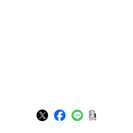
ｱﾝｹｰﾄ