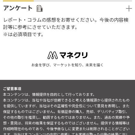
アンケート
レポート・コラムの感想をお寄せください。今後の内容検
討等に参考にさせていただきます。
※は必須項目です。
お金を学び、マーケットを知り、未来を描く
ご留意事項
本コンテンツは、情報提供を目的として行っております。
本コンテンツは、当社や当社が信頼できると考える情報源から提供されたもの
を提供していますが、当社はその正確性や完全性について意見を表明し、また
保証するものではございません。有価証券の購入、売却、デリバティブ取引、
その他の取引を推奨し、勧誘するものではありません。また、過去の実績や予
想・意見は、将来の結果を保証するものではございません。提供する情報等は
作成時現在のものであり、今後予告なしに変更または削除されることがござい
ます。当社は本コンテンツの内容に依拠してお客様が取った行動の結果に対し