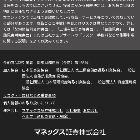
責任を負うものではございません。投資にかかる最終決定は、お客様ご自身の
判断と責任でなさるようお願いいたします。
本コンテンツでは当社でお取扱している商品・サービス等について言及してい
る部分があります。商品ごとに手数料等およびリスクは異なりますので、詳し
くは「契約締結前交付書面」、「上場有価証券等書面」、「目論見書」、「目
論見書補完書面」または当社ウェブサイトの「
リスク・手数料などの重要事項
に関する説明
」をよくお読みください。
金融商品取引業者 関東財務局長（金商）第165号
日本証券業協会、一般社団法人 第二種金融商品取引業協会、一般社
団法人 金融先物取引業協会、
一般社団法人 日本暗号資産等取引業協会、一般社団法人 資産運用業
協会
リスク・手数料などの重要事項
個人情報のお取り扱いについて
マネックス証券株式会社
会社概要
お問合せ
ヘルプ（通知の登録・解除）