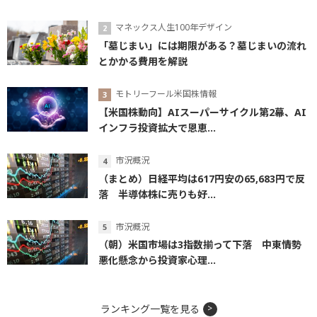
マネックス人生100年デザイン
「墓じまい」には期限がある？墓じまいの流れ
とかかる費用を解説
モトリーフール米国株情報
【米国株動向】AIスーパーサイクル第2幕、AI
インフラ投資拡大で恩恵...
市況概況
（まとめ）日経平均は617円安の65,683円で反
落 半導体株に売りも好...
市況概況
（朝）米国市場は3指数揃って下落 中東情勢
悪化懸念から投資家心理...
ランキング一覧を見る