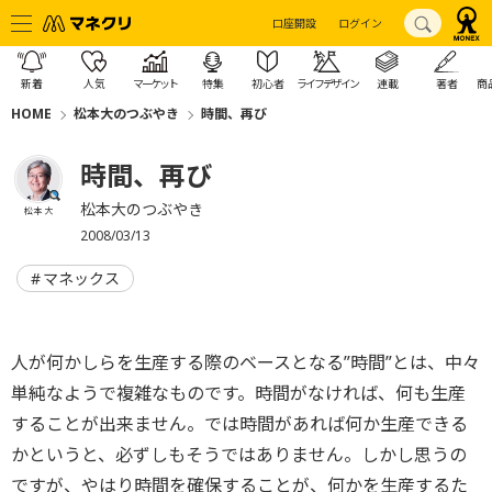
口座開設
ログイン
新着
人気
マーケット
特集
初心者
ライフデザイン
連載
著者
商
HOME
松本大のつぶやき
時間、再び
時間、再び
松本大のつぶやき
松本 大
2008/03/13
マネックス
人が何かしらを生産する際のベースとなる”時間”とは、中々
単純なようで複雑なものです。時間がなければ、何も生産
することが出来ません。では時間があれば何か生産できる
かというと、必ずしもそうではありません。しかし思うの
ですが、やはり時間を確保することが、何かを生産するた