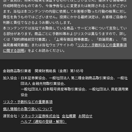
想・意見は、将来の結果を保証するものではございません。提供する情報等は
作成時現在のものであり、今後予告なしに変更または削除されることがござい
ます。当社は本コンテンツの内容に依拠してお客様が取った行動の結果に対し
責任を負うものではございません。投資にかかる最終決定は、お客様ご自身の
判断と責任でなさるようお願いいたします。
本コンテンツでは当社でお取扱している商品・サービス等について言及してい
る部分があります。商品ごとに手数料等およびリスクは異なりますので、詳し
くは「契約締結前交付書面」、「上場有価証券等書面」、「目論見書」、「目
論見書補完書面」または当社ウェブサイトの「
リスク・手数料などの重要事項
に関する説明
」をよくお読みください。
金融商品取引業者 関東財務局長（金商）第165号
日本証券業協会、一般社団法人 第二種金融商品取引業協会、一般社
団法人 金融先物取引業協会、
一般社団法人 日本暗号資産等取引業協会、一般社団法人 資産運用業
協会
リスク・手数料などの重要事項
個人情報のお取り扱いについて
マネックス証券株式会社
会社概要
お問合せ
ヘルプ（通知の登録・解除）