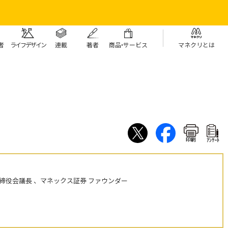
者
ライフデザイン
連載
著者
商
品・
サービス
マネクリとは
印刷
ｱﾝｹｰﾄ
締役会議長 、マネックス証券 ファウンダー