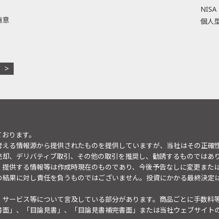
NISA
極意
個人型
ております。
考える情報源から提供されたものを提供していますが、当社はその正確
売却、デリバティブ取引、その他の取引を推奨し、勧誘するものではあ
。提供する情報等は作成時現在のものであり、今後予告なしに変更また
の結果に対し責任を負うものではございません。投資にかかる最終決定
・サービス等について言及している部分があります。商品ごとに手数料
書面」、「目論見書」、「目論見書補完書面」または当社ウェブサイト