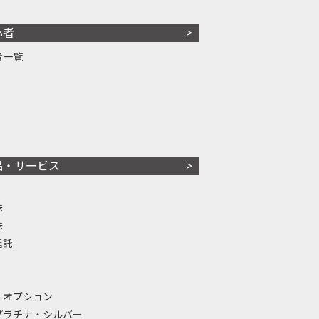
心者
者一覧
品・サービス
株
株
信託
・オプション
プラチナ・シルバー