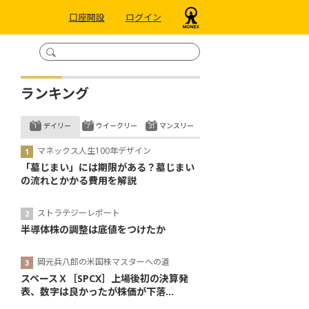
口座開設
ログイン
ランキング
デイリー
ウイークリー
マンスリー
マネックス人生100年デザイン
「墓じまい」には期限がある？墓じまい
の流れとかかる費用を解説
ストラテジーレポート
半導体株の調整は底値をつけたか
岡元兵八郎の米国株マスターへの道
スペースＸ［SPCX］上場後初の決算発
表、数字は良かったが株価が下落...