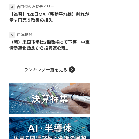
吉田恒の為替デイリー
【為替】120日MA（移動平均線）割れが
示す円売り取引の損失
市況概況
（朝）米国市場は3指数揃って下落 中東
情勢悪化懸念から投資家心理...
ランキング一覧を見る