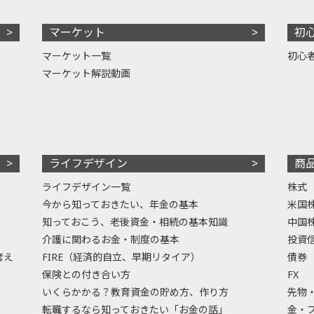
マーケット
初
マーケット一覧
初心
マーケット解説動画
ライフデザイン
商
ライフデザイン一覧
株式
今から知っておきたい、年金の基本
米国
知っておこう、老後資金・相続の基本知識
中国
介護に関わるお金・制度の基本
投資
考え
FIRE（経済的自立、早期リタイア）
債券
保険との付き合い方
FX
いくらかかる？教育資金の貯め方、作り方
先物
転職するなら知っておきたい「お金の話」
金・