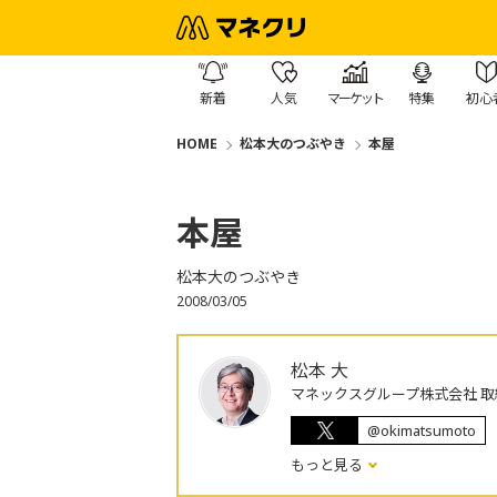
新着
人気
マーケット
特集
初心
HOME
松本大のつぶやき
本屋
本屋
松本大のつぶやき
2008/03/05
松本 大
マネックスグループ株式会社 取
@okimatsumoto
もっと見る