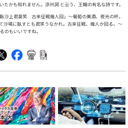
いたかも知れません。涼州詞 と云う、王翰の有名な詩です。
臥沙上君莫笑 古来征戦幾人回」〜葡萄の美酒、夜光の杯。
て沙場に臥すとも君笑うなかれ。古来征戦、幾人か回る。〜
るのもいいですね。
印刷
ｱﾝｹｰﾄ