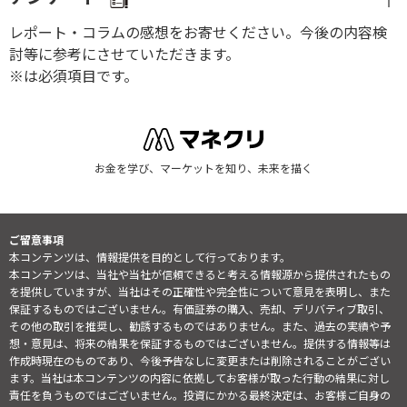
レポート・コラムの感想をお寄せください。今後の内容検
討等に参考にさせていただきます。
※は必須項目です。
お金を学び、マーケットを知り、未来を描く
ご留意事項
本コンテンツは、情報提供を目的として行っております。
本コンテンツは、当社や当社が信頼できると考える情報源から提供されたもの
を提供していますが、当社はその正確性や完全性について意見を表明し、また
保証するものではございません。有価証券の購入、売却、デリバティブ取引、
その他の取引を推奨し、勧誘するものではありません。また、過去の実績や予
想・意見は、将来の結果を保証するものではございません。提供する情報等は
作成時現在のものであり、今後予告なしに変更または削除されることがござい
ます。当社は本コンテンツの内容に依拠してお客様が取った行動の結果に対し
責任を負うものではございません。投資にかかる最終決定は、お客様ご自身の