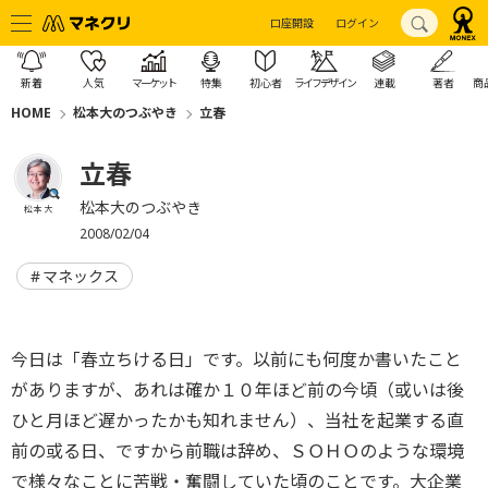
口座開設
ログイン
新着
人気
マーケット
特集
初心者
ライフデザイン
連載
著者
商
HOME
松本大のつぶやき
立春
立春
松本大のつぶやき
松本 大
2008/02/04
マネックス
今日は「春立ちける日」です。以前にも何度か書いたこと
がありますが、あれは確か１０年ほど前の今頃（或いは後
ひと月ほど遅かったかも知れません）、当社を起業する直
前の或る日、ですから前職は辞め、ＳＯＨＯのような環境
で様々なことに苦戦・奮闘していた頃のことです。大企業