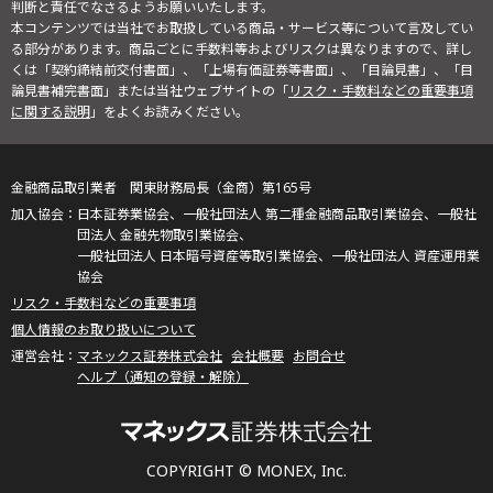
判断と責任でなさるようお願いいたします。
本コンテンツでは当社でお取扱している商品・サービス等について言及してい
る部分があります。商品ごとに手数料等およびリスクは異なりますので、詳し
くは「契約締結前交付書面」、「上場有価証券等書面」、「目論見書」、「目
論見書補完書面」または当社ウェブサイトの「
リスク・手数料などの重要事項
に関する説明
」をよくお読みください。
金融商品取引業者 関東財務局長（金商）第165号
日本証券業協会、一般社団法人 第二種金融商品取引業協会、一般社
団法人 金融先物取引業協会、
一般社団法人 日本暗号資産等取引業協会、一般社団法人 資産運用業
協会
リスク・手数料などの重要事項
個人情報のお取り扱いについて
マネックス証券株式会社
会社概要
お問合せ
ヘルプ（通知の登録・解除）
COPYRIGHT © MONEX, Inc.