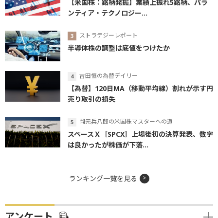
【米国株：銘柄発掘】業績上振れ5銘柄、パラ
ンティア・テクノロジー...
ストラテジーレポート
半導体株の調整は底値をつけたか
吉田恒の為替デイリー
【為替】120日MA（移動平均線）割れが示す円
売り取引の損失
岡元兵八郎の米国株マスターへの道
スペースＸ［SPCX］上場後初の決算発表、数字
は良かったが株価が下落...
ランキング一覧を見る
アンケート