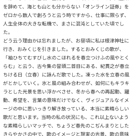
を辞めて、海とも山とも分からない「オンライン証券」を
ゼロから数人で創ろうと云う時ですから、仕事に限らず、
人生全体の大きな転機で、まさに混沌としていた頃でし
た。
どう云う理由かは忘れましたが、お昼頃に私は根津神社に
行き、おみくじを引きました。するとおみくじの歌が、
「袖ひちてむすびし水のこほれるを春立つけふの風やとく
らむ」と云う、古今集の冒頭二首目にある、紀貫之が春立
ちける日（立春）に詠んだ歌でした。凍った水を立春の風
がとかしていく。氷と風の組み合わせが、如何にもキラキ
ラとした光景を思い浮かべさせ、冬から春への再起動、躍
動、希望を、言葉の意味だけでなく、ヴィジュアルなイメ
ージの中に思いっきり解き放っている、本当に素晴らしい
歌だと思います。当時の私の状況にも、これ以上ないよう
な素晴らしいマッチで、ちょうど春先のこぢんまりとした
きらやかさの中で、歌のイメージと現実の光景、歌の意味