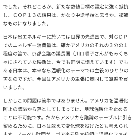
でした。それどころか、新たな数値目標の設定に強く抵抗
し、ＣＯＰ１３の結果は、かなり中途半端と云うか、複雑
なものになりました。
日本は省エネルギーに於いては世界の先進国で、対ＧＤＰ
でのエネルギー消費量は、確かアメリカのそれの３分の１
程度の筈で、京都会議の議長国（川口順子さんがもみくち
ゃにされていた映像は、今でも鮮明に憶えています）でも
ある日本は、本来なら温暖化のテーマでは主役のひとりの
筈なのですが、今回はアメリカの主張に賛同して顰蹙を買
いました。
しかしこの問題は簡単ではありません。アメリカを温暖化
防止の議論から落としてしまっては、地球温暖化を止める
ことは不可能です。だからアメリカを議論のテーブルに引き
留めるために、日本は敢えて変化球を投げたとも考えられ
ます。ノーベル財団が、ゴア米元副大統領に温暖化ファイ