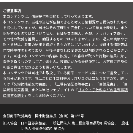
ご留意事項
本コンテンツは、情報提供を目的として行っております。
本コンテンツは、当社や当社が信頼できると考える情報源から提供されたもの
を提供していますが、当社はその正確性や完全性について意見を表明し、また
保証するものではございません。有価証券の購入、売却、デリバティブ取引、
その他の取引を推奨し、勧誘するものではありません。また、過去の実績や予
想・意見は、将来の結果を保証するものではございません。提供する情報等は
作成時現在のものであり、今後予告なしに変更または削除されることがござい
ます。当社は本コンテンツの内容に依拠してお客様が取った行動の結果に対し
責任を負うものではございません。投資にかかる最終決定は、お客様ご自身の
判断と責任でなさるようお願いいたします。
本コンテンツでは当社でお取扱している商品・サービス等について言及してい
る部分があります。商品ごとに手数料等およびリスクは異なりますので、詳し
くは「契約締結前交付書面」、「上場有価証券等書面」、「目論見書」、「目
論見書補完書面」または当社ウェブサイトの「
リスク・手数料などの重要事項
に関する説明
」をよくお読みください。
金融商品取引業者 関東財務局長（金商）第165号
日本証券業協会、一般社団法人 第二種金融商品取引業協会、一般社
団法人 金融先物取引業協会、