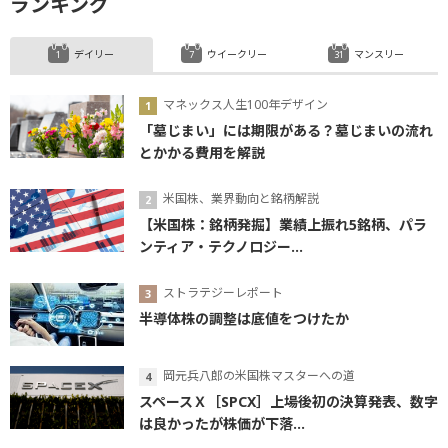
ランキング
デイリー
ウイークリー
マンスリー
マネックス人生100年デザイン
「墓じまい」には期限がある？墓じまいの流れ
とかかる費用を解説
米国株、業界動向と銘柄解説
【米国株：銘柄発掘】業績上振れ5銘柄、パラ
ンティア・テクノロジー...
ストラテジーレポート
半導体株の調整は底値をつけたか
岡元兵八郎の米国株マスターへの道
スペースＸ［SPCX］上場後初の決算発表、数字
は良かったが株価が下落...