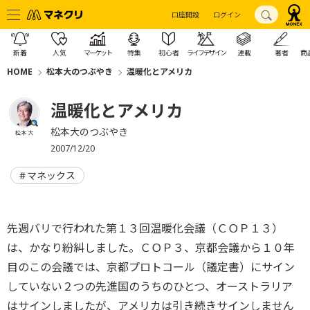
口座開設
ログイン
新着
人気
マーケット
特集
初心者
ライフデザイン
連載
著者
商
HOME
松本大のつぶやき
温暖化とアメリカ
温暖化とアメリカ
松本大のつぶやき
松本 大
2007/12/20
マネックス
先週バリで行われた第１３回温暖化会議（ＣＯＰ１３）
は、かなり紛糾しました。ＣＯＰ３、京都会議から１０年
目のこの会議では、京都プロトコール（議定書）にサイン
していない２つの先進国のうちのひとつ、オーストラリア
はサインしましたが、アメリカは引き続きサインしません