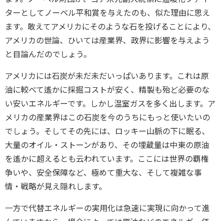
ターとしてノーベル平和賞を与えたのも、似た理由に思え
ます。敢えてアメリカにそのような石を投げることにより、
アメリカの世論、ひいては産業界、政界に影響を与えよう
と目論んだのでしょう。
アメリカには石炭が未だ未だいっぱいあります。これは原
油に較べて遙かに採掘コストが安く、精製も殆ど必要のな
い安いエネルギーです。しかし温室ガスを多く出します。ア
メリカの産業界はこの石炭を今のうちにもっと使いたいの
でしょう。そしてその先には、ロッキー山脈の下に眠る、
大量のオイル・ストーンがあり、その埋蔵量は中東の原油
を遙かに超えるとも云われています。ここには世界の覇権
争いや、安全保障など、極めて重大な、そして複雑な事
情・戦略が見え隠れします。
一方で代替エネルギーの実用化は急速に実現に向かって進