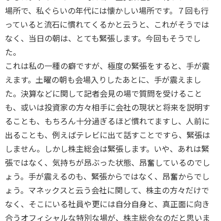
場所で、私ぐらいの年代には懐かしい場所です。７回も行
っていると流石に慣れてくるかと云うと、これがそうでは
なく、当日の朝は、とても緊張します。今回もそうでし
た。
これは私の一種の癖ですが、極度の緊張をすると、手が震
えます。土曜の朝も会場入りしたあとに、手が震えまし
た。決算などに関して記者会見の場で質問を受けること
も、或いは投資家の方々相手に会社の現状と将来を説明す
ることも、もちろん十分過ぎるほど慣れてますし、人前に
出ることも、例えばテレビに出て話すことですら、緊張は
しません。しかし株主総会は緊張します。いや、あれは緊
張ではなく、気持ちが昂ぶった状態、昂奮しているのでし
ょう。手が震えるのも、緊張からではなく、昂奮からでし
ょう。マネックスと云う会社に関して、株主の方々だけで
なく、そこにいる社員や更には自分自身と、真正面に向き
合うオフィシャルな特別な場が、株主総会なのだと思いま