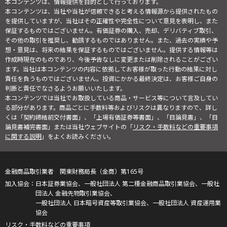
本コンテンツは、情報提供を目的として行っております。
本コンテンツは、当社や当社が信頼できると考える情報源から提供されたもの
を提供していますが、当社はその正確性や完全性について意見を表明し、また
保証するものではございません。有価証券の購入、売却、デリバティブ取引、
その他の取引を推奨し、勧誘するものではありません。また、過去の実績や予
想・意見は、将来の結果を保証するものではございません。提供する情報等は
作成時現在のものであり、今後予告なしに変更または削除されることがござい
ます。当社は本コンテンツの内容に依拠してお客様が取った行動の結果に対し
責任を負うものではございません。投資にかかる最終決定は、お客様ご自身の
判断と責任でなさるようお願いいたします。
本コンテンツでは当社でお取扱している商品・サービス等について言及してい
る部分があります。商品ごとに手数料等およびリスクは異なりますので、詳し
くは「契約締結前交付書面」、「上場有価証券等書面」、「目論見書」、「目
論見書補完書面」または当社ウェブサイトの「
リスク・手数料などの重要事項
に関する説明
」をよくお読みください。
金融商品取引業者 関東財務局長（金商）第165号
日本証券業協会、一般社団法人 第二種金融商品取引業協会、一般社
団法人 金融先物取引業協会、
一般社団法人 日本暗号資産等取引業協会、一般社団法人 資産運用業
協会
リスク・手数料などの重要事項