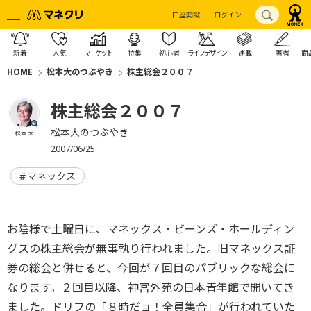
口座開設
ログイン
新着
人気
マーケット
特集
初心者
ライフデザイン
連載
著者
商
HOME
松本大のつぶやき
株主総会２００７
株主総会２００７
松本大のつぶやき
松本 大
2007/06/25
マネックス
お陰様で土曜日に、マネックス・ビーンズ・ホールディン
グスの株主総会が無事執り行われました。旧マネックス証
券の総会と併せると、今回が７回目のパブリックな総会に
なります。２回目以降、神宮外苑の日本青年館で開いてき
ました。ドリフの「８時だョ！全員集合」が行われていた