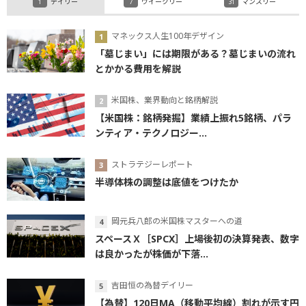
デイリー
ウイークリー
マンスリー
マネックス人生100年デザイン
「墓じまい」には期限がある？墓じまいの流れ
とかかる費用を解説
米国株、業界動向と銘柄解説
【米国株：銘柄発掘】業績上振れ5銘柄、パラ
ンティア・テクノロジー...
ストラテジーレポート
半導体株の調整は底値をつけたか
岡元兵八郎の米国株マスターへの道
スペースＸ［SPCX］上場後初の決算発表、数字
は良かったが株価が下落...
吉田恒の為替デイリー
【為替】120日MA（移動平均線）割れが示す円