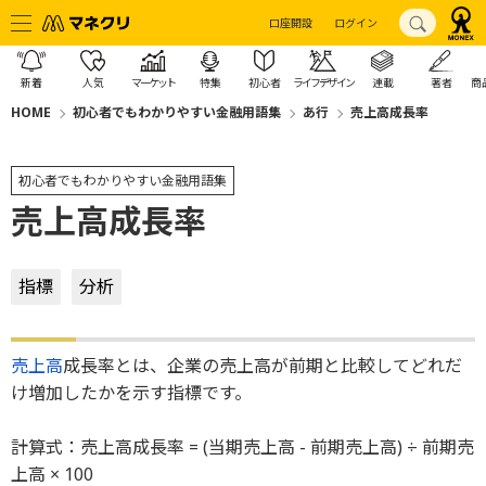
口座開設
ログイン
新着
人気
マーケット
特集
初心者
ライフデザイン
連載
著者
商
HOME
初心者でもわかりやすい金融用語集
あ行
売上高成長率
初心者でもわかりやすい金融用語集
売上高成長率
指標
分析
売上高
成長率とは、企業の売上高が前期と比較してどれだ
け増加したかを示す指標です。
計算式：売上高成長率 = (当期売上高 - 前期売上高) ÷ 前期売
上高 × 100