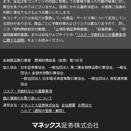
ます。当社は本コンテンツの内容に依拠してお客様が取った行動の結果に対し
責任を負うものではございません。投資にかかる最終決定は、お客様ご自身の
判断と責任でなさるようお願いいたします。
本コンテンツでは当社でお取扱している商品・サービス等について言及してい
る部分があります。商品ごとに手数料等およびリスクは異なりますので、詳し
くは「契約締結前交付書面」、「上場有価証券等書面」、「目論見書」、「目
論見書補完書面」または当社ウェブサイトの「
リスク・手数料などの重要事項
に関する説明
」をよくお読みください。
金融商品取引業者 関東財務局長（金商）第165号
日本証券業協会、一般社団法人 第二種金融商品取引業協会、一般社
団法人 金融先物取引業協会、
一般社団法人 日本暗号資産等取引業協会、一般社団法人 資産運用業
協会
リスク・手数料などの重要事項
個人情報のお取り扱いについて
マネックス証券株式会社
会社概要
お問合せ
ヘルプ（通知の登録・解除）