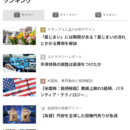
ランキング
デイリー
ウイークリー
マンスリー
マネックス人生100年デザイン
「墓じまい」には期限がある？墓じまいの流れ
とかかる費用を解説
ストラテジーレポート
半導体株の調整は底値をつけたか
米国株、業界動向と銘柄解説
【米国株：銘柄発掘】業績上振れ5銘柄、パラ
ンティア・テクノロジー...
吉田恒の為替デイリー
【為替】円安を主導した投機円売りが急減