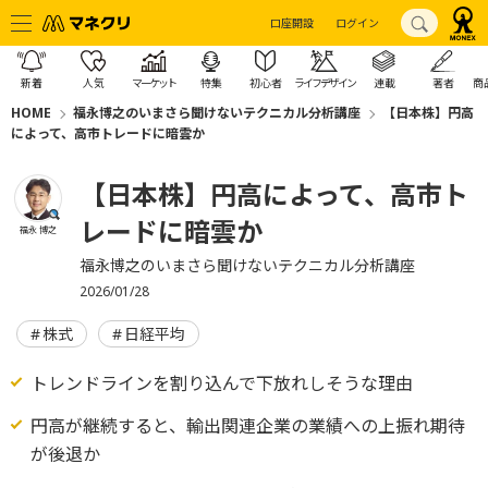
口座開設
ログイン
新着
人気
マーケット
特集
初心者
ライフデザイン
連載
著者
商
HOME
福永博之のいまさら聞けないテクニカル分析講座
【日本株】円高
によって、高市トレードに暗雲か
【日本株】円高によって、高市ト
レードに暗雲か
福永 博之
福永博之のいまさら聞けないテクニカル分析講座
2026/01/28
株式
日経平均
トレンドラインを割り込んで下放れしそうな理由
円高が継続すると、輸出関連企業の業績への上振れ期待
が後退か