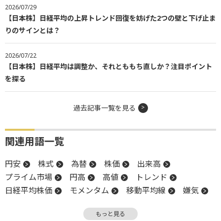
2026/07/29
【日本株】日経平均の上昇トレンド回復を妨げた2つの壁と下げ止ま
りのサインとは？
2026/07/22
【日本株】日経平均は調整か、それとももち直しか？注目ポイント
を探る
過去記事一覧を見る
関連用語一覧
円安
株式
為替
株価
出来高
プライム市場
円高
高値
トレンド
日経平均株価
モメンタム
移動平均線
嫌気
金融政策
押し目買い
終値
為替介入
もっと見る
金融政策決定会合
日銀