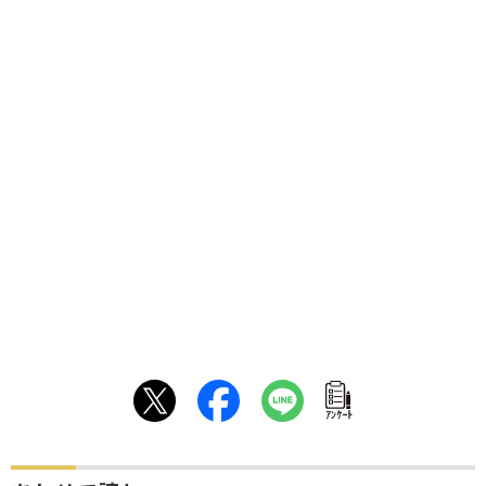
ｱﾝｹｰﾄ