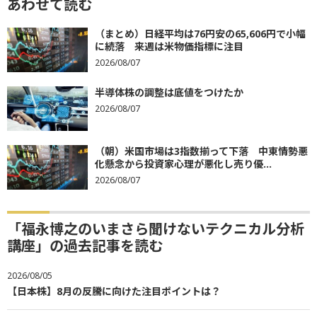
あわせて読む
（まとめ）日経平均は76円安の65,606円で小幅
に続落 来週は米物価指標に注目
2026/08/07
半導体株の調整は底値をつけたか
2026/08/07
（朝）米国市場は3指数揃って下落 中東情勢悪
化懸念から投資家心理が悪化し売り優...
2026/08/07
「福永博之のいまさら聞けないテクニカル分析
講座」の過去記事を読む
2026/08/05
【日本株】8月の反騰に向けた注目ポイントは？