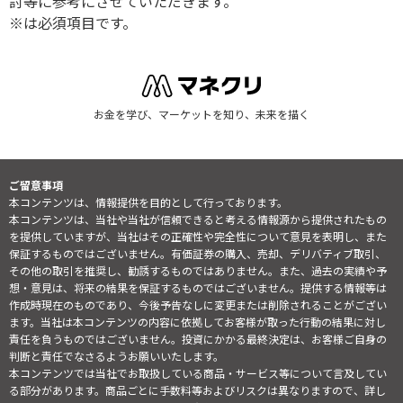
討等に参考にさせていただきます。
※は必須項目です。
お金を学び、マーケットを知り、未来を描く
ご留意事項
本コンテンツは、情報提供を目的として行っております。
本コンテンツは、当社や当社が信頼できると考える情報源から提供されたもの
を提供していますが、当社はその正確性や完全性について意見を表明し、また
保証するものではございません。有価証券の購入、売却、デリバティブ取引、
その他の取引を推奨し、勧誘するものではありません。また、過去の実績や予
想・意見は、将来の結果を保証するものではございません。提供する情報等は
作成時現在のものであり、今後予告なしに変更または削除されることがござい
ます。当社は本コンテンツの内容に依拠してお客様が取った行動の結果に対し
責任を負うものではございません。投資にかかる最終決定は、お客様ご自身の
判断と責任でなさるようお願いいたします。
本コンテンツでは当社でお取扱している商品・サービス等について言及してい
る部分があります。商品ごとに手数料等およびリスクは異なりますので、詳し