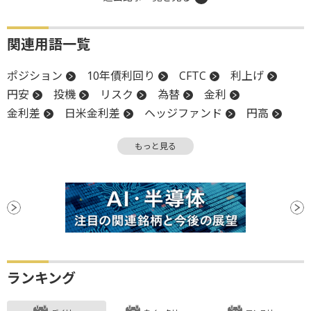
関連用語一覧
ポジション
10年債利回り
CFTC
利上げ
円安
投機
リスク
為替
金利
金利差
日米金利差
ヘッジファンド
円高
長期金利
為替介入
先物取引
一般会計
もっと見る
利回り
大台
日銀
ファンド
ランキング