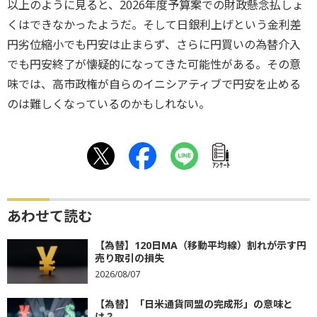
以上のように見ると、2026年度予算案での財政懸念払しょ
くはできなかったようだ。そして日銀利上げという金利差
円劣位縮小でも円安は止まらず、さらに円買いの為替介入
でも円安終了が懐疑的になってきた可能性がある。その意
味では、高市政権が自らのイニシアティブで円安を止める
のは難しくなっているのかもしれない。
ｱﾝｹｰﾄ
あわせて読む
【為替】120日MA（移動平均線）割れが示す円
売り取引の損失
2026/08/07
【為替】「日米通貨同盟の完成形」の意味と
は？