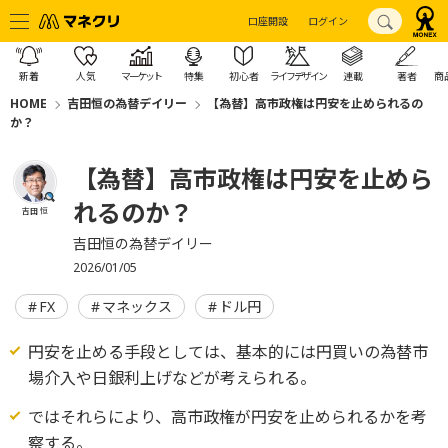
口座開設
ログイン
新着
人気
マーケット
特集
初心者
ライフデザイン
連載
著者
商
HOME
吉田恒の為替デイリー
【為替】高市政権は円安を止められるの
か？
【為替】高市政権は円安を止めら
れるのか？
吉田 恒
吉田恒の為替デイリー
2026/01/05
FX
マネックス
ドル円
円安を止める手段としては、基本的には円買いの為替市
場介入や日銀利上げなどが考えられる。
ではそれらにより、高市政権が円安を止められるかを考
察する。