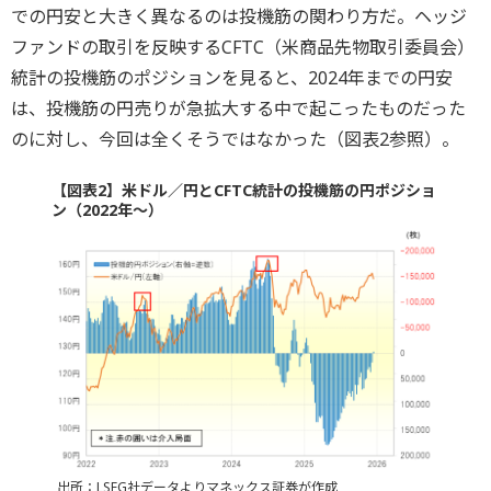
での円安と大きく異なるのは投機筋の関わり方だ。ヘッジ
ファンドの取引を反映するCFTC（米商品先物取引委員会）
統計の投機筋のポジションを見ると、2024年までの円安
は、投機筋の円売りが急拡大する中で起こったものだった
のに対し、今回は全くそうではなかった（図表2参照）。
【図表2】米ドル／円とCFTC統計の投機筋の円ポジショ
ン（2022年～）
出所：LSEG社データよりマネックス証券が作成