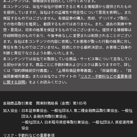
本コンテンツは、情報提供を目的として行っております。
本コンテンツは、当社や当社が信頼できると考える情報源から提供されたもの
を提供していますが、当社はその正確性や完全性について意見を表明し、また
保証するものではございません。有価証券の購入、売却、デリバティブ取引、
その他の取引を推奨し、勧誘するものではありません。また、過去の実績や予
想・意見は、将来の結果を保証するものではございません。提供する情報等は
作成時現在のものであり、今後予告なしに変更または削除されることがござい
ます。当社は本コンテンツの内容に依拠してお客様が取った行動の結果に対し
責任を負うものではございません。投資にかかる最終決定は、お客様ご自身の
判断と責任でなさるようお願いいたします。
本コンテンツでは当社でお取扱している商品・サービス等について言及してい
る部分があります。商品ごとに手数料等およびリスクは異なりますので、詳し
くは「契約締結前交付書面」、「上場有価証券等書面」、「目論見書」、「目
論見書補完書面」または当社ウェブサイトの「
リスク・手数料などの重要事項
に関する説明
」をよくお読みください。
金融商品取引業者 関東財務局長（金商）第165号
日本証券業協会、一般社団法人 第二種金融商品取引業協会、一般社
団法人 金融先物取引業協会、
一般社団法人 日本暗号資産等取引業協会、一般社団法人 資産運用業
協会
リスク・手数料などの重要事項