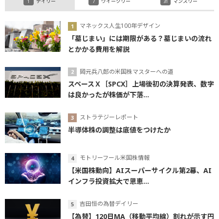
デイリー
ウイークリー
マンスリー
マネックス人生100年デザイン
「墓じまい」には期限がある？墓じまいの流れ
とかかる費用を解説
岡元兵八郎の米国株マスターへの道
スペースＸ［SPCX］上場後初の決算発表、数字
は良かったが株価が下落...
ストラテジーレポート
半導体株の調整は底値をつけたか
モトリーフール米国株情報
【米国株動向】AIスーパーサイクル第2幕、AI
インフラ投資拡大で恩恵...
吉田恒の為替デイリー
【為替】120日MA（移動平均線）割れが示す円