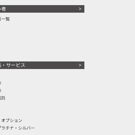
心者
者一覧
品・サービス
株
株
信託
・オプション
プラチナ・シルバー