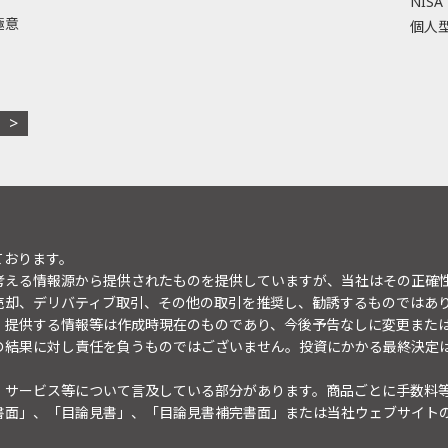
NISA
極意
個人型
ております。
考える情報源から提供されたものを提供していますが、当社はその正確
売却、デリバティブ取引、その他の取引を推奨し、勧誘するものではあ
。提供する情報等は作成時現在のものであり、今後予告なしに変更また
の結果に対し責任を負うものではございません。投資にかかる最終決定
・サービス等について言及している部分があります。商品ごとに手数料
書面」、「目論見書」、「目論見書補完書面」または当社ウェブサイト