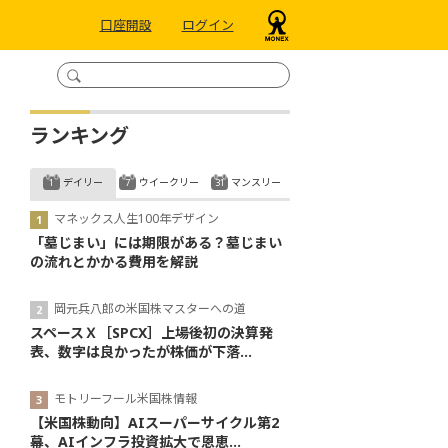
口座開設
ログイン
ランキング
デイリー
ウイークリー
マンスリー
マネックス人生100年デザイン
「墓じまい」には期限がある？墓じまい
の流れとかかる費用を解説
岡元兵八郎の米国株マスターへの道
スペースＸ［SPCX］上場後初の決算発
表、数字は良かったが株価が下落...
モトリーフール米国株情報
【米国株動向】AIスーパーサイクル第2
幕、AIインフラ投資拡大で恩恵...