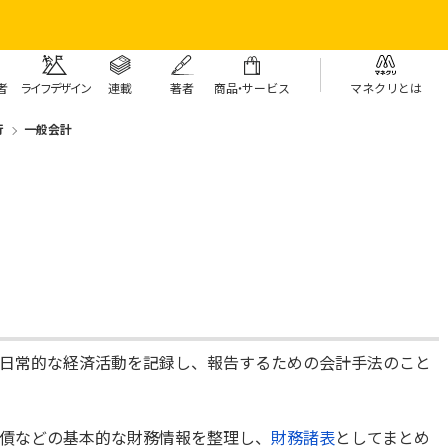
者
ライフデザイン
連載
著者
商
品・
サービス
マネクリとは
行
一般会計
日常的な経済活動を記録し、報告するための会計手法のこと
債などの基本的な財務情報を整理し、
財務諸表
としてまとめ