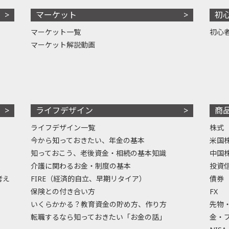
マーケット
初
マーケット一覧
初心
マーケット解説動画
ライフデザイン
商
ライフデザイン一覧
株式
今から知っておきたい、年金の基本
米国
知っておこう、老後資金・相続の基本知識
中国
介護に関わるお金・制度の基本
投資
考え
FIRE（経済的自立、早期リタイア）
債券
保険との付き合い方
FX
いくらかかる？教育資金の貯め方、作り方
先物
転職するなら知っておきたい「お金の話」
金・