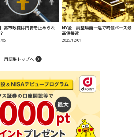
】高市政権は円安を止められ
NY金 調整局面一巡で終値ベース最
？
高値接近
1/05
2025/12/01
用語集トップへ