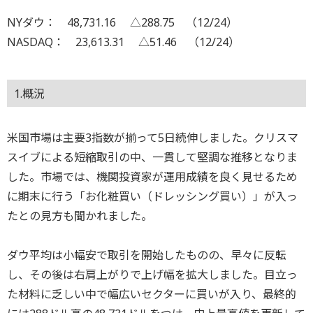
NYダウ： 48,731.16 △288.75 （12/24）
NASDAQ： 23,613.31 △51.46 （12/24）
1.概況
米国市場は主要3指数が揃って5日続伸しました。クリスマ
スイブによる短縮取引の中、一貫して堅調な推移となりま
した。市場では、機関投資家が運用成績を良く見せるため
に期末に行う「お化粧買い（ドレッシング買い）」が入っ
たとの見方も聞かれました。
ダウ平均は小幅安で取引を開始したものの、早々に反転
し、その後は右肩上がりで上げ幅を拡大しました。目立っ
た材料に乏しい中で幅広いセクターに買いが入り、最終的