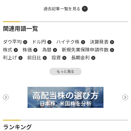
過去記事一覧を見る
関連用語一覧
ダウ平均
ドル円
ハイテク株
決算発表
株式
株価
為替
新規失業保険申請件数
利上げ
前日比
投資
長期金利
機関投資家
金利
高値
米国株
嫌気
もっと見る
金融政策
業種別株価指数
NASDAQ
反発
お化粧買い
終値
株価指数
決算
堅調
材料
CEO
続伸
日銀
ランキング