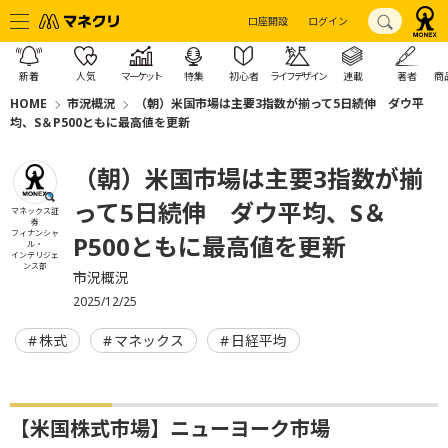
口座開設
ログイン
新着
人気
マーケット
特集
初心者
ライフデザイン
連載
著者
商
HOME
市況概況
（朝）米国市場は主要3指数が揃って5日続伸 ダウ平
均、S＆P500ともに最高値を更新
（朝）米国市場は主要3指数が揃
って5日続伸 ダウ平均、S＆
マネックス証
券
フィナンシャ
P500ともに最高値を更新
ル・
インテリジェ
ンス部
市況概況
2025/12/25
株式
マネックス
日経平均
【米国株式市場】ニューヨーク市場