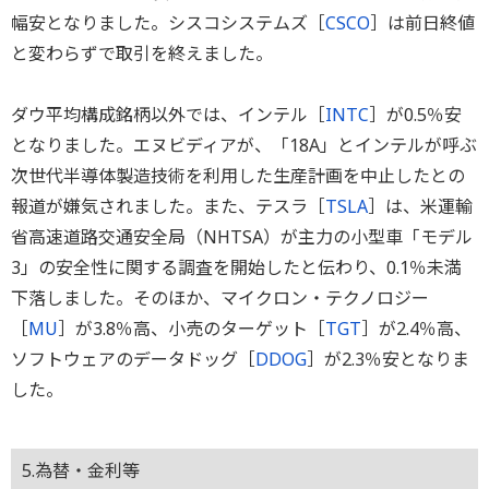
幅安となりました。シスコシステムズ［
CSCO
］は前日終値
と変わらずで取引を終えました。
ダウ平均構成銘柄以外では、インテル［
INTC
］が0.5％安
となりました。エヌビディアが、「18A」とインテルが呼ぶ
次世代半導体製造技術を利用した生産計画を中止したとの
報道が嫌気されました。また、テスラ［
TSLA
］は、米運輸
省高速道路交通安全局（NHTSA）が主力の小型車「モデル
3」の安全性に関する調査を開始したと伝わり、0.1％未満
下落しました。そのほか、マイクロン・テクノロジー
［
MU
］が3.8％高、小売のターゲット［
TGT
］が2.4％高、
ソフトウェアのデータドッグ［
DDOG
］が2.3％安となりま
した。
5.為替・金利等