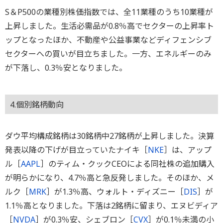
S＆P500の業種別株価指数では、全11業種のうち10業種が
上昇しました。生活必需品が0.8％高でセクターの上昇率ト
ップとなったほか、不動産や公益事業などディフェンシブ
セクターへの買いが目立ちました。一方、エネルギーのみ
が下落し、0.3％安となりました。
4.個別銘柄動向
ダウ平均構成銘柄は30銘柄中27銘柄が上昇しました。決算
発表以降の下げが目立っていたナイキ［
NKE
］は、アップ
ル［
AAPL
］のティム・クックCEOによる同社株の追加購入
が明らかになり、4.7％高と急反発しました。そのほか、メ
ルク［
MRK
］が1.3％高、ウォルト・ディズニー［
DIS
］が
1.1％高となりました。下落は2銘柄に留まり、エヌビディア
［
NVDA
］が0.3％安、シェブロン［
CVX
］が0.1％未満の小