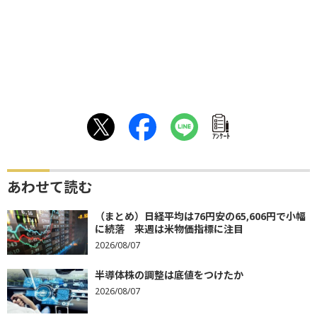
ｱﾝｹｰﾄ
あわせて読む
（まとめ）日経平均は76円安の65,606円で小幅
に続落 来週は米物価指標に注目
2026/08/07
半導体株の調整は底値をつけたか
2026/08/07