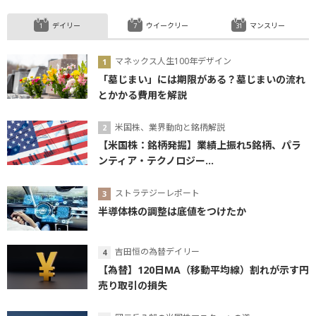
デイリー
ウイークリー
マンスリー
マネックス人生100年デザイン
「墓じまい」には期限がある？墓じまいの流れ
とかかる費用を解説
米国株、業界動向と銘柄解説
【米国株：銘柄発掘】業績上振れ5銘柄、パラ
ンティア・テクノロジー...
ストラテジーレポート
半導体株の調整は底値をつけたか
吉田恒の為替デイリー
【為替】120日MA（移動平均線）割れが示す円
売り取引の損失