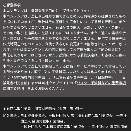
ご留意事項
本コンテンツは、情報提供を目的として行っております。
本コンテンツは、当社や当社が信頼できると考える情報源から提供されたもの
を提供していますが、当社はその正確性や完全性について意見を表明し、また
保証するものではございません。有価証券の購入、売却、デリバティブ取引、
その他の取引を推奨し、勧誘するものではありません。また、過去の実績や予
想・意見は、将来の結果を保証するものではございません。提供する情報等は
作成時現在のものであり、今後予告なしに変更または削除されることがござい
ます。当社は本コンテンツの内容に依拠してお客様が取った行動の結果に対し
責任を負うものではございません。投資にかかる最終決定は、お客様ご自身の
判断と責任でなさるようお願いいたします。
本コンテンツでは当社でお取扱している商品・サービス等について言及してい
る部分があります。商品ごとに手数料等およびリスクは異なりますので、詳し
くは「契約締結前交付書面」、「上場有価証券等書面」、「目論見書」、「目
論見書補完書面」または当社ウェブサイトの「
リスク・手数料などの重要事項
に関する説明
」をよくお読みください。
金融商品取引業者 関東財務局長（金商）第165号
日本証券業協会、一般社団法人 第二種金融商品取引業協会、一般社
団法人 金融先物取引業協会、
一般社団法人 日本暗号資産等取引業協会、一般社団法人 資産運用業