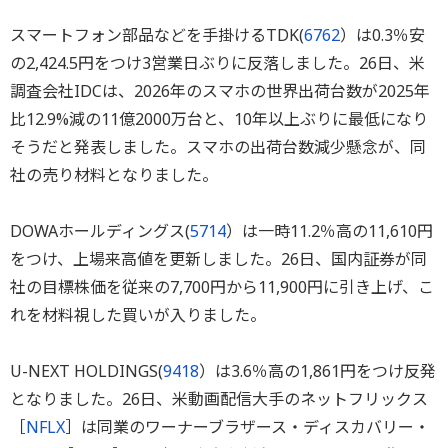
スマートフォン部品などを手掛けるTDK(
6762
）は0.3％安
の2,424.5円をつけ3営業日ぶりに反落しました。26日、米
調査会社IDCは、2026年のスマホの世界出荷台数が2025年
比12.9%減の11億2000万台と、10年以上ぶりに最低になり
そうだと発表しました。スマホの出荷台数減少懸念が、同
社の売り材料となりました。
DOWAホールディングス(
5714
）は一時11.2％高の11,610円
をつけ、上場来高値を更新しました。26日、国内証券が同
社の目標株価を従来の7,700円から11,900円に引き上げ、こ
れを材料視した買いが入りました。
U-NEXT HOLDINGS(
9418
）は3.6％高の1,861円をつけ反発
となりました。26日、米動画配信大手のネットフリックス
［
NFLX
］は同業のワーナーブラザース・ディスカバリー・