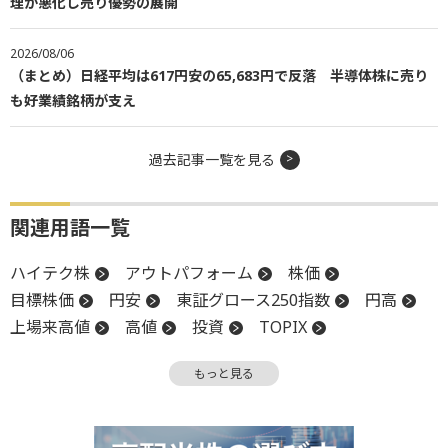
理が悪化し売り優勢の展開
2026/08/06
（まとめ）日経平均は617円安の65,683円で反落 半導体株に売り
も好業績銘柄が支え
過去記事一覧を見る
関連用語一覧
ハイテク株
アウトパフォーム
株価
目標株価
円安
東証グロース250指数
円高
上場来高値
高値
投資
TOPIX
モメンタム
物価
前場
反発
反落
もっと見る
引け
PPI
上値
株価指数
後場
材料
新興市場
上場
前引け
続伸
続落
日銀
買収
安値