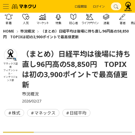
口座開設
ログイン
新着
人気
マーケット
特集
初心者
ライフデザイン
連載
著者
商
HOME
市況概況
（まとめ）日経平均は後場に持ち直し96円高の58,850
円 TOPIXは初の3,900ポイントで最高値更新
（まとめ）日経平均は後場に持ち
直し96円高の58,850円 TOPIX
マネックス証
券
フィナンシャ
は初の3,900ポイントで最高値更
ル・
インテリジェ
ンス部
新
市況概況
2026/02/27
株式
マネックス
日経平均