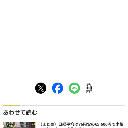
ｱﾝｹｰﾄ
あわせて読む
（まとめ）日経平均は76円安の65,606円で小幅