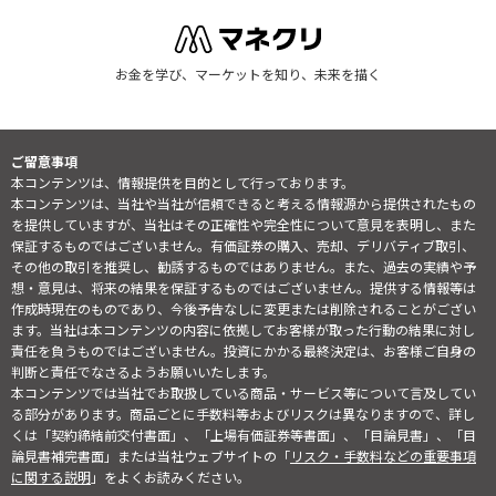
お金を学び、マーケットを知り、未来を描く
ご留意事項
本コンテンツは、情報提供を目的として行っております。
本コンテンツは、当社や当社が信頼できると考える情報源から提供されたもの
を提供していますが、当社はその正確性や完全性について意見を表明し、また
保証するものではございません。有価証券の購入、売却、デリバティブ取引、
その他の取引を推奨し、勧誘するものではありません。また、過去の実績や予
想・意見は、将来の結果を保証するものではございません。提供する情報等は
作成時現在のものであり、今後予告なしに変更または削除されることがござい
ます。当社は本コンテンツの内容に依拠してお客様が取った行動の結果に対し
責任を負うものではございません。投資にかかる最終決定は、お客様ご自身の
判断と責任でなさるようお願いいたします。
本コンテンツでは当社でお取扱している商品・サービス等について言及してい
る部分があります。商品ごとに手数料等およびリスクは異なりますので、詳し
くは「契約締結前交付書面」、「上場有価証券等書面」、「目論見書」、「目
論見書補完書面」または当社ウェブサイトの「
リスク・手数料などの重要事項
に関する説明
」をよくお読みください。