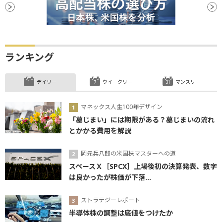
ランキング
デイリー
ウイークリー
マンスリー
マネックス人生100年デザイン
「墓じまい」には期限がある？墓じまいの流れ
とかかる費用を解説
岡元兵八郎の米国株マスターへの道
スペースＸ［SPCX］上場後初の決算発表、数字
は良かったが株価が下落...
ストラテジーレポート
半導体株の調整は底値をつけたか