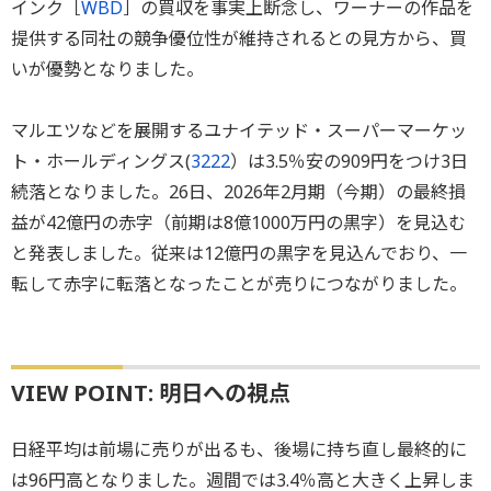
インク［
WBD
］の買収を事実上断念し、ワーナーの作品を
提供する同社の競争優位性が維持されるとの見方から、買
いが優勢となりました。
マルエツなどを展開するユナイテッド・スーパーマーケッ
ト・ホールディングス(
3222
）は3.5％安の909円をつけ3日
続落となりました。26日、2026年2月期（今期）の最終損
益が42億円の赤字（前期は8億1000万円の黒字）を見込む
と発表しました。従来は12億円の黒字を見込んでおり、一
転して赤字に転落となったことが売りにつながりました。
VIEW POINT: 明日への視点
日経平均は前場に売りが出るも、後場に持ち直し最終的に
は96円高となりました。週間では3.4％高と大きく上昇しま