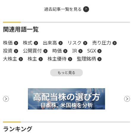
過去記事一覧を見る
関連用語一覧
株価
株式
出来高
リスク
売り圧力
投資
公開買付
時価
IR
SGX
大株主
株主
株主優待
監理銘柄
個人投資家
時価総額
流動性
親会社
もっと見る
株式分割
決算
証券取引所
上場
上場廃止
整理銘柄
ランキング