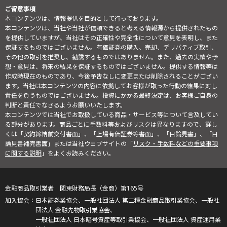
ご留意事項
本コンテンツは、情報提供を目的として行っております。
本コンテンツは、当社や当社が信頼できると考える情報源から提供されたもの
を提供していますが、当社はその正確性や完全性について意見を表明し、また
保証するものではございません。有価証券の購入、売却、デリバティブ取引、
その他の取引を推奨し、勧誘するものではありません。また、過去の実績や予
想・意見は、将来の結果を保証するものではございません。提供する情報等は
作成時現在のものであり、今後予告なしに変更または削除されることがござい
ます。当社は本コンテンツの内容に依拠してお客様が取った行動の結果に対し
責任を負うものではございません。投資にかかる最終決定は、お客様ご自身の
判断と責任でなさるようお願いいたします。
本コンテンツでは当社でお取扱している商品・サービス等について言及してい
る部分があります。商品ごとに手数料等およびリスクは異なりますので、詳し
くは「契約締結前交付書面」、「上場有価証券等書面」、「目論見書」、「目
論見書補完書面」または当社ウェブサイトの「
リスク・手数料などの重要事項
に関する説明
」をよくお読みください。
金融商品取引業者 関東財務局長（金商）第165号
日本証券業協会、一般社団法人 第二種金融商品取引業協会、一般社
団法人 金融先物取引業協会、
一般社団法人 日本暗号資産等取引業協会、一般社団法人 資産運用業