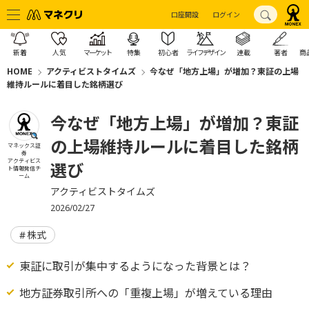
口座開設
ログイン
新着
人気
マーケット
特集
初心者
ライフデザイン
連載
著者
商
HOME
アクティビストタイムズ
今なぜ「地方上場」が増加？東証の上場
維持ルールに着目した銘柄選び
今なぜ「地方上場」が増加？東証
の上場維持ルールに着目した銘柄
マネックス証
券
アクティビス
選び
ト情報発信チ
ーム
アクティビストタイムズ
2026/02/27
株式
東証に取引が集中するようになった背景とは？
地方証券取引所への「重複上場」が増えている理由