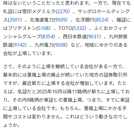
味はないということだったと思われます。一方で、現在でも
札証には雪印メグミルク(
2270
）、サッポロホールディング
ス(
2501
）、北海道電力(
9509
）、北洋銀行(
8524
）、福証に
はブリヂストン(
5108
）、TOTO(
5332
）、ふくおかフィナ
ンシャルグループ(
8354
）、西日本鉄道(
9031
）、九州旅客
鉄道(
9142
）、九州電力(
9508
）など、地域にゆかりのある
会社が上場しています。
さて、そのように上場を継続している会社がある一方で、
基本的には重複上場の廃止が続いていた地方の証券取引所
ですが、最近新たに上場する会社が増加しています。たと
えば、名証だと2025年10月以降11銘柄が新たに上場してお
り、その内9銘柄が東証との重複上場、つまり、すでに東証
に上場している会社です。もちろん、重複上場にかかる手
間やコストは変わりません。これはどういう動きなのでし
ょうか。