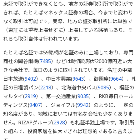
東証で取引ができなくとも、地方の証券取引所で取引がで
きれば、たとえばマネックス証券の場合、今までと変わり
なく取引は可能です。実際、地方の証券取引所には単独で
（東証には重複上場せずに）上場している銘柄もあり、そ
れらも取引自体は行われています。
たとえば名証では59銘柄が名証のみに上場しており、専門
商社の岡谷鋼機(
7485
）などは時価総額が2000億円近い大
きな会社で、毎日のように取引されています。名証の中部
日本放送(
9402
）、中日本興業(
9643
）、御園座(
9664
）、札
証の日糧製パン(
2218
）、北海道中央バス(
9085
）、福証の
マルタイ(
2919
）、第一交通産業(
9035
）、RKB毎日ホール
ディングス(
9407
）、ジョイフル(
9942
）のように、一定の
知名度があり、地域においては有名な会社も少なくありま
せん。RIZAPグループ(
2928
）も札証単独上場です。取引所
と組んで、投資家層を拡大できれば理想的であると言えま