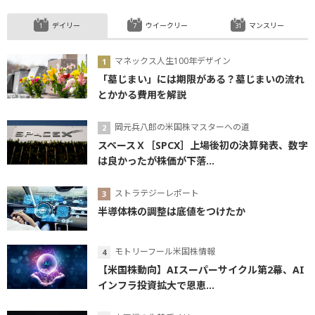
デイリー
ウイークリー
マンスリー
マネックス人生100年デザイン
「墓じまい」には期限がある？墓じまいの流れ
とかかる費用を解説
岡元兵八郎の米国株マスターへの道
スペースＸ［SPCX］上場後初の決算発表、数字
は良かったが株価が下落...
ストラテジーレポート
半導体株の調整は底値をつけたか
モトリーフール米国株情報
【米国株動向】AIスーパーサイクル第2幕、AI
インフラ投資拡大で恩恵...