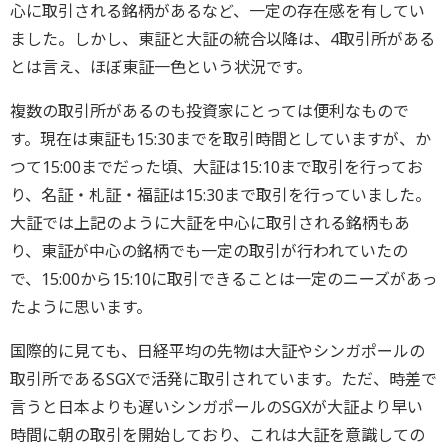
心に取引される銘柄があるなど、一定の存在感を有してい
ました。しかし、東証と大証の統合以降は、4取引所がある
とは言え、ほぼ東証一色という状況です。
複数の取引所があるのも投資家にとっては便利なもので
す。現在は東証も15:30までを取引時間としていますが、か
つて15:00までだった頃、大証は15:10まで取引を行ってお
り、名証・札証・福証は15:30まで取引を行っていました。
大証では上記のように大証を中心に取引される銘柄もあ
り、東証が中心の銘柄でも一定の取引が行われていたの
で、15:00から15:10に取引できることは一定のニーズがあっ
たように思います。
国際的に見ても、日経平均の先物は大証やシンガポールの
取引所であるSGXで活発に取引されています。ただ、時差で
言うと日本よりも遅いシンガポールのSGXが大証より早い
時間に朝の取引を開始しており、これは大証を意識しての