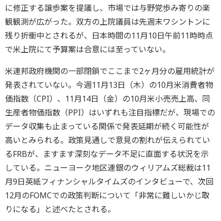
に修正する譲歩案を提議し、市場では与野党歩み寄りの楽
観観測が広がった。双方の上院議員は先週末ワシントンに
残り折衝中とされるが、日本時間の11月10日午前11時時点
で米上院にて予算案は合意には至っていない。
米連邦政府機関の一部閉鎖でここまで2ヶ月分の雇用統計が
発表されていない。今週11月13日（木）の10月米消費者物
価指数（CPI）、11月14日（金）の10月米小売売上高、同
生産者物価指数（PPI）はいずれも注目指標だが、現場での
データ収集も止まっている関係で発表延期が続く可能性が
高いとみられる。政策見通しで意見の割れが伝えられてい
るFRBが、ますます深刻なデータ不足に直面する状況を示
している。ニューヨーク地区連銀のウィリアムズ総裁は11
月9日英紙フィナンシャルタイムズのインタビューで、次回
12月のFOMCでの政策判断について「非常に難しいかじ取
りになる」と述べたとされる。