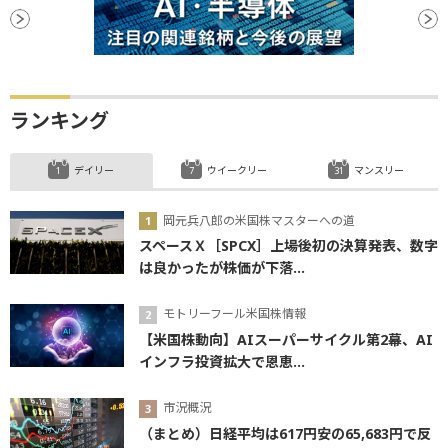
バリュエーション
安値
利下げ
利下げ見通し
リスクオフ
ランキング
デイリー
ウイークリー
マンスリー
岡元兵八郎の米国株マスターへの道
スペースＸ［SPCX］上場後初の決算発表、数字
は良かったが株価が下落...
モトリーフール米国株情報
【米国株動向】AIスーパーサイクル第2幕、AI
インフラ投資拡大で恩恵...
市況概況
（まとめ）日経平均は617円安の65,683円で反