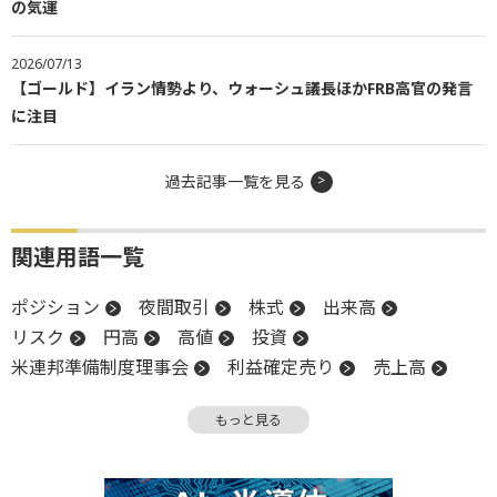
の気運
2026/07/13
【ゴールド】イラン情勢より、ウォーシュ議長ほかFRB高官の発言
に注目
過去記事一覧を見る
関連用語一覧
ポジション
夜間取引
株式
出来高
リスク
円高
高値
投資
米連邦準備制度理事会
利益確定売り
売上高
調整
強気相場
物価
インフレ
FOMC
もっと見る
終値
金融政策
反発
PPI
米連邦公開市場委員会
FRB
限月
材料
下値
週足
消費者物価指数
CPI
続落