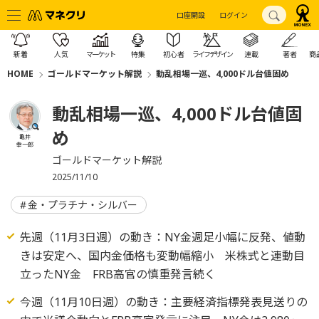
口座開設
ログイン
新着
人気
マーケット
特集
初心者
ライフデザイン
連載
著者
商
HOME
ゴールドマーケット解説
動乱相場一巡、4,000ドル台値固め
動乱相場一巡、4,000ドル台値固
め
亀井
幸一郎
ゴールドマーケット解説
2025/11/10
金・プラチナ・シルバー
先週（11月3日週）の動き：NY金週足小幅に反発、値動
きは安定へ、国内金価格も変動幅縮小 米株式と連動目
立ったNY金 FRB高官の慎重発言続く
今週（11月10日週）の動き：主要経済指標発表見送りの