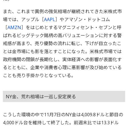
また、これまで異例の強気相場が継続されてきた米株式市
場では、アップル［
AAPL
］やアマゾン・ドットコム
［
AMZN
］をはじめとするマグニフィセント・セブンと呼
ばれるビッグテック銘柄の高バリュエーションに対する警
戒感が高まり、売り優勢の流れに転じ、下げが目立ったこ
とは金市場にも影を落とすことになった。米株式市場では
政府機関の閉鎖が長期化し、実体経済への影響が表面化す
るとともに、企業や消費者心理に悪影響が及び始めている
ことも売り手掛かりとなっている。
NY金、荒れ相場は一巡し安定戻る
こうした環境の中で11月7日のNY金は4,009.8ドルと節目の
4,000ドル台を維持して終了した。前週末比では13.3ドル