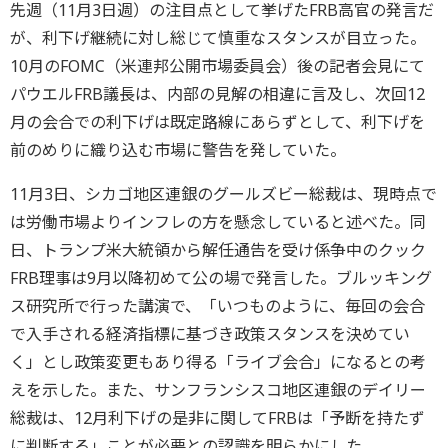
先週（11月3日週）の注目点として挙げたFRB高官の発言だ
が、利下げ継続に対し総じて慎重なスタンスが目立った。
10月のFOMC（米連邦公開市場委員会）後の記者会見にて
パウエルFRB議長は、内部の見解の相違に言及し、次回12
月の会合での利下げは既定路線にあらずとして、利下げを
前のめりに織り込む市場に警告を発していた。
11月3日、シカゴ地区連銀のグールズビー総裁は、現時点で
は労働市場よりインフレの方を懸念していると述べた。同
日、トランプ米大統領から解任通告を受け係争中のクック
FRB理事は9月以降初めて公の場で発言した。ブルッキング
ス研究所で行った講演で、「いつものように、毎回の会合
で入手される経済指標に基づき政策スタンスを決めてい
く」とし政策変更もあり得る「ライブ会合」になるとの考
えを示した。また、サンフランシスコ地区連銀のデイリー
総裁は、12月利下げの是非に関してFRBは「予断を持たず
に判断する」ことが必要との認識を明らかにした。