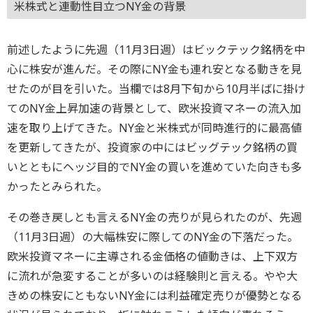
米株式と連動性目立つNY金の背景
前述したように先週（11月3日週）はビックテック銘柄を中
心に株安が進んだ。その際にNY金も連れ安となる動きを見
せたのが目を引いた。当欄では8月下旬から10月半ばに掛け
てのNY金上昇加速の背景として、欧米投資マネーの流入加
速を取り上げてきた。NY金と米株式が同時進行的に最高値
を更新してきたが、投資家の中にはビッグテック銘柄の買
いとともにヘッジ目的でNY金の買いを進めていた向きも多
かったとみられた。
その巻き戻しとも言えるNY金の売りが見られたのが、先週
（11月3日週）の大幅株安に際してのNY金の下落だった。
欧米投資マネーに主導される金価格の値動きは、上下双方
に流れが急変することが多いのは経験則と言える。やや大
きめの株安にともないNY金には利益確定売りが優勢となる