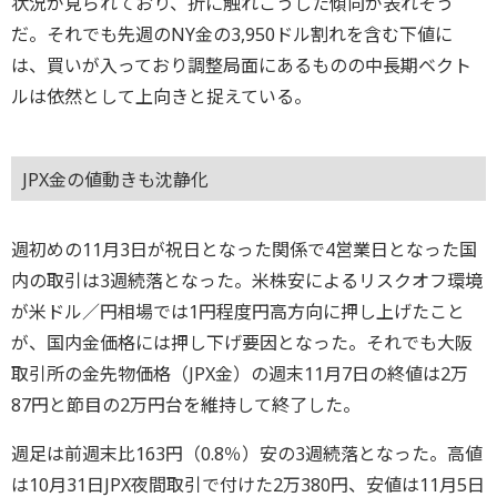
状況が見られており、折に触れこうした傾向が表れそう
だ。それでも先週のNY金の3,950ドル割れを含む下値に
は、買いが入っており調整局面にあるものの中長期ベクト
ルは依然として上向きと捉えている。
JPX金の値動きも沈静化
週初めの11月3日が祝日となった関係で4営業日となった国
内の取引は3週続落となった。米株安によるリスクオフ環境
が米ドル／円相場では1円程度円高方向に押し上げたこと
が、国内金価格には押し下げ要因となった。それでも大阪
取引所の金先物価格（JPX金）の週末11月7日の終値は2万
87円と節目の2万円台を維持して終了した。
週足は前週末比163円（0.8％）安の3週続落となった。高値
は10月31日JPX夜間取引で付けた2万380円、安値は11月5日