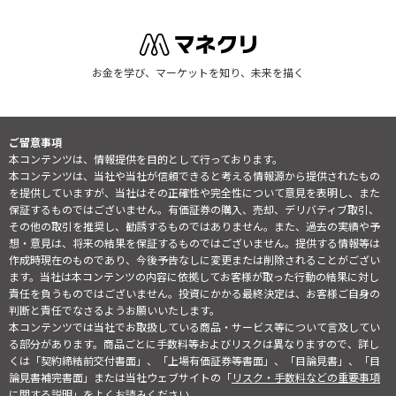
お金を学び、マーケットを知り、未来を描く
ご留意事項
本コンテンツは、情報提供を目的として行っております。
本コンテンツは、当社や当社が信頼できると考える情報源から提供されたもの
を提供していますが、当社はその正確性や完全性について意見を表明し、また
保証するものではございません。有価証券の購入、売却、デリバティブ取引、
その他の取引を推奨し、勧誘するものではありません。また、過去の実績や予
想・意見は、将来の結果を保証するものではございません。提供する情報等は
作成時現在のものであり、今後予告なしに変更または削除されることがござい
ます。当社は本コンテンツの内容に依拠してお客様が取った行動の結果に対し
責任を負うものではございません。投資にかかる最終決定は、お客様ご自身の
判断と責任でなさるようお願いいたします。
本コンテンツでは当社でお取扱している商品・サービス等について言及してい
る部分があります。商品ごとに手数料等およびリスクは異なりますので、詳し
くは「契約締結前交付書面」、「上場有価証券等書面」、「目論見書」、「目
論見書補完書面」または当社ウェブサイトの「
リスク・手数料などの重要事項
に関する説明
」をよくお読みください。