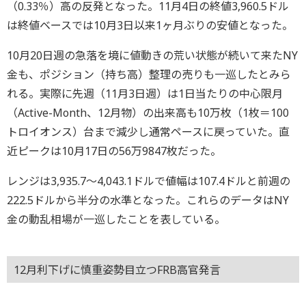
（0.33％）高の反発となった。11月4日の終値3,960.5ドル
は終値ベースでは10月3日以来1ヶ月ぶりの安値となった。
10月20日週の急落を境に値動きの荒い状態が続いて来たNY
金も、ポジション（持ち高）整理の売りも一巡したとみら
れる。実際に先週（11月3日週）は1日当たりの中心限月
（Active-Month、12月物）の出来高も10万枚（1枚＝100
トロイオンス）台まで減少し通常ペースに戻っていた。直
近ピークは10月17日の56万9847枚だった。
レンジは3,935.7～4,043.1ドルで値幅は107.4ドルと前週の
222.5ドルから半分の水準となった。これらのデータはNY
金の動乱相場が一巡したことを表している。
12月利下げに慎重姿勢目立つFRB高官発言