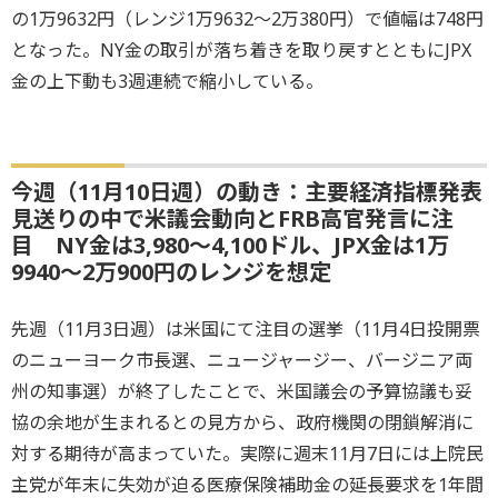
の1万9632円（レンジ1万9632～2万380円）で値幅は748円
となった。NY金の取引が落ち着きを取り戻すとともにJPX
金の上下動も3週連続で縮小している。
今週（11月10日週）の動き：主要経済指標発表
見送りの中で米議会動向とFRB高官発言に注
目 NY金は3,980～4,100ドル、JPX金は1万
9940～2万900円のレンジを想定
先週（11月3日週）は米国にて注目の選挙（11月4日投開票
のニューヨーク市長選、ニュージャージー、バージニア両
州の知事選）が終了したことで、米国議会の予算協議も妥
協の余地が生まれるとの見方から、政府機関の閉鎖解消に
対する期待が高まっていた。実際に週末11月7日には上院民
主党が年末に失効が迫る医療保険補助金の延長要求を1年間