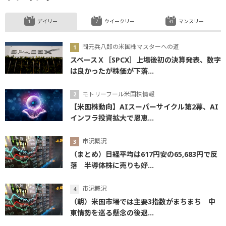
デイリー
ウイークリー
マンスリー
岡元兵八郎の米国株マスターへの道
スペースＸ［SPCX］上場後初の決算発表、数字
は良かったが株価が下落...
モトリーフール米国株情報
【米国株動向】AIスーパーサイクル第2幕、AI
インフラ投資拡大で恩恵...
市況概況
（まとめ）日経平均は617円安の65,683円で反
落 半導体株に売りも好...
市況概況
（朝）米国市場では主要3指数がまちまち 中
東情勢を巡る懸念の後退...