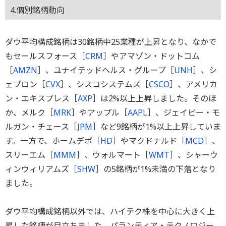
4.個別銘柄動向
ダウ平均構成銘柄は30銘柄中25業種が上昇となり、なかで
もセールスフォース［
CRM
］やアマゾン・ドットコム
［
AMZN
］、ユナイテッドヘルス・グループ［
UNH
］、シ
ェブロン［
CVX
］、シスコシステムズ［
CSCO
］、アメリカ
ン・エキスプレス［
AXP
］は2%以上上昇しました。そのほ
か、メルク［
MRK
］やアップル［
AAPL
］、ジェイピー・モ
ルガン・チェース［
JPM
］など9銘柄が1%以上上昇していま
す。一方で、ホームデポ［
HD
］やマクドナルド［
MCD
］、
スリーエム［
MMM
］、ウォルマート［
WMT
］、シャーウ
ィンウィリアムズ［
SHW
］の5銘柄が1%未満の下落となり
ました。
ダウ平均構成銘柄以外では、ハイテク株を中心に大きく上
昇した銘柄が目立ちました。パランティア・テクノロジー