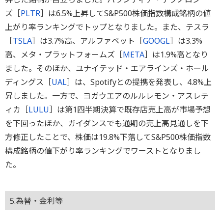
ズ［
PLTR
］は6.5%上昇してS&P500株価指数構成銘柄の値
上がり率ランキングでトップとなりました。また、テスラ
［
TSLA
］は3.7%高、アルファベット［
GOOGL
］は3.3%
高、メタ・プラットフォームズ［
META
］は1.9%高となり
ました。そのほか、ユナイテッド・エアラインズ・ホール
ディングス［
UAL
］は、Spotifyとの提携を発表し、4.8%上
昇しました。一方で、ヨガウエアのルルレモン・アスレテ
ィカ［
LULU
］は第1四半期決算で既存店売上高が市場予想
を下回ったほか、ガイダンスでも通期の売上高見通しを下
方修正したことで、株価は19.8%下落してS&P500株価指数
構成銘柄の値下がり率ランキングでワーストとなりまし
た。
5.為替・金利等