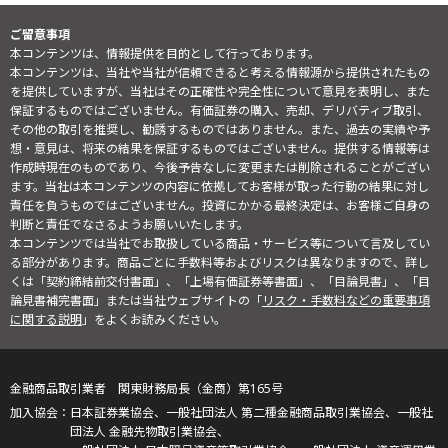
ご留意事項
本コンテンツは、情報提供を目的として行っております。
本コンテンツは、当社や当社が信頼できると考える情報源から提供されたもの
を提供していますが、当社はその正確性や完全性について意見を表明し、また
保証するものではございません。有価証券の購入、売却、デリバティブ取引、
その他の取引を推奨し、勧誘するものではありません。また、過去の実績や予
想・意見は、将来の結果を保証するものではございません。提供する情報等は
作成時現在のものであり、今後予告なしに変更または削除されることがござい
ます。当社は本コンテンツの内容に依拠してお客様が取った行動の結果に対し
責任を負うものではございません。投資にかかる最終決定は、お客様ご自身の
判断と責任でなさるようお願いいたします。
本コンテンツでは当社でお取扱している商品・サービス等について言及してい
る部分があります。商品ごとに手数料等およびリスクは異なりますので、詳し
くは「契約締結前交付書面」、「上場有価証券等書面」、「目論見書」、「目
論見書補完書面」または当社ウェブサイトの「
リスク・手数料などの重要事項
に関する説明
」をよくお読みください。
金融商品取引業者 関東財務局長（金商）第165号
日本証券業協会、一般社団法人 第二種金融商品取引業協会、一般社
団法人 金融先物取引業協会、