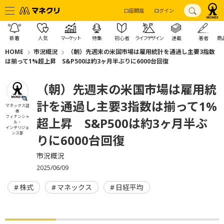
口座開設
ログイン
新着
人気
マーケット
特集
初心者
ライフデザイン
連載
著者
商
HOME
市況概況
（朝）先週末の米国市場は雇用統計を通過し主要3指数
は揃って1%超上昇 S&P500は約3ヶ月半ぶりに6000台回復
（朝）先週末の米国市場は雇用統
計を通過し主要3指数は揃って1%
マネックス証
券
フィナンシャ
超上昇 S&P500は約3ヶ月半ぶ
ル・
インテリジェ
ンス部
りに6000台回復
市況概況
2025/06/09
株式
マネックス
日経平均