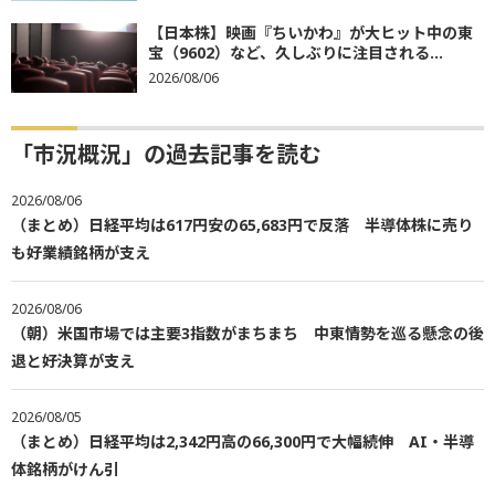
【日本株】映画『ちいかわ』が大ヒット中の東
宝（9602）など、久しぶりに注目される...
2026/08/06
「市況概況」の過去記事を読む
2026/08/06
（まとめ）日経平均は617円安の65,683円で反落 半導体株に売り
も好業績銘柄が支え
2026/08/06
（朝）米国市場では主要3指数がまちまち 中東情勢を巡る懸念の後
退と好決算が支え
2026/08/05
（まとめ）日経平均は2,342円高の66,300円で大幅続伸 AI・半導
体銘柄がけん引