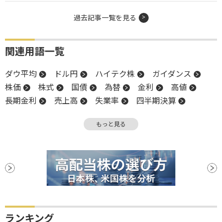
過去記事一覧を見る
関連用語一覧
ダウ平均
ドル円
ハイテク株
ガイダンス
株価
株式
国債
為替
金利
高値
長期金利
売上高
失業率
四半期決算
物価
米国株
インフレ
S&P500
もっと見る
業種別株価指数
NASDAQ
反発
PPI
株価指数
下方修正
決算
材料
消費者物価指数
CPI
安値
ランキング