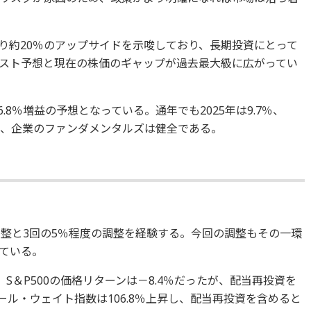
より約20％のアップサイドを示唆しており、長期投資にとって
スト予想と現在の株価のギャップが過去最大級に広がってい
.8％増益の予想となっている。通年でも2025年は9.7％、
ており、企業のファンダメンタルズは健全である。
0％調整と3回の5％程度の調整を経験する。今回の調整もその一環
ている。
間、S＆P500の価格リターンは－8.4％だったが、配当再投資を
ール・ウェイト指数は106.8％上昇し、配当再投資を含めると