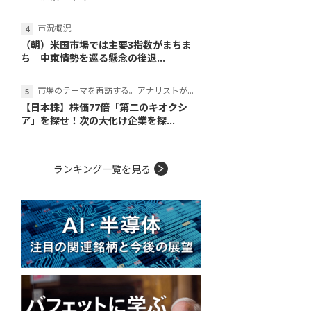
市況概況
（朝）米国市場では主要3指数がまちま
ち 中東情勢を巡る懸念の後退...
市場のテーマを再訪する。アナリストが読み解くテーマの本質
【日本株】株価77倍「第二のキオクシ
ア」を探せ！次の大化け企業を探...
ランキング一覧を見る