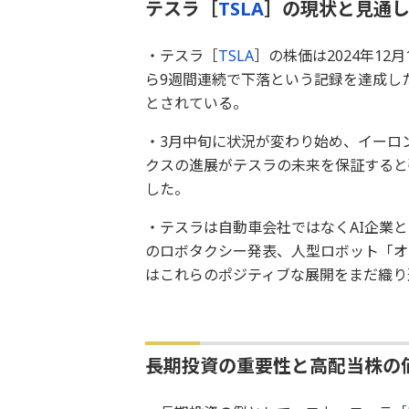
テスラ［
TSLA
］の現状と見通
・テスラ［
TSLA
］の株価は2024年12月
ら9週間連続で下落という記録を達成し
とされている。
・3月中旬に状況が変わり始め、イーロ
クスの進展がテスラの未来を保証すると強
した。
・テスラは自動車会社ではなくAI企業
のロボタクシー発表、人型ロボット「オ
はこれらのポジティブな展開をまだ織り
長期投資の重要性と高配当株の