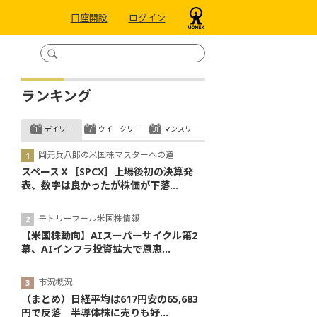
口座開設
ログイン
ランキング
デイリー
ウイークリー
マンスリー
岡元兵八郎の米国株マスターへの道
スペースＸ［SPCX］上場後初の決算発
表、数字は良かったが株価が下落...
モトリーフール米国株情報
【米国株動向】AIスーパーサイクル第2
幕、AIインフラ投資拡大で恩恵...
市況概況
（まとめ）日経平均は617円安の65,683
円で反落 半導体株に売りも好...