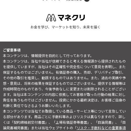
お金を学び、マーケットを知り、未来を描く
ご留意事項
本コンテンツは、情報提供を目的として行っております。
本コンテンツは、当社や当社が信頼できると考える情報源から提供されたもの
を提供していますが、当社はその正確性や完全性について意見を表明し、また
保証するものではございません。有価証券の購入、売却、デリバティブ取引、
その他の取引を推奨し、勧誘するものではありません。また、過去の実績や予
想・意見は、将来の結果を保証するものではございません。提供する情報等は
作成時現在のものであり、今後予告なしに変更または削除されることがござい
ます。当社は本コンテンツの内容に依拠してお客様が取った行動の結果に対し
責任を負うものではございません。投資にかかる最終決定は、お客様ご自身の
判断と責任でなさるようお願いいたします。
本コンテンツでは当社でお取扱している商品・サービス等について言及してい
る部分があります。商品ごとに手数料等およびリスクは異なりますので、詳し
くは「契約締結前交付書面」、「上場有価証券等書面」、「目論見書」、「目
論見書補完書面」または当社ウェブサイトの「
リスク・手数料などの重要事項