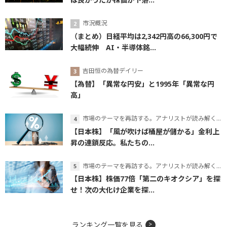
市況概況
（まとめ）日経平均は2,342円高の66,300円で
大幅続伸 AI・半導体銘...
吉田恒の為替デイリー
【為替】「異常な円安」と1995年「異常な円
高」
市場のテーマを再訪する。アナリストが読み解くテーマの本質
【日本株】「風が吹けば桶屋が儲かる」金利上
昇の連鎖反応。私たちの...
市場のテーマを再訪する。アナリストが読み解くテーマの本質
【日本株】株価77倍「第二のキオクシア」を探
せ！次の大化け企業を探...
ランキング一覧を見る