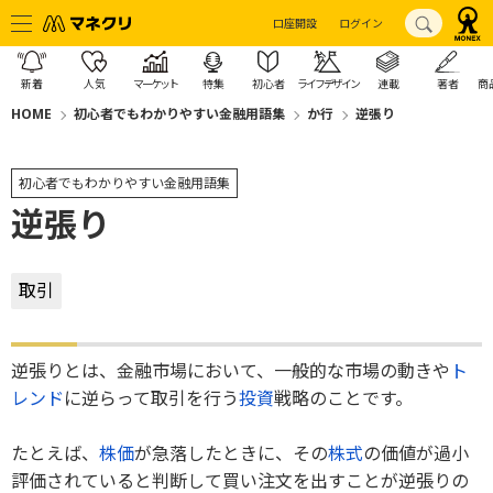
口座開設
ログイン
新着
人気
マーケット
特集
初心者
ライフデザイン
連載
著者
商
HOME
初心者でもわかりやすい金融用語集
か行
逆張り
初心者でもわかりやすい金融用語集
逆張り
取引
逆張りとは、金融市場において、一般的な市場の動きや
ト
レンド
に逆らって取引を行う
投資
戦略のことです。
たとえば、
株価
が急落したときに、その
株式
の価値が過小
評価されていると判断して買い注文を出すことが逆張りの