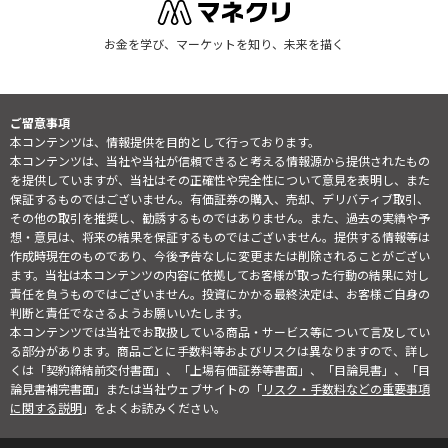
お金を学び、マーケットを知り、未来を描く
ご留意事項
本コンテンツは、情報提供を目的として行っております。
本コンテンツは、当社や当社が信頼できると考える情報源から提供されたもの
を提供していますが、当社はその正確性や完全性について意見を表明し、また
保証するものではございません。有価証券の購入、売却、デリバティブ取引、
その他の取引を推奨し、勧誘するものではありません。また、過去の実績や予
想・意見は、将来の結果を保証するものではございません。提供する情報等は
作成時現在のものであり、今後予告なしに変更または削除されることがござい
ます。当社は本コンテンツの内容に依拠してお客様が取った行動の結果に対し
責任を負うものではございません。投資にかかる最終決定は、お客様ご自身の
判断と責任でなさるようお願いいたします。
本コンテンツでは当社でお取扱している商品・サービス等について言及してい
る部分があります。商品ごとに手数料等およびリスクは異なりますので、詳し
くは「契約締結前交付書面」、「上場有価証券等書面」、「目論見書」、「目
論見書補完書面」または当社ウェブサイトの「
リスク・手数料などの重要事項
に関する説明
」をよくお読みください。