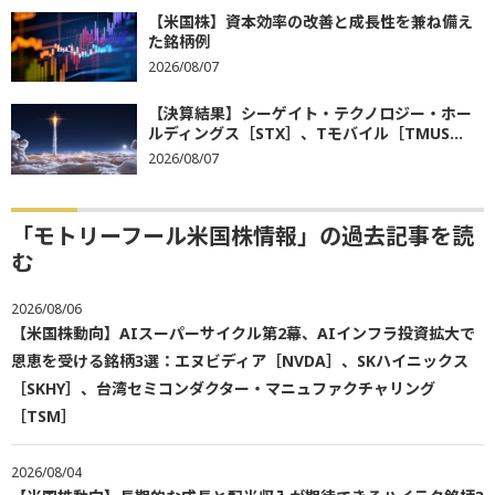
【米国株】資本効率の改善と成長性を兼ね備え
た銘柄例
2026/08/07
【決算結果】シーゲイト・テクノロジー・ホー
ルディングス［STX］、Tモバイル［TMUS...
2026/08/07
「モトリーフール米国株情報」の過去記事を読
む
2026/08/06
【米国株動向】AIスーパーサイクル第2幕、AIインフラ投資拡大で
恩恵を受ける銘柄3選：エヌビディア［NVDA］、SKハイニックス
［SKHY］、台湾セミコンダクター・マニュファクチャリング
［TSM］
2026/08/04