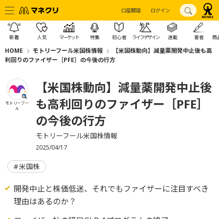
口座開設
ログイン
新着
人気
マーケット
特集
初心者
ライフデザイン
連載
著者
商
HOME
モトリーフール米国株情報
【米国株動向】減量薬開発中止後も高
利回りのファイザー［PFE］の今後の行方
【米国株動向】減量薬開発中止後
も高利回りのファイザー［PFE］
モトリーフー
ル
の今後の行方
モトリーフール米国株情報
2025/04/17
米国株
開発中止と株価低迷、それでもファイザーに注目すべき
理由はあるのか？