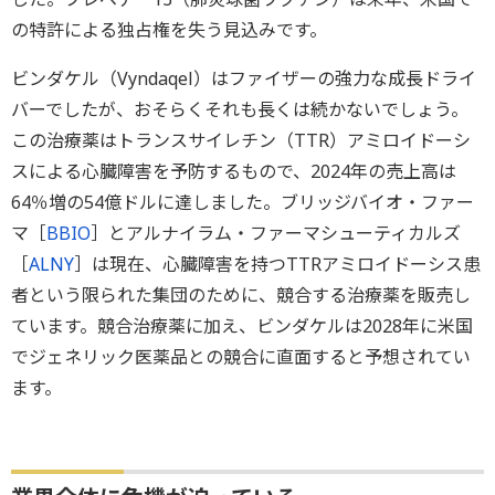
の特許による独占権を失う見込みです。
ビンダケル（Vyndaqel）はファイザーの強力な成長ドライ
バーでしたが、おそらくそれも長くは続かないでしょう。
この治療薬はトランスサイレチン（TTR）アミロイドーシ
スによる心臓障害を予防するもので、2024年の売上高は
64％増の54億ドルに達しました。ブリッジバイオ・ファー
マ［
BBIO
］とアルナイラム・ファーマシューティカルズ
［
ALNY
］は現在、心臓障害を持つTTRアミロイドーシス患
者という限られた集団のために、競合する治療薬を販売し
ています。競合治療薬に加え、ビンダケルは2028年に米国
でジェネリック医薬品との競合に直面すると予想されてい
ます。