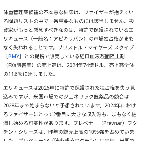
体重管理薬候補の不本意な結果は、ファイザーが抱えてい
る問題リストの中で一番重要なものには該当しません。投
資家がもっと懸念すべきなのは、特許で保護されているエ
リキュース（一般名：アピキサバン）の市場独占権がまも
なく失われることです。ブリストル・マイヤーズ スクイブ
［
BMY
］との提携で販売している経口血液凝固阻止剤
（FXa阻害薬）の売上高は、2024年74億ドル、売上高全体
の11.6％に達しました。
エリキュースは2026年に特許で保護された独占権を失う見
込みですが、米国市場でのジェネリック医薬品の競合は
2028年まで始まらないと予想されています。2024年におけ
るファイザーにとって2番目に大きな収入源も、まもなく枯
渇し始める可能性があります。プレベナー（Prevnar）ワク
チン・シリーズは、昨年の総売上高の10％強を占めていま
した。プレベナー13（肺炎球菌ワクチン）は来年、米国で