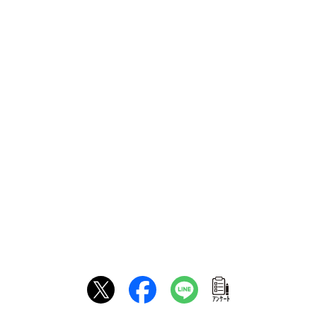
ｱﾝｹｰﾄ