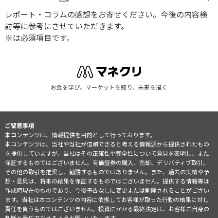
レポート・コラムの感想をお寄せください。今後の内容検
討等に参考にさせていただきます。
※は必須項目です。
お金を学び、マーケットを知り、未来を描く
ご留意事項
本コンテンツは、情報提供を目的として行っております。
本コンテンツは、当社や当社が信頼できると考える情報源から提供されたもの
を提供していますが、当社はその正確性や完全性について意見を表明し、また
保証するものではございません。有価証券の購入、売却、デリバティブ取引、
その他の取引を推奨し、勧誘するものではありません。また、過去の実績や予
想・意見は、将来の結果を保証するものではございません。提供する情報等は
作成時現在のものであり、今後予告なしに変更または削除されることがござい
ます。当社は本コンテンツの内容に依拠してお客様が取った行動の結果に対し
責任を負うものではございません。投資にかかる最終決定は、お客様ご自身の