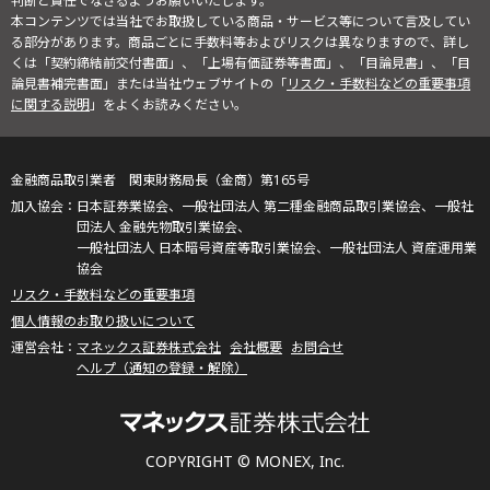
判断と責任でなさるようお願いいたします。
本コンテンツでは当社でお取扱している商品・サービス等について言及してい
る部分があります。商品ごとに手数料等およびリスクは異なりますので、詳し
くは「契約締結前交付書面」、「上場有価証券等書面」、「目論見書」、「目
論見書補完書面」または当社ウェブサイトの「
リスク・手数料などの重要事項
に関する説明
」をよくお読みください。
金融商品取引業者 関東財務局長（金商）第165号
日本証券業協会、一般社団法人 第二種金融商品取引業協会、一般社
団法人 金融先物取引業協会、
一般社団法人 日本暗号資産等取引業協会、一般社団法人 資産運用業
協会
リスク・手数料などの重要事項
個人情報のお取り扱いについて
マネックス証券株式会社
会社概要
お問合せ
ヘルプ（通知の登録・解除）
COPYRIGHT © MONEX, Inc.