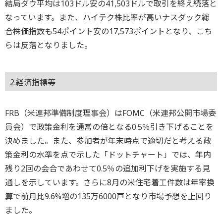
結局ダウ平均は103ドル安の41,503ドルで取引を終え続落と
なっています。また、ハイテク株比率が高いナスダック総
合株価指数も54ポイント安の17,573ポイントとなり、こち
らは反落となりました。
2.経済指標等
FRB（米連邦準備制度理事会）はFOMC（米連邦公開市場委
員会）で政策金利を通常の倍となる0.5％引き下げることを
決めました。また、参加者が年末時点で適切だと考える政
策金利の水準を点で示した「ドットチャート」では、年内
残り2回の会合であわせて0.5％の追加利下げを実施する見
通しを示しています。さらに8月の米住宅着工件数は年率換
算で前月比9.6%増の135万6000戸となり市場予想を上回り
ました。