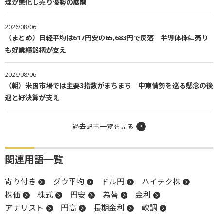
理が悪化し売り優勢の展開
2026/08/06
（まとめ）日経平均は617円安の65,683円で反落 半導体株に売り
も好業績銘柄が支え
2026/08/06
（朝）米国市場では主要3指数がまちまち 中東情勢を巡る懸念の後
退と好決算が支え
過去記事一覧を見る
関連用語一覧
寄り付き
ダウ平均
ドル円
ハイテク株
株価
株式
円安
為替
金利
アナリスト
円高
長期金利
軟調