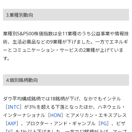
3.業種別動向
業種別S&P500株価指数は全11業種のうち公益事業や情報技
術、生活必需品などの9業種が下げました。一方でエネルギ
ーとコミュニケーション・サービスの2業種が上げていま
す。
4.個別銘柄動向
ダウ平均構成銘柄では18銘柄が下げ、なかでもインテル
［
INTC
］が3％を超える下落となったほか、ハネウェル・
インターナショナル［
HON
］とアメリカン・エキスプレス
［
AXP
］、プロクター・アンド・ギャンブル［
PG
］、ビザ
［
V
］も1％以上下げました。一方で12銘柄が上げ、アップ