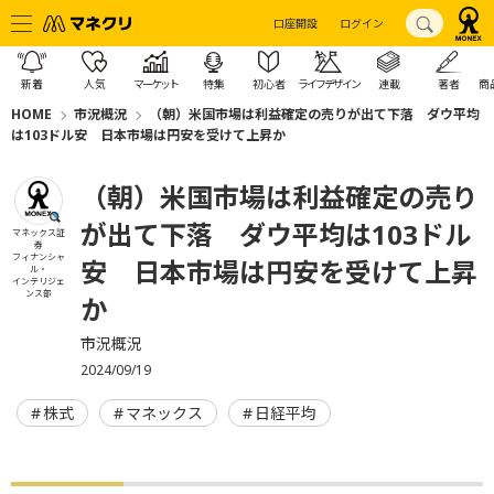
口座開設
ログイン
新着
人気
マーケット
特集
初心者
ライフデザイン
連載
著者
商
HOME
市況概況
（朝）米国市場は利益確定の売りが出て下落 ダウ平均
は103ドル安 日本市場は円安を受けて上昇か
（朝）米国市場は利益確定の売り
が出て下落 ダウ平均は103ドル
マネックス証
券
フィナンシャ
安 日本市場は円安を受けて上昇
ル・
インテリジェ
ンス部
か
市況概況
2024/09/19
株式
マネックス
日経平均