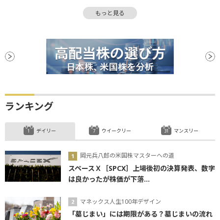
米連邦準備制度理事会
利益確定売り
もっと見る
住宅着工件数
政策金利
チャート
米国株
S&P500
FOMC
NASDAQ
反落
引け
米連邦公開市場委員会
FRB
株価指数
続落
買収
利下げ
ランキング
デイリー
ウイークリー
マンスリー
岡元兵八郎の米国株マスターへの道
スペースＸ［SPCX］上場後初の決算発表、数字
は良かったが株価が下落...
マネックス人生100年デザイン
「墓じまい」には期限がある？墓じまいの流れ