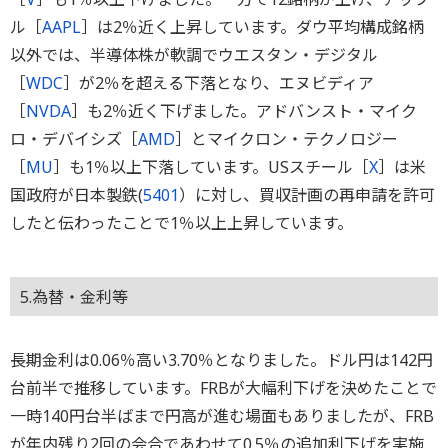
ル［
AAPL
］は2％近く上昇しています。ダウ平均構成銘柄
以外では、半導体株が軟調でウエスタン・デジタル
［
WDC
］が2％を超える下落となり、エヌビディア
［
NVDA
］も2％近く下げました。アドバンスト・マイク
ロ・デバイシズ［
AMD
］とマイクロン・テクノロジー
［
MU
］も1％以上下落しています。USスチール［
X
］は米
国政府が日本製鉄(
5401
）に対し、買収計画の再申請を許可
したと伝わったことで1％以上上昇しています。
5.為替・金利等
長期金利は0.06％高い3.70％となりました。ドル円は142円
台前半で推移しています。FRBが大幅利下げを決めたことで
一時140円台半ばまで円高が進む場面もありましたが、FRB
が年内残り2回の会合であわせて0.5％の追加利下げを実施