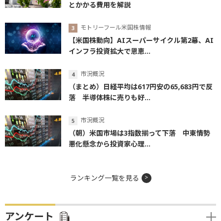
とかかる費用を解説
モトリーフール米国株情報
【米国株動向】AIスーパーサイクル第2幕、AI
インフラ投資拡大で恩恵...
市況概況
（まとめ）日経平均は617円安の65,683円で反
落 半導体株に売りも好...
市況概況
（朝）米国市場は3指数揃って下落 中東情勢
悪化懸念から投資家心理...
ランキング一覧を見る
アンケート