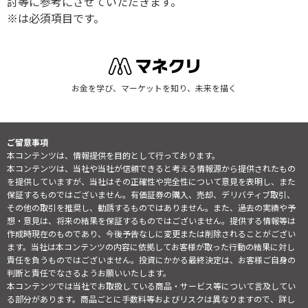
討等に参考にさせていただきます。
※は必須項目です。
お金を学び、マーケットを知り、未来を描く
ご留意事項
本コンテンツは、情報提供を目的として行っております。
本コンテンツは、当社や当社が信頼できると考える情報源から提供されたもの
を提供していますが、当社はその正確性や完全性について意見を表明し、また
保証するものではございません。有価証券の購入、売却、デリバティブ取引、
その他の取引を推奨し、勧誘するものではありません。また、過去の実績や予
想・意見は、将来の結果を保証するものではございません。提供する情報等は
作成時現在のものであり、今後予告なしに変更または削除されることがござい
ます。当社は本コンテンツの内容に依拠してお客様が取った行動の結果に対し
責任を負うものではございません。投資にかかる最終決定は、お客様ご自身の
判断と責任でなさるようお願いいたします。
本コンテンツでは当社でお取扱している商品・サービス等について言及してい
る部分があります。商品ごとに手数料等およびリスクは異なりますので、詳し