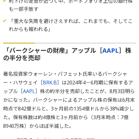
利下げの足音が近づく中、ポートフォリオ上位の銀行株
も一部手放す
「重大な失敗を避けさえすれば、これまでも、そしてこ
れからも報われる」
「バークシャーの財産」アップル［
AAPL
］株
の半分を売却
著名投資家ウォーレン・バフェット氏率いるバークシャ
ー・ハサウェイ［
BRK.B
］は2024年4－6月期に保有するア
ップル［
AAPL
］株の約半分を売却したことが、8月3日明ら
かになった。バークシャーによるアップル株の保有は6月末
時点で842億ドルと、3ヶ月前の1354億ドルから38%減少し
た。保有株数は約4億株と3ヶ月前から（3月末時点：7億
8940万株）からほぼ半減した。