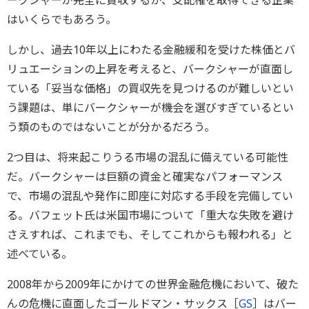
ークシャーが完全に買収するか、支配権を取得できる企業
はいくらでもあろう。
しかし、過去10年以上にわたる金融緩和を受けた株価とバ
リュエーションの上昇を考えると、バークシャーが直面し
ている「妥当な価格」の買収先を見つけるのが難しいとい
う課題は、単にバークシャーが機会を選びすぎているとい
う類のものではないことが分かるだろう。
2つ目は、将来起こりうる市場の混乱に備えている可能性
だ。バークシャーは巨額の資金と確実なパフォーマンス
で、市場の混乱や発作に即座に対応する手段を完備してい
る。バフェット氏は米国市場について「重大な失敗を避け
さえすれば、これまでも、そしてこれからも報われる」と
述べている。
2008年から2009年にかけての世界金融危機において、破た
んの危機に直面したゴールドマン・サックス［
GS
］はバー