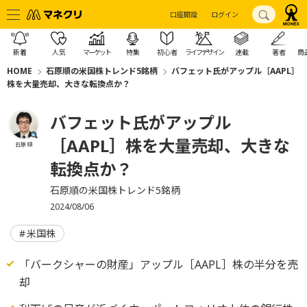
口座開設
ログイン
新着
人気
マーケット
特集
初心者
ライフデザイン
連載
著者
商
HOME
石原順の米国株トレンド5銘柄
バフェット氏がアップル［AAPL］
株を大量売却、大きな転換点か？
バフェット氏がアップル
［AAPL］株を大量売却、大きな
石原 順
転換点か？
石原順の米国株トレンド5銘柄
2024/08/06
米国株
「バークシャーの財産」アップル［AAPL］株の半分を売
却