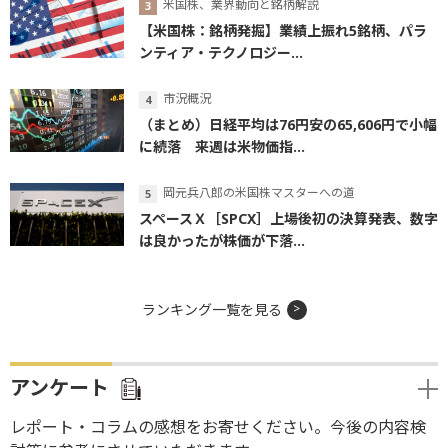
米国株、業界動向と銘柄解説
【米国株：銘柄発掘】業績上振れ5銘柄、パラ
ンティア・テクノロジー...
市況概況
（まとめ）日経平均は76円安の65,606円で小幅
に続落 来週は米物価指...
岡元兵八郎の米国株マスターへの道
スペースＸ［SPCX］上場後初の決算発表、数字
は良かったが株価が下落...
ランキング一覧を見る
アンケート
レポート・コラムの感想をお寄せください。今後の内容検