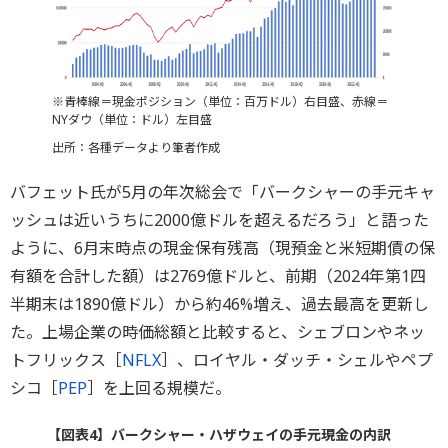
※青棒線＝現金ポジション（単位：百万ドル）右目盛、赤線＝
NYダウ（単位：ドル）左目盛
出所：各種データより筆者作成
バフェット氏が5月の年次総会で「バークシャーの手元キャ
ッシュは近いうちに2000億ドルを超えるだろう」と語った
ように、6月末時点の現金保有残高（現預金と米短期債の保
有額を合計した額）は2769億ドルと、前期（2024年第1四
半期末は1890億ドル）から約46%増え、過去最高を更新し
た。上場企業の時価総額と比較すると、シェブロンやネッ
トフリックス［
NFLX
］、ロイヤル・ダッチ・シェルやペプ
シコ［
PEP
］を上回る規模だ。
【図表4】バークシャー・ハザウェイの手元現金の内訳