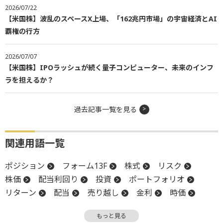
2026/07/22
【米国株】波乱のスペースX上場、「162兆円市場」の宇宙経済とAI
覇権の行方
2026/07/07
【米国株】IPOラッシュが続く量子コンピューター、未来のインフ
ラを担えるか？
過去記事一覧を見る
関連用語一覧
ポジション
フォーム13F
株式
リスク
株価
配当利回り
投資
ポートフォリオ
リターン
配当
売り越し
金利
時価
高値
利回り
株主
金融緩和
SEC
もっと見る
S&P500
株価指数
株主総会