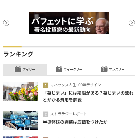
キャッシュフロー
時価総額
上場
買収
バリュエーション
パフォーマンス
優先株
利下げ
リバランス
ランキング
デイリー
ウイークリー
マンスリー
マネックス人生100年デザイン
「墓じまい」には期限がある？墓じまいの流れ
とかかる費用を解説
ストラテジーレポート
半導体株の調整は底値をつけたか