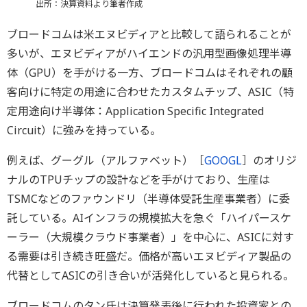
出所：決算資料より筆者作成
ブロードコムは米エヌビディアと比較して語られることが
多いが、エヌビディアがハイエンドの汎用型画像処理半導
体（GPU）を手がける一方、ブロードコムはそれぞれの顧
客向けに特定の用途に合わせたカスタムチップ、ASIC（特
定用途向け半導体：Application Specific Integrated
Circuit）に強みを持っている。
例えば、グーグル（アルファベット）［
GOOGL
］のオリジ
ナルのTPUチップの設計などを手がけており、生産は
TSMCなどのファウンドリ（半導体受託生産事業者）に委
託している。AIインフラの規模拡大を急ぐ「ハイパースケ
ーラー（大規模クラウド事業者）」を中心に、ASICに対す
る需要は引き続き旺盛だ。価格が高いエヌビディア製品の
代替としてASICの引き合いが活発化していると見られる。
ブロードコムのタン氏は決算発表後に行われた投資家との