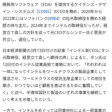
開発用ソフトウェア（EDA）を提供するケイデンス・デザ
イン・システムズ［
CDNS
］のCEOを務め、2020年から
2022年にはソフトバンク(
9984
）の社外取締役を務めた経
歴の持ち主だ。2024年までインテルの取締役だったが、経
営立て直しの方針を巡って元CEOゲルシンガー氏と意見が
対立し、退任していた。
日本経済新聞の3月13日付けの記事「インテル新CEOにタン
元取締役、経営立て直しへ期待の声」によると、タン氏は
12日付のインテル従業員宛て書簡において、「われわれは
一体になってインテルをワールドクラスの製品企業として
復活させ、ワールドクラスの受託生産企業としての地位を
築き、かつてないほど顧客を喜ばせるために奮闘してい
く」と述べ、半導体設計と製造のいずれの事業も継続して
いく考えを示唆したという。
一方で、インテルをめぐっては同業他社による一部事業の