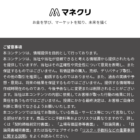
お金を学び、マーケットを知り、未来を描く
ご留意事項
本コンテンツは、情報提供を目的として行っております。
本コンテンツは、当社や当社が信頼できると考える情報源から提供されたもの
を提供していますが、当社はその正確性や完全性について意見を表明し、また
保証するものではございません。有価証券の購入、売却、デリバティブ取引、
その他の取引を推奨し、勧誘するものではありません。また、過去の実績や予
想・意見は、将来の結果を保証するものではございません。提供する情報等は
作成時現在のものであり、今後予告なしに変更または削除されることがござい
ます。当社は本コンテンツの内容に依拠してお客様が取った行動の結果に対し
責任を負うものではございません。投資にかかる最終決定は、お客様ご自身の
判断と責任でなさるようお願いいたします。
本コンテンツでは当社でお取扱している商品・サービス等について言及してい
る部分があります。商品ごとに手数料等およびリスクは異なりますので、詳し
くは「契約締結前交付書面」、「上場有価証券等書面」、「目論見書」、「目
論見書補完書面」または当社ウェブサイトの「
リスク・手数料などの重要事項
に関する説明
」をよくお読みください。