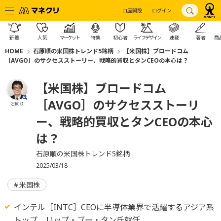
口座開設
ログイン
新着
人気
マーケット
特集
初心者
ライフデザイン
連載
著者
商
HOME
石原順の米国株トレンド5銘柄
【米国株】ブロードコム
［AVGO］のサクセスストーリー、戦略的買収とタンCEOの本心は？
【米国株】ブロードコム
［AVGO］のサクセスストーリ
石原 順
ー、戦略的買収とタンCEOの本心
は？
石原順の米国株トレンド5銘柄
2025/03/18
米国株
インテル［INTC］CEOに半導体業界で活躍するアジア系
トップ、リップ・ブー・タン氏就任