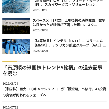
【決算結果】ビザ［V］、フォード・モーター
［F］、スカイワークス・ソリューション...
2026/08/06
スペースＸ［SPCX］上場後初の決算発表、数字
は良かったが株価が下落した理由。スタ...
2026/08/05
【決算結果】インテル［INTC］、スリーエム
［MMM］、アメリカン航空グループ［AAL］...
2026/08/05
「石原順の米国株トレンド5銘柄」の過去記事
を読む
2026/08/04
【米国株】巨大ITのキャッシュフローが「投資期」へ移行、AI投資
の真価が問われるフェーズへ
2026/07/22