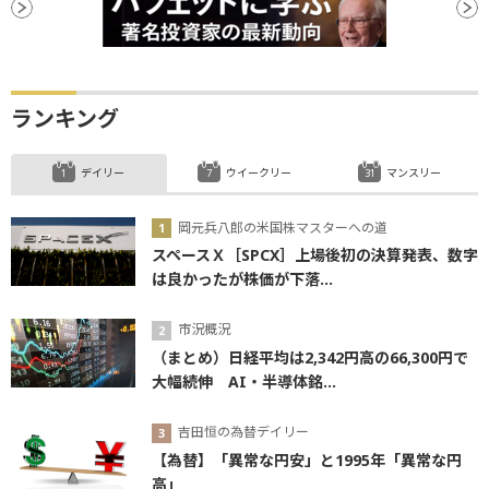
ランキング
デイリー
ウイークリー
マンスリー
岡元兵八郎の米国株マスターへの道
スペースＸ［SPCX］上場後初の決算発表、数字
は良かったが株価が下落...
市況概況
（まとめ）日経平均は2,342円高の66,300円で
大幅続伸 AI・半導体銘...
吉田恒の為替デイリー
【為替】「異常な円安」と1995年「異常な円
高」