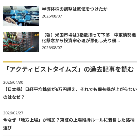
半導体株の調整は底値をつけたか
2026/08/07
（朝）米国市場は3指数揃って下落 中東情勢悪
化懸念から投資家心理が悪化し売り優...
2026/08/07
「アクティビストタイムズ」の過去記事を読む
2026/04/30
【日本株】日経平均株価が6万円超え、それでも保有株が上がらない
のはなぜ？
2026/02/27
今なぜ「地方上場」が増加？東証の上場維持ルールに着目した銘柄
選び