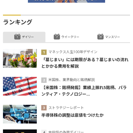
ランキング
デイリー
ウイークリー
マンスリー
マネックス人生100年デザイン
「墓じまい」には期限がある？墓じまいの流れ
とかかる費用を解説
米国株、業界動向と銘柄解説
【米国株：銘柄発掘】業績上振れ5銘柄、パラ
ンティア・テクノロジー...
ストラテジーレポート
半導体株の調整は底値をつけたか
吉田恒の為替デイリー