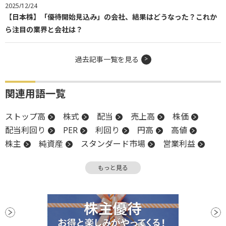
2025/12/24
【日本株】「優待開始見込み」の会社、結果はどうなった？これか
ら注目の業界と会社は？
過去記事一覧を見る
関連用語一覧
ストップ高
株式
配当
売上高
株価
配当利回り
PER
利回り
円高
高値
株主
純資産
スタンダード市場
営業利益
大株主
株主還元
株主資本
株主資本配当率
もっと見る
経常利益
上場
増配
PBR