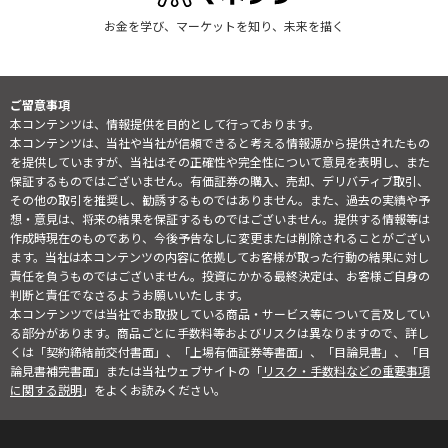
お金を学び、マーケットを知り、未来を描く
ご留意事項
本コンテンツは、情報提供を目的として行っております。
本コンテンツは、当社や当社が信頼できると考える情報源から提供されたもの
を提供していますが、当社はその正確性や完全性について意見を表明し、また
保証するものではございません。有価証券の購入、売却、デリバティブ取引、
その他の取引を推奨し、勧誘するものではありません。また、過去の実績や予
想・意見は、将来の結果を保証するものではございません。提供する情報等は
作成時現在のものであり、今後予告なしに変更または削除されることがござい
ます。当社は本コンテンツの内容に依拠してお客様が取った行動の結果に対し
責任を負うものではございません。投資にかかる最終決定は、お客様ご自身の
判断と責任でなさるようお願いいたします。
本コンテンツでは当社でお取扱している商品・サービス等について言及してい
る部分があります。商品ごとに手数料等およびリスクは異なりますので、詳し
くは「契約締結前交付書面」、「上場有価証券等書面」、「目論見書」、「目
論見書補完書面」または当社ウェブサイトの「
リスク・手数料などの重要事項
に関する説明
」をよくお読みください。