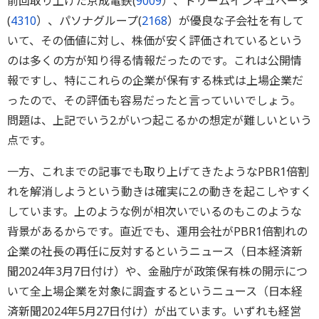
前回取り上げた京成電鉄(
9009
）、ドリームインキュベータ
(
4310
）、パソナグループ(
2168
）が優良な子会社を有して
いて、その価値に対し、株価が安く評価されているという
のは多くの方が知り得る情報だったのです。これは公開情
報ですし、特にこれらの企業が保有する株式は上場企業だ
ったので、その評価も容易だったと言っていいでしょう。
問題は、上記でいう2.がいつ起こるかの想定が難しいという
点です。
一方、これまでの記事でも取り上げてきたようなPBR1倍割
れを解消しようという動きは確実に2.の動きを起こしやすく
しています。上のような例が相次いでいるのもこのような
背景があるからです。直近でも、運用会社がPBR1倍割れの
企業の社長の再任に反対するというニュース（日本経済新
聞2024年3月7日付け）や、金融庁が政策保有株の開示につ
いて全上場企業を対象に調査するというニュース（日本経
済新聞2024年5月27日付け）が出ています。いずれも経営