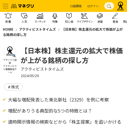
口座開設
ログイン
新着
人気
マーケット
特集
初心者
ライフデザイン
連載
著者
商
HOME
アクティビストタイムズ
【日本株】株主還元の拡大で株価が上が
る銘柄の探し方
【日本株】株主還元の拡大で株価
が上がる銘柄の探し方
マネックス証
券
アクティビス
アクティビストタイムズ
ト情報発信チ
ーム
2024/05/29
株式
大幅な増配発表した東北新社（2329）を例に考察
増配がありうる典型的な5つの特徴とは？
適時開示情報の検索などから「株主提案」を追いかける