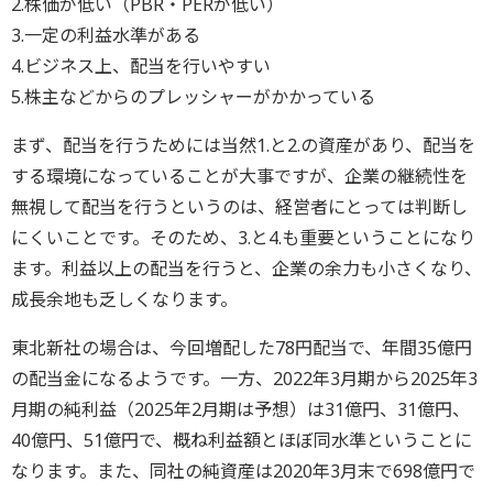
2.株価が低い（PBR・PERが低い）
3.一定の利益水準がある
4.ビジネス上、配当を行いやすい
5.株主などからのプレッシャーがかかっている
まず、配当を行うためには当然1.と2.の資産があり、配当を
する環境になっていることが大事ですが、企業の継続性を
無視して配当を行うというのは、経営者にとっては判断し
にくいことです。そのため、3.と4.も重要ということになり
ます。利益以上の配当を行うと、企業の余力も小さくなり、
成長余地も乏しくなります。
東北新社の場合は、今回増配した78円配当で、年間35億円
の配当金になるようです。一方、2022年3月期から2025年3
月期の純利益（2025年2月期は予想）は31億円、31億円、
40億円、51億円で、概ね利益額とほぼ同水準ということに
なります。また、同社の純資産は2020年3月末で698億円で