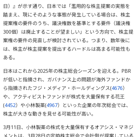
日）』が示す通り、日本では「濫用的な株主提案の実態を
踏まえ、現にそのような事態が発生している場合は、株主
提案権の要件のうち、議決権数を基準とする要件（議決権
300個）は廃止することが望ましい」という方向で、株主提
案権の要件の見直しが検討されている。つまり、数年後に
は、株主が株主提案を提出するハードルは高まる可能性も
ある。
日本はこれから2025年の株主総会シーズンを迎える。PBR
が低いと指摘され、ガバナンス上の問題が海外ファンドか
ら指摘されたフジ・メディア・ホールディングス(
4676
）
や、アクティビストファンドが株式を大量保有する花王
(
4452
）や小林製薬(
4967
）といった企業の年次総会では、
株主が大きな動きを見せる可能性が高い。
3月11日、小林製薬の株式を大量保有するオアシス・マネジ
メントは、3月28日の定時株主総会で会社側が提案している