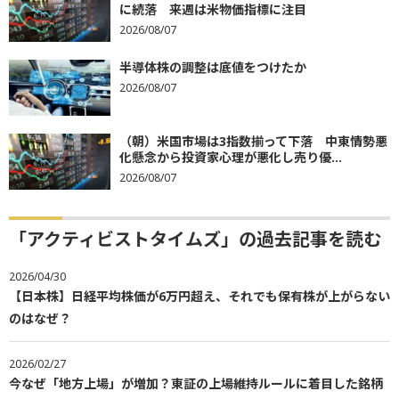
に続落 来週は米物価指標に注目
2026/08/07
半導体株の調整は底値をつけたか
2026/08/07
（朝）米国市場は3指数揃って下落 中東情勢悪
化懸念から投資家心理が悪化し売り優...
2026/08/07
「アクティビストタイムズ」の過去記事を読む
2026/04/30
【日本株】日経平均株価が6万円超え、それでも保有株が上がらない
のはなぜ？
2026/02/27
今なぜ「地方上場」が増加？東証の上場維持ルールに着目した銘柄