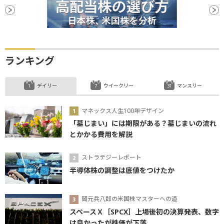
ランキング
デイリー
ウイークリー
マンスリー
マネックス人生100年デザイン
「墓じまい」には期限がある？墓じまいの流れ
とかかる費用を解説
ストラテジーレポート
半導体株の調整は底値をつけたか
岡元兵八郎の米国株マスターへの道
スペースＸ［SPCX］上場後初の決算発表、数字
は良かったが株価が下落...