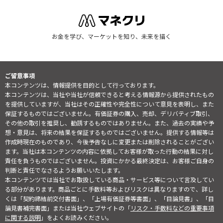
お金を学び、マーケットを知り、未来を描く
ご留意事項
本コンテンツは、情報提供を目的として行っております。
本コンテンツは、当社や当社が信頼できると考える情報源から提供されたもの
を提供していますが、当社はその正確性や完全性について意見を表明し、また
保証するものではございません。有価証券の購入、売却、デリバティブ取引、
その他の取引を推奨し、勧誘するものではありません。また、過去の実績や予
想・意見は、将来の結果を保証するものではございません。提供する情報等は
作成時現在のものであり、今後予告なしに変更または削除されることがござい
ます。当社は本コンテンツの内容に依拠してお客様が取った行動の結果に対し
責任を負うものではございません。投資にかかる最終決定は、お客様ご自身の
判断と責任でなさるようお願いいたします。
本コンテンツでは当社でお取扱している商品・サービス等について言及してい
る部分があります。商品ごとに手数料等およびリスクは異なりますので、詳し
くは「契約締結前交付書面」、「上場有価証券等書面」、「目論見書」、「目
論見書補完書面」または当社ウェブサイトの「
リスク・手数料などの重要事項
に関する説明
」をよくお読みください。