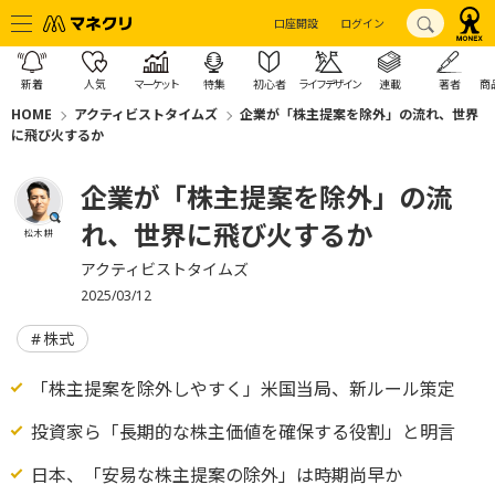
口座開設
ログイン
新着
人気
マーケット
特集
初心者
ライフデザイン
連載
著者
商
HOME
アクティビストタイムズ
企業が「株主提案を除外」の流れ、世界
に飛び火するか
企業が「株主提案を除外」の流
れ、世界に飛び火するか
松木 耕
アクティビストタイムズ
2025/03/12
株式
「株主提案を除外しやすく」米国当局、新ルール策定
投資家ら「長期的な株主価値を確保する役割」と明言
日本、「安易な株主提案の除外」は時期尚早か