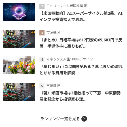
モトリーフール米国株情報
【米国株動向】AIスーパーサイクル第2幕、AI
インフラ投資拡大で恩恵...
市況概況
（まとめ）日経平均は617円安の65,683円で反
落 半導体株に売りも好...
マネックス人生100年デザイン
「墓じまい」には期限がある？墓じまいの流れ
とかかる費用を解説
市況概況
（朝）米国市場は3指数揃って下落 中東情勢
悪化懸念から投資家心理...
ランキング一覧を見る