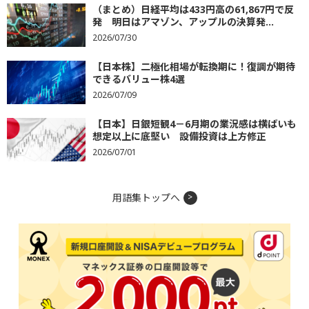
（まとめ）日経平均は433円高の61,867円で反
発 明日はアマゾン、アップルの決算発...
2026/07/30
【日本株】二極化相場が転換期に！復調が期待
できるバリュー株4選
2026/07/09
【日本】日銀短観4－6月期の業況感は横ばいも
想定以上に底堅い 設備投資は上方修正
2026/07/01
用語集トップへ