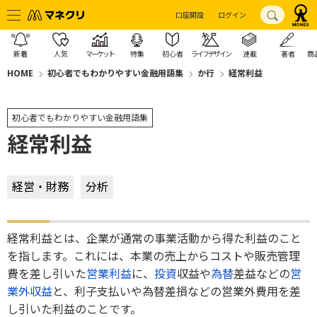
口座開設
ログイン
新着
人気
マーケット
特集
初心者
ライフデザイン
連載
著者
商
HOME
初心者でもわかりやすい金融用語集
か行
経常利益
初心者でもわかりやすい金融用語集
経常利益
経営・財務
分析
経常利益とは、企業が通常の事業活動から得た利益のこと
を指します。これには、本業の売上からコストや販売管理
費を差し引いた
営業利益
に、
投資
収益や
為替
差益などの
営
業外収益
と、利子支払いや為替差損などの営業外費用を差
し引いた利益のことです。