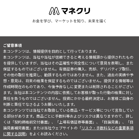
お金を学び、マーケットを知り、未来を描く
ご留意事項
本コンテンツは、情報提供を目的として行っております。
本コンテンツは、当社や当社が信頼できると考える情報源から提供されたもの
を提供していますが、当社はその正確性や完全性について意見を表明し、また
保証するものではございません。有価証券の購入、売却、デリバティブ取引、
その他の取引を推奨し、勧誘するものではありません。また、過去の実績や予
想・意見は、将来の結果を保証するものではございません。提供する情報等は
作成時現在のものであり、今後予告なしに変更または削除されることがござい
ます。当社は本コンテンツの内容に依拠してお客様が取った行動の結果に対し
責任を負うものではございません。投資にかかる最終決定は、お客様ご自身の
判断と責任でなさるようお願いいたします。
本コンテンツでは当社でお取扱している商品・サービス等について言及してい
る部分があります。商品ごとに手数料等およびリスクは異なりますので、詳し
くは「契約締結前交付書面」、「上場有価証券等書面」、「目論見書」、「目
論見書補完書面」または当社ウェブサイトの「
リスク・手数料などの重要事項
に関する説明
」をよくお読みください。