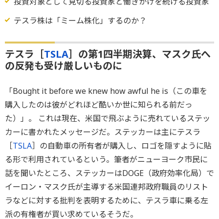
投資対象として見切る投資家と働きかけを続ける投資家
テスラ株は「ミーム株化」するのか？
テスラ［
TSLA
］の第1四半期決算、マスク氏へ
の反発も受け厳しいものに
「Bought it before we knew how awful he is（この車を
購入したのは彼がどれほど酷いか世に知られる前だっ
た）」。 これは現在、米国で飛ぶように売れているステッ
カーに書かれたメッセージだ。ステッカーは主にテスラ
［
TSLA
］の自動車の所有者が購入し、ロゴを隠すように貼
る形で利用されているという。筆者がニューヨーク市民に
話を聞いたところ、ステッカーはDOGE（政府効率化局）で
イーロン・マスク氏が主導する米国連邦政府職員のリスト
ラなどに対する批判を表明するために、テスラ車に乗る左
派の有権者が買い求めているそうだ。