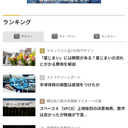
ランキング
デイリー
ウイークリー
マンスリー
マネックス人生100年デザイン
「墓じまい」には期限がある？墓じまいの流れ
とかかる費用を解説
ストラテジーレポート
半導体株の調整は底値をつけたか
岡元兵八郎の米国株マスターへの道
スペースＸ［SPCX］上場後初の決算発表、数字
は良かったが株価が下落...
吉田恒の為替デイリー