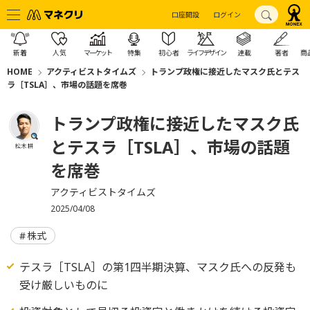
口座開設
ログイン
新着
人気
マーケット
特集
初心者
ライフデザイン
連載
著者
商
HOME
アクティビストタイムズ
トランプ政権に接近したマスク氏とテス
ラ［TSLA］、市場の話題を席巻
トランプ政権に接近したマスク氏
とテスラ［TSLA］、市場の話題
松木 耕
を席巻
アクティビストタイムズ
2025/04/08
株式
テスラ［TSLA］の第1四半期決算、マスク氏への反発も
受け厳しいものに