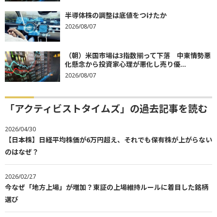
半導体株の調整は底値をつけたか
2026/08/07
（朝）米国市場は3指数揃って下落 中東情勢悪
化懸念から投資家心理が悪化し売り優...
2026/08/07
「アクティビストタイムズ」の過去記事を読む
2026/04/30
【日本株】日経平均株価が6万円超え、それでも保有株が上がらない
のはなぜ？
2026/02/27
今なぜ「地方上場」が増加？東証の上場維持ルールに着目した銘柄
選び