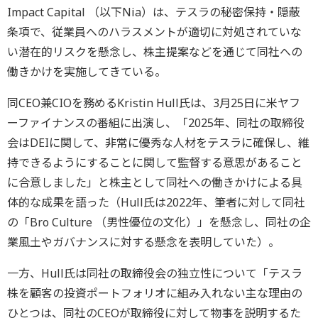
Impact Capital （以下Nia）は、テスラの秘密保持・隠蔽
条項で、従業員へのハラスメントが適切に対処されていな
い潜在的リスクを懸念し、株主提案などを通じて同社への
働きかけを実施してきている。
同CEO兼CIOを務めるKristin Hull氏は、3月25日に米ヤフ
ーファイナンスの番組に出演し、「2025年、同社の取締役
会はDEIに関して、非常に優秀な人材をテスラに確保し、維
持できるようにすることに関して監督する意思があること
に合意しました」と株主として同社への働きかけによる具
体的な成果を語った（Hull氏は2022年、筆者に対して同社
の「Bro Culture （男性優位の文化）」を懸念し、同社の企
業風土やガバナンスに対する懸念を表明していた）。
一方、Hull氏は同社の取締役会の独立性について「テスラ
株を顧客の投資ポートフォリオに組み入れない主な理由の
ひとつは、同社のCEOが取締役に対して物事を説明するた