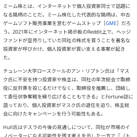
ミーム株とは、インターネットで個人投資家同士で話題に
なる銘柄のことだ。ミーム株化した代表的な銘柄は、中古
ゲームソフト販売事業を営むゲームストップ［
GME
］だろ
う。2021年にインターネット掲示板のReddit上で、ヘッジ
ファンドが空売りしていた同社の株式を買うことを著名な
投資家が呼びかけ、個人投資家が買い支える事案が起き
た。
チュレーン大学ロースクールのアン・リプトン氏は「マス
ク氏に不安を持つ投資家や株主は、同社の年次総会で取締
役に反対票を投じるだけでなく、取締役を推薦し、団結し
て委任状争奪戦を繰り広げることもできる」とFortune誌に
語っており、個人投資家がマスク氏の退任を迫り、株主総
会に向けたキャンペーンを行う可能性もある。
Hull氏はテスラの今後の見通しについて、同社が市場のイ
ノベーターになる可能性を残す考えを示した一方で「（ト