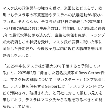
マスク氏の政治関与の強さを受け、米国にとどまらず、欧
州でもテスラ車の不買運動やテスラへの抗議運動が相次い
でいる。そんななか、テスラが4月3日に発表した2025年1
～3月期の納車台数と生産台数は、前年同月比13％減と過去
3年で最低水準に落ち込んだ。直後に株価も急落。トランプ
米大統領もこの状況を受け、マスク氏が要職に就いた際に
同意した任期通り、今後数ヶ月以内に現在の職務を離れる
見通しを示した。
「2025年中にテスラ株が最大50％下落すると予測してい
る」と、2025年2月に発言した著名投資家のRoss Gerber氏
は、マスク氏の離職について「良いスタート」とXで投稿し
た。テスラ株を保有するGerber氏は「テスラブランドはひ
どく汚染され、破損された」と同社に対して厳しい見方を
示しており、テスラはマスク氏から距離を取るべきとの見
解も示している。