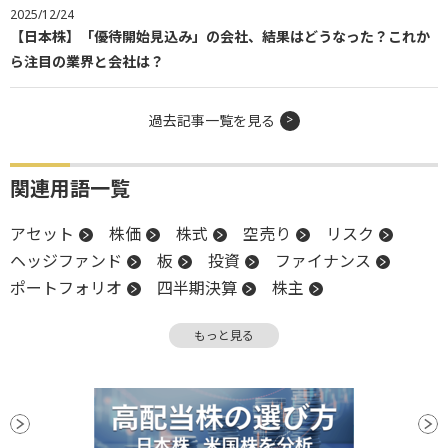
2025/12/24
【日本株】「優待開始見込み」の会社、結果はどうなった？これか
ら注目の業界と会社は？
過去記事一覧を見る
関連用語一覧
アセット
株価
株式
空売り
リスク
ヘッジファンド
板
投資
ファイナンス
ポートフォリオ
四半期決算
株主
個人投資家
反発
株主総会
関税
もっと見る
機関投資家
決算
CEO
ファンド