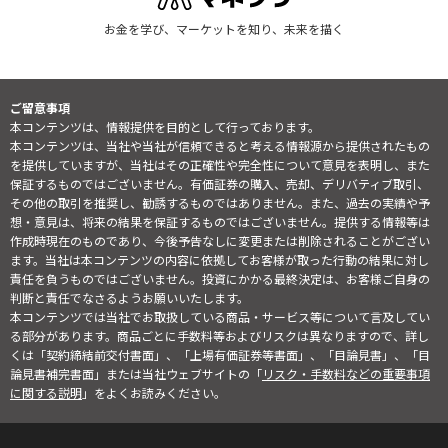
お金を学び、マーケットを知り、未来を描く
ご留意事項
本コンテンツは、情報提供を目的として行っております。
本コンテンツは、当社や当社が信頼できると考える情報源から提供されたもの
を提供していますが、当社はその正確性や完全性について意見を表明し、また
保証するものではございません。有価証券の購入、売却、デリバティブ取引、
その他の取引を推奨し、勧誘するものではありません。また、過去の実績や予
想・意見は、将来の結果を保証するものではございません。提供する情報等は
作成時現在のものであり、今後予告なしに変更または削除されることがござい
ます。当社は本コンテンツの内容に依拠してお客様が取った行動の結果に対し
責任を負うものではございません。投資にかかる最終決定は、お客様ご自身の
判断と責任でなさるようお願いいたします。
本コンテンツでは当社でお取扱している商品・サービス等について言及してい
る部分があります。商品ごとに手数料等およびリスクは異なりますので、詳し
くは「契約締結前交付書面」、「上場有価証券等書面」、「目論見書」、「目
論見書補完書面」または当社ウェブサイトの「
リスク・手数料などの重要事項
に関する説明
」をよくお読みください。