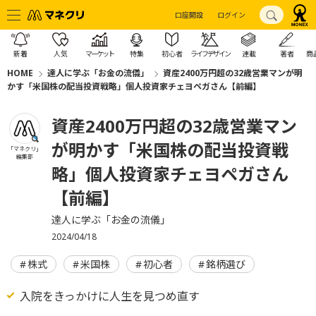
口座開設
ログイン
新着
人気
マーケット
特集
初心者
ライフデザイン
連載
著者
商
HOME
達人に学ぶ「お金の流儀」
資産2400万円超の32歳営業マンが明
かす「米国株の配当投資戦略」個人投資家チェヨペガさん【前編】
資産2400万円超の32歳営業マン
が明かす「米国株の配当投資戦
「マネクリ」
編集部
略」個人投資家チェヨペガさん
【前編】
達人に学ぶ「お金の流儀」
2024/04/18
株式
米国株
初心者
銘柄選び
入院をきっかけに人生を見つめ直す