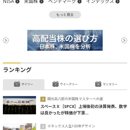
NISA
米国株
ベンチマーク
インデックス
S&P500
確定拠出年金
株主
株主優待
もっと見る
個人投資家
投資信託
NASDAQ
複利
分配金
利回り
インデックスファンド
キャッシュフロー
成長投資枠
増配
つみたて投資枠
パフォーマンス
ファンド
ランキング
デイリー
ウイークリー
マンスリー
岡元兵八郎の米国株マスターへの道
スペースＸ［SPCX］上場後初の決算発表、数字
は良かったが株価が下落...
マネックス人生100年デザイン