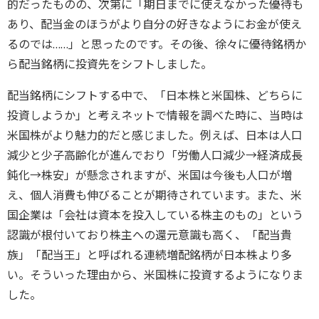
的だったものの、次第に「期日までに使えなかった優待も
あり、配当金のほうがより自分の好きなようにお金が使え
るのでは……」と思ったのです。その後、徐々に優待銘柄か
ら配当銘柄に投資先をシフトしました。
配当銘柄にシフトする中で、「日本株と米国株、どちらに
投資しようか」と考えネットで情報を調べた時に、当時は
米国株がより魅力的だと感じました。例えば、日本は人口
減少と少子高齢化が進んでおり「労働人口減少→経済成長
鈍化→株安」が懸念されますが、米国は今後も人口が増
え、個人消費も伸びることが期待されています。また、米
国企業は「会社は資本を投入している株主のもの」という
認識が根付いており株主への還元意識も高く、「配当貴
族」「配当王」と呼ばれる連続増配銘柄が日本株より多
い。そういった理由から、米国株に投資するようになりま
した。