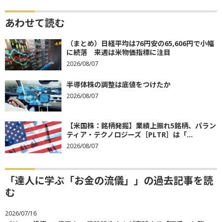
あわせて読む
（まとめ）日経平均は76円安の65,606円で小幅
に続落 来週は米物価指標に注目
2026/08/07
半導体株の調整は底値をつけたか
2026/08/07
【米国株：銘柄発掘】業績上振れ5銘柄、パラン
ティア・テクノロジーズ［PLTR］は「...
2026/08/07
「達人に学ぶ「お金の流儀」」の過去記事を読
む
2026/07/16