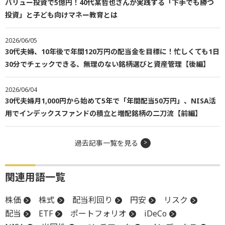
バリュー投資で5億円！40代某哲也さんが実践する「下手でも勝つ
投資」と子ども向けマネー教育とは
2026/06/05
30代夫婦、10年後で年間120万円の配当金を目標に！忙しくても1日
30分でチェックできる、無理のない銘柄選びと資産管理【後編】
2026/06/04
30代夫婦月1,000円から始めて5年で「年間配当50万円」、NISA活
用でインデックスファンドの積立と増配銘柄の二刀流【前編】
過去記事一覧を見る
関連用語一覧
株価
株式
配当利回り
円安
リスク
配当
ETF
ポートフォリオ
iDeCo