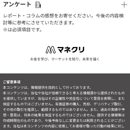
アンケート
レポート・コラムの感想をお寄せください。今後の内容検
討等に参考にさせていただきます。
※は必須項目です。
お金を学び、マーケットを知り、未来を描く
ご留意事項
本コンテンツは、情報提供を目的として行っております。
本コンテンツは、当社や当社が信頼できると考える情報源から提供されたもの
を提供していますが、当社はその正確性や完全性について意見を表明し、また
保証するものではございません。有価証券の購入、売却、デリバティブ取引、
その他の取引を推奨し、勧誘するものではありません。また、過去の実績や予
想・意見は、将来の結果を保証するものではございません。提供する情報等は
作成時現在のものであり、今後予告なしに変更または削除されることがござい
ます。当社は本コンテンツの内容に依拠してお客様が取った行動の結果に対し