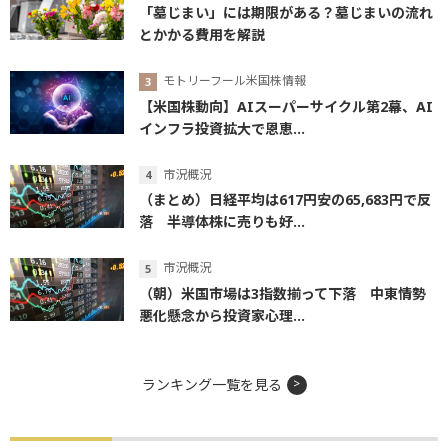
「墓じまい」には期限がある？墓じまいの流れ
とかかる費用を解説
モトリーフール米国株情報
【米国株動向】AIスーパーサイクル第2幕、AI
インフラ投資拡大で恩恵...
市況概況
（まとめ）日経平均は617円安の65,683円で反
落 半導体株に売りも好...
市況概況
（朝）米国市場は3指数揃って下落 中東情勢
悪化懸念から投資家心理...
ランキング一覧を見る