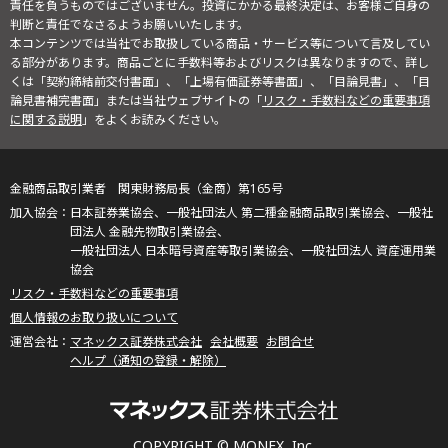
責任を負うものではございません。投資にかかる最終決定は、お客様ご自身の
判断と責任でなさるようお願いいたします。
本コンテンツでは当社でお取扱している商品・サービス等について言及してい
る部分があります。商品ごとに手数料等およびリスクは異なりますので、詳し
くは「契約締結前交付書面」、「上場有価証券等書面」、「目論見書」、「目
論見書補完書面」または当社ウェブサイトの「
リスク・手数料などの重要事項
に関する説明
」をよくお読みください。
金融商品取引業者 関東財務局長（金商）第165号
日本証券業協会、一般社団法人 第二種金融商品取引業協会、一般社
団法人 金融先物取引業協会、
一般社団法人 日本暗号資産等取引業協会、一般社団法人 資産運用業
協会
リスク・手数料などの重要事項
個人情報のお取り扱いについて
マネックス証券株式会社
会社概要
お問合せ
ヘルプ（通知の登録・解除）
COPYRIGHT © MONEX, Inc.