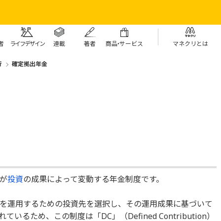
者
ライフデザイン
連載
著者
商
品・
サービス
マネクリとは
行
確定拠出年金
が
投資
の成果によって変動する年金制度です。
を運用するための投資先を選択し、その運用成果に基づいて
ため、この制度は「DC」（Defined Contribution）