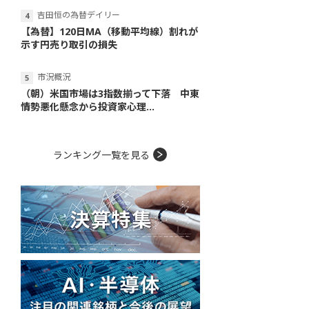
吉田恒の為替デイリー
【為替】120日MA（移動平均線）割れが
示す円売り取引の損失
市況概況
（朝）米国市場は3指数揃って下落 中東
情勢悪化懸念から投資家心理...
ランキング一覧を見る