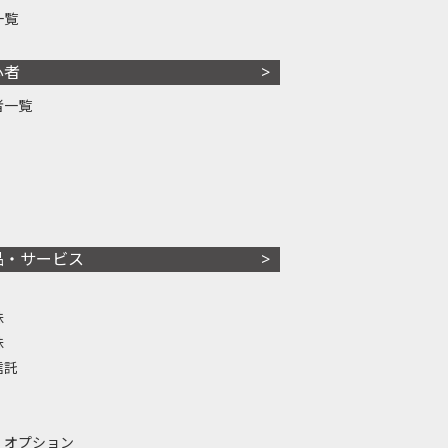
一覧
心者
者一覧
品・サービス
株
株
信託
・オプション