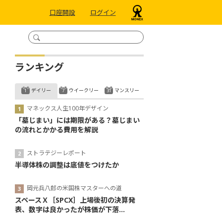
口座開設
ログイン
ランキング
デイリー
ウイークリー
マンスリー
マネックス人生100年デザイン
「墓じまい」には期限がある？墓じまい
の流れとかかる費用を解説
ストラテジーレポート
半導体株の調整は底値をつけたか
岡元兵八郎の米国株マスターへの道
スペースＸ［SPCX］上場後初の決算発
表、数字は良かったが株価が下落...