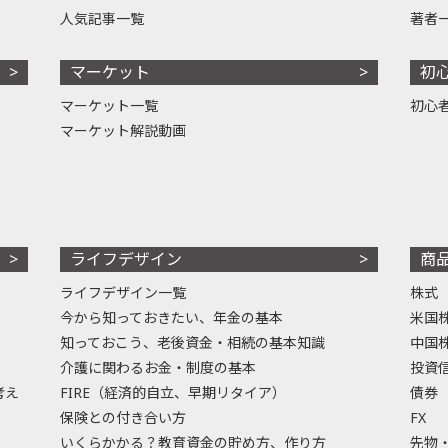
人気記事一覧
著者
マーケット
初
マーケット一覧
初心
マーケット解説動画
ライフデザイン
商
ライフデザイン一覧
株式
今から知っておきたい、年金の基本
米国
知っておこう、老後資金・相続の基本知識
中国
介護に関わるお金・制度の基本
投資
考え
FIRE（経済的自立、早期リタイア）
債券
保険との付き合い方
FX
いくらかかる？教育資金の貯め方、作り方
先物