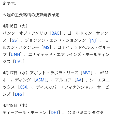
定です。
今週の主要銘柄の決算発表予定
4月16日（火）
バンク・オブ・アメリカ［
BAC
］、ゴールドマン・サック
ス ［
GS
］、ジョンソン・エンド・ジョンソン［
JNJ
］、モ
ルガン・スタンレー［
MS
］、ユナイテッドヘルス・グルー
プ［
UNH
］、ユナイテッド・エアラインズ・ホールディン
グス［
UAL
］
4月17日（水）アボット・ラボラトリーズ［
ABT
］、 ASML
ホールディング ［
ASML
］、アルコア ［
AA
］、シーエスエ
ックス ［
CSX
］、 ディスカバー・フィナンシャル・サービ
シズ［
DFS
］
4月18日（木）
ディーアール・ホートン［
DHI
］、 台湾セミコンダクタ