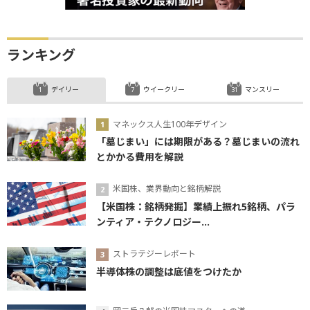
ランキング
デイリー
ウイークリー
マンスリー
マネックス人生100年デザイン
「墓じまい」には期限がある？墓じまいの流れ
とかかる費用を解説
米国株、業界動向と銘柄解説
【米国株：銘柄発掘】業績上振れ5銘柄、パラ
ンティア・テクノロジー...
ストラテジーレポート
半導体株の調整は底値をつけたか