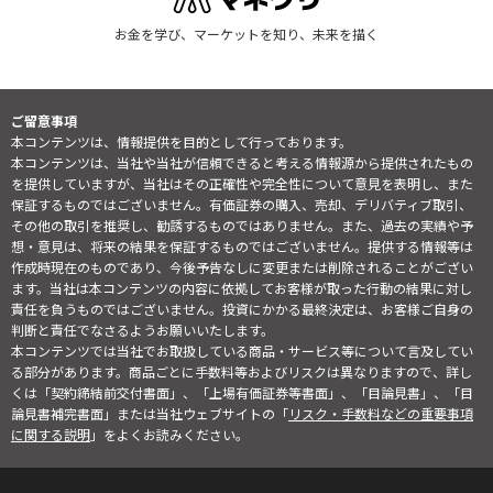
お金を学び、マーケットを知り、未来を描く
ご留意事項
本コンテンツは、情報提供を目的として行っております。
本コンテンツは、当社や当社が信頼できると考える情報源から提供されたもの
を提供していますが、当社はその正確性や完全性について意見を表明し、また
保証するものではございません。有価証券の購入、売却、デリバティブ取引、
その他の取引を推奨し、勧誘するものではありません。また、過去の実績や予
想・意見は、将来の結果を保証するものではございません。提供する情報等は
作成時現在のものであり、今後予告なしに変更または削除されることがござい
ます。当社は本コンテンツの内容に依拠してお客様が取った行動の結果に対し
責任を負うものではございません。投資にかかる最終決定は、お客様ご自身の
判断と責任でなさるようお願いいたします。
本コンテンツでは当社でお取扱している商品・サービス等について言及してい
る部分があります。商品ごとに手数料等およびリスクは異なりますので、詳し
くは「契約締結前交付書面」、「上場有価証券等書面」、「目論見書」、「目
論見書補完書面」または当社ウェブサイトの「
リスク・手数料などの重要事項
に関する説明
」をよくお読みください。