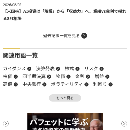
2026/08/03
【米国株】AI投資は「規模」から「収益力」へ、業績vs金利で揺れ
る8月相場
過去記事一覧を見る
関連用語一覧
ガイダンス
決算発表
株式
リスク
株価
四半期決算
物価
金利
増益
高値
中央銀行
ボラティリティ
利回り
インフレ
EPS
引け
米連邦準備制度理事会
もっと見る
S&P500
FRB
オプション
決算
消費者物価指数
CB
CBO
CPI
地政学リスク
ナスダック100
VIX指数
PPI
利下げ