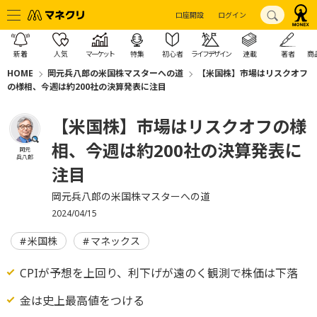
口座開設
ログイン
新着
人気
マーケット
特集
初心者
ライフデザイン
連載
著者
商
HOME
岡元兵八郎の米国株マスターへの道
【米国株】市場はリスクオフ
の様相、今週は約200社の決算発表に注目
【米国株】市場はリスクオフの様
相、今週は約200社の決算発表に
岡元
兵八郎
注目
岡元兵八郎の米国株マスターへの道
2024/04/15
米国株
マネックス
CPIが予想を上回り、利下げが遠のく観測で株価は下落
金は史上最高値をつける