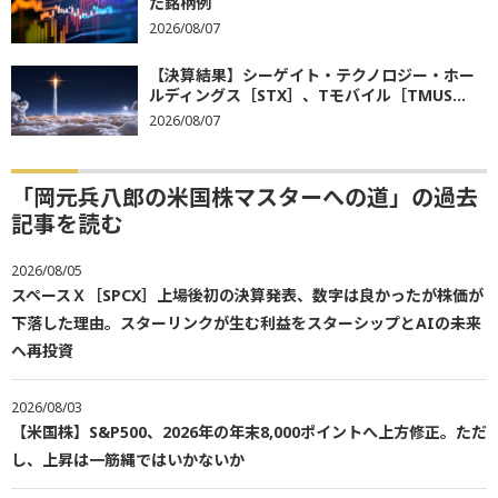
た銘柄例
2026/08/07
【決算結果】シーゲイト・テクノロジー・ホー
ルディングス［STX］、Tモバイル［TMUS...
2026/08/07
「岡元兵八郎の米国株マスターへの道」の過去
記事を読む
2026/08/05
スペースＸ［SPCX］上場後初の決算発表、数字は良かったが株価が
下落した理由。スターリンクが生む利益をスターシップとAIの未来
へ再投資
2026/08/03
【米国株】S&P500、2026年の年末8,000ポイントへ上方修正。ただ
し、上昇は一筋縄ではいかないか