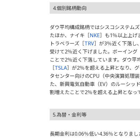
4.個別銘柄動向
ダウ平均構成銘柄ではシスコシステムズ
たほか、ナイキ［
NKE
］も1％以上上げ
トラベラーズ［
TRV
］が3％近く下落し
受けて2％近く下げました。ボーイング
ことで2％近く下落しています。ダウ平
［
TSLA
］が2％を超える上昇となり、
タセンター向けのCPU（中央演算処理
た、新興電気自動車（EV）のルーシッ
割増えたことで2％を超える上昇となっ
5.為替・金利等
長期金利は0.06％低い4.36％となり