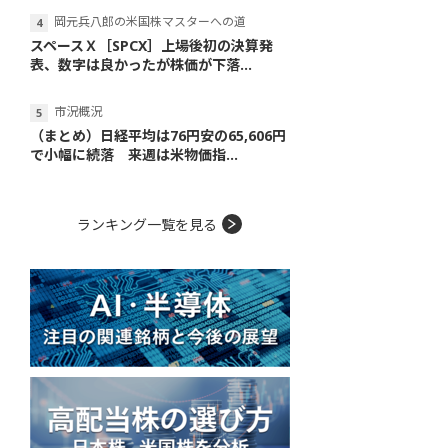
岡元兵八郎の米国株マスターへの道
スペースＸ［SPCX］上場後初の決算発
表、数字は良かったが株価が下落...
市況概況
（まとめ）日経平均は76円安の65,606円
で小幅に続落 来週は米物価指...
ランキング一覧を見る