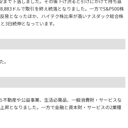
ル安まで下落しました。その後下げ渋ると引けにかけて持ち直
,883ドルで取引を終え続落となりました。一方でS&P500株
トと反発となったほか、ハイテク株比率が高いナスダック総合株
ントと3日続伸となっています。
た。
のうち不動産や公益事業、生活必需品、一般消費財・サービスな
る上昇となりました。一方で金融と資本財・サービスの2業種