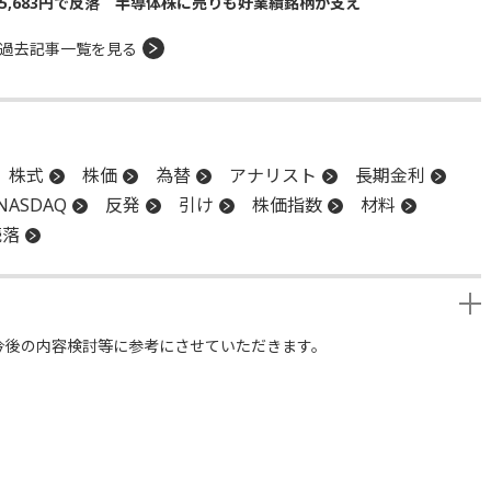
5,683円で反落 半導体株に売りも好業績銘柄が支え
過去記事一覧を見る
株式
株価
為替
アナリスト
長期金利
NASDAQ
反発
引け
株価指数
材料
続落
今後の内容検討等に参考にさせていただきます。