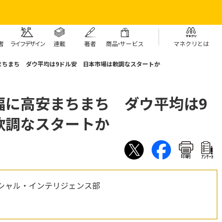
者
ライフデザイン
連載
著者
商
品・
サービス
マネクリとは
まちまち ダウ平均は9ドル安 日本市場は軟調なスタートか
幅に高安まちまち ダウ平均は9
軟調なスタートか
印刷
ｱﾝｹｰﾄ
シャル・インテリジェンス部