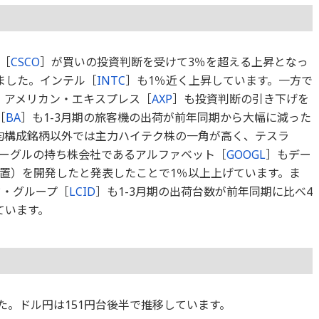
［
CSCO
］が買いの投資判断を受けて3％を超える上昇となっ
ました。インテル［
INTC
］も1％近く上昇しています。一方で
、アメリカン・エキスプレス［
AXP
］も投資判断の引き下げを
［
BA
］も1-3月期の旅客機の出荷が前年同期から大幅に減った
均構成銘柄以外では主力ハイテク株の一角が高く、テスラ
グーグルの持ち株会社であるアルファベット［
GOOGL
］もデー
装置）を開発したと発表したことで1％以上上げています。ま
ド・グループ［
LCID
］も1-3月期の出荷台数が前年同期に比べ4
ています。
ました。ドル円は151円台後半で推移しています。