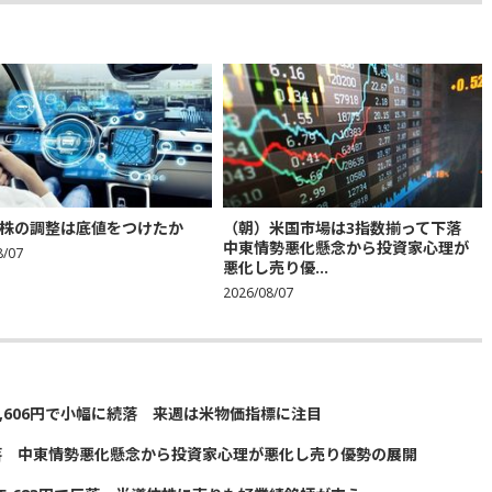
株の調整は底値をつけたか
（朝）米国市場は3指数揃って下落
中東情勢悪化懸念から投資家心理が
8/07
悪化し売り優...
2026/08/07
5,606円で小幅に続落 来週は米物価指標に注目
落 中東情勢悪化懸念から投資家心理が悪化し売り優勢の展開