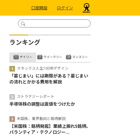
口座開設
ログイン
ランキング
デイリー
ウイークリー
マンスリー
マネックス人生100年デザイン
「墓じまい」には期限がある？墓じまい
の流れとかかる費用を解説
ストラテジーレポート
半導体株の調整は底値をつけたか
米国株、業界動向と銘柄解説
【米国株：銘柄発掘】業績上振れ5銘柄、
パランティア・テクノロジー...