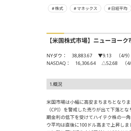
株式
マネックス
日経平均
【米国株式市場】ニューヨーク
NYダウ： 38,883.67 ▼9.13 （4/9
NASDAQ： 16,306.64 △52.68 （4
1.概況
米国市場は小幅に高安まちまちとなりま
（CPI）を警戒した売りが出て下落とな
期金利の低下を受けてハイテク株の一角
ウ平均は直後に100ドル高まで上昇し