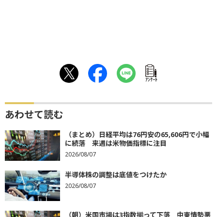
ｱﾝｹｰﾄ
あわせて読む
（まとめ）日経平均は76円安の65,606円で小幅
に続落 来週は米物価指標に注目
2026/08/07
半導体株の調整は底値をつけたか
2026/08/07
（朝）米国市場は3指数揃って下落 中東情勢悪