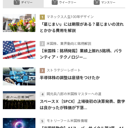
デイリー
ウイークリー
マンスリー
マネックス人生100年デザイン
「墓じまい」には期限がある？墓じまいの流れ
とかかる費用を解説
米国株、業界動向と銘柄解説
【米国株：銘柄発掘】業績上振れ5銘柄、パラ
ンティア・テクノロジー...
ストラテジーレポート
半導体株の調整は底値をつけたか
岡元兵八郎の米国株マスターへの道
スペースＸ［SPCX］上場後初の決算発表、数字
は良かったが株価が下落...
モトリーフール米国株情報