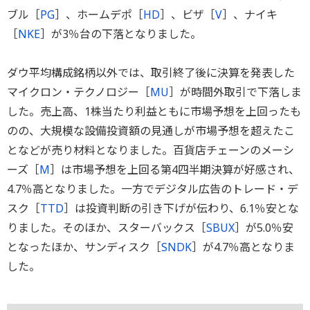
ブル［
PG
］、ホームデポ［
HD
］、ビザ［
V
］、ナイキ
［
NKE
］が3％台の下落となりました。
ダウ平均構成銘柄以外では、取引終了後に決算を発表した
マイクロン・テクノロジー［
MU
］が時間外取引で下落しま
した。売上高、1株当たり利益ともに市場予想を上回ったも
のの、大規模な設備投資額の見通しが市場予想を超えたこ
となどが売り材料となりました。百貨店チェーンのメーシ
ーズ［
M
］は市場予想を上回る第4四半期決算が好感され、
4.7％高となりました。一方でデジタル広告のトレード・デ
スク［
TTD
］は投資判断の引き下げが伝わり、6.1％安とな
りました。そのほか、スターバックス［
SBUX
］が5.0％安
となったほか、サンディスク［
SNDK
］が4.7％高となりま
した。