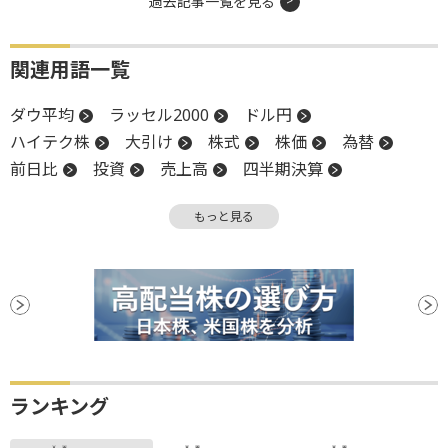
過去記事一覧を見る
関連用語一覧
ダウ平均
ラッセル2000
ドル円
ハイテク株
大引け
株式
株価
為替
前日比
投資
売上高
四半期決算
長期金利
物価
金利
政策金利
米国株
もっと見る
インフレ
FOMC
金融政策
業種別株価指数
NASDAQ
引け
米連邦公開市場委員会
米連邦準備制度理事会
FRB
株価指数
金融政策決定会合
決算
小型株
材料
設備投資
日銀
反落
PPI
利下げ
ランキング