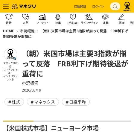
口座開設
ログイン
新着
人気
マーケット
特集
初心者
ライフデザイン
連載
著者
商
HOME
市況概況
（朝）米国市場は主要3指数が揃って反落 FRB利下げ
期待後退が重荷に
（朝）米国市場は主要3指数が揃
って反落 FRB利下げ期待後退が
マネックス証
券
フィナンシャ
重荷に
ル・
インテリジェ
ンス部
市況概況
2026/03/19
株式
マネックス
日経平均
【米国株式市場】ニューヨーク市場