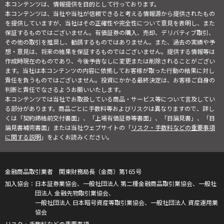
本コンテンツは、情報提供を目的として行っております。
本コンテンツは、当社や当社が信頼できると考える情報源から提供されたもの
を提供していますが、当社はその正確性や完全性について意見を表明し、また
保証するものではございません。有価証券の購入、売却、デリバティブ取引、
その他の取引を推奨し、勧誘するものではありません。また、過去の実績や予
想・意見は、将来の結果を保証するものではございません。提供する情報等は
作成時現在のものであり、今後予告なしに変更または削除されることがござい
ます。当社は本コンテンツの内容に依拠してお客様が取った行動の結果に対し
責任を負うものではございません。投資にかかる最終決定は、お客様ご自身の
判断と責任でなさるようお願いいたします。
本コンテンツでは当社でお取扱している商品・サービス等について言及してい
る部分があります。商品ごとに手数料等およびリスクは異なりますので、詳し
くは「契約締結前交付書面」、「上場有価証券等書面」、「目論見書」、「目
論見書補完書面」または当社ウェブサイトの「
リスク・手数料などの重要事項
に関する説明
」をよくお読みください。
金融商品取引業者 関東財務局長（金商）第165号
日本証券業協会、一般社団法人 第二種金融商品取引業協会、一般社
団法人 金融先物取引業協会、
一般社団法人 日本暗号資産等取引業協会、一般社団法人 資産運用業
協会