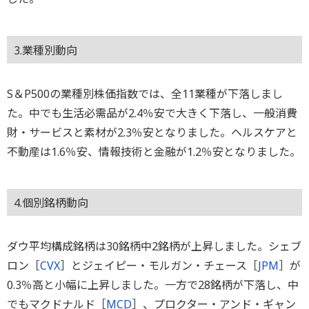
3.業種別動向
S＆P500の業種別株価指数では、全11業種が下落しまし
た。中でも生活必需品が2.4％安で大きく下落し、一般消費
財・サービスと素材が2.3％安となりました。ヘルスケアと
不動産は1.6％安、情報技術と金融が1.2％安となりました。
4.個別銘柄動向
ダウ平均構成銘柄は30銘柄中2銘柄が上昇しました。シェブ
ロン［
CVX
］とジェイピー・モルガン・チェース［
JPM
］が
0.3％高と小幅に上昇しました。一方で28銘柄が下落し、中
でもマクドナルド［
MCD
］、プロクター・アンド・ギャン