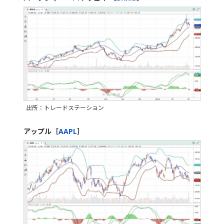
出所：トレードステーション
アップル［
AAPL
］