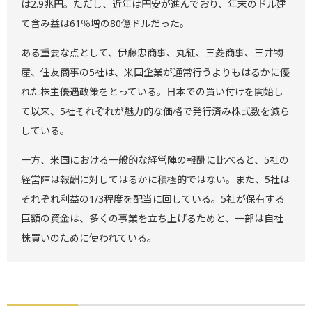
は2.9兆円。ただし、近年は円安が進んでおり、年末のドル建
て含み益は61％増の80億ドルだった。
ある重要な点として、伊藤忠商事、丸紅、三菱商事、三井物
産、住友商事の5社は、米国企業が通常行うよりもはるかに優
れた株主優遇政策をとっている。日本での買い付けを開始し
て以来、5社それぞれが魅力的な価格で発行済み株式数を減ら
している。
一方、米国における一般的な経営陣の報酬に比べると、5社の
経営陣は報酬に対してはるかに積極的ではない。また、5社は
それぞれ利益の1/3程度を配当に回している。5社が保有する
巨額の資金は、多くの事業を立ち上げるためと、一部は自社
株買いのために使われている。