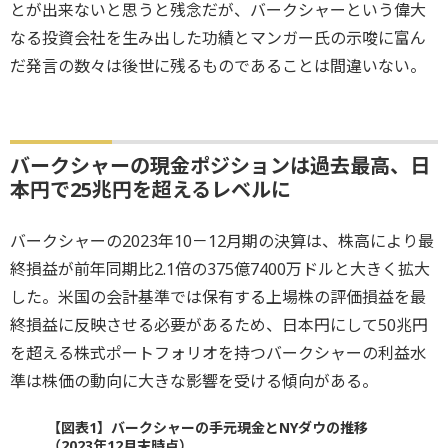
とが出来ないと思うと残念だが、バークシャーという偉大
なる投資会社を生み出した功績とマンガー氏の示唆に富ん
だ発言の数々は後世に残るものであることは間違いない。
バークシャーの現金ポジションは過去最高、日
本円で25兆円を超えるレベルに
バークシャーの2023年10－12月期の決算は、株高により最
終損益が前年同期比2.1倍の375億7400万ドルと大きく拡大
した。米国の会計基準では保有する上場株の評価損益を最
終損益に反映させる必要があるため、日本円にして50兆円
を超える株式ポートフォリオを持つバークシャーの利益水
準は株価の動向に大きな影響を受ける傾向がある。
【図表1】バークシャーの手元現金とNYダウの推移
（2023年12月末時点）