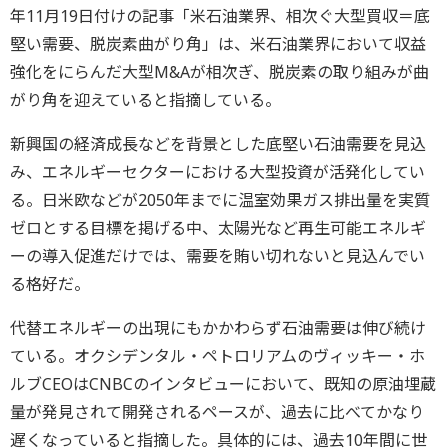
年11月19日付けの記事「米石油業界、相次ぐ大型買収＝底
堅い需要、脱炭素曲がり角」は、米石油業界において収益
強化をにらんだ大型M&Aが相次ぎ、脱炭素の取り組みが曲
がり角を迎えていると指摘している。
新興国の経済成長などを背景とした底堅い石油需要を見込
み、エネルギーセクターにおける大型投資が活発化してい
る。日米欧などが2050年までに温室効果ガス排出量を実質
ゼロとする目標を掲げる中、太陽光など再生可能エネルギ
ーの導入促進だけでは、需要を賄い切れないと見込んでい
る格好だ。
代替エネルギーの出現にもかかわらず石油需要は伸び続け
ている。オクシデンタル・ペトロリアムのヴィッキー・ホ
ルブCEOはCNBCのインタビューにおいて、既知の原油埋蔵
量が発見されて開発されるペースが、過去に比べてかなり
遅くなっていると指摘した。具体的には、過去10年間に世