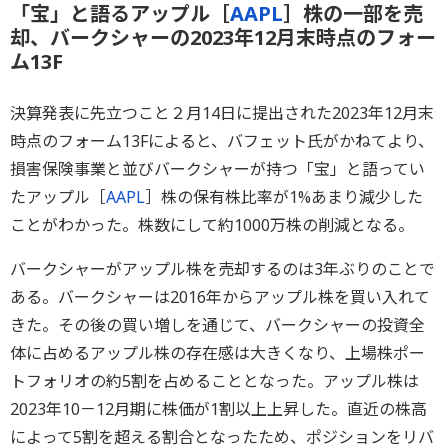
「宝」と語るアップル［
AAPL
］株の一部を売
却、バークシャーの2023年12月末時点のフォー
ム13F
決算発表に先立つこと２月14日に提出された2023年12月末
時点のフォーム13Fによると、バフェット氏がかねてより、
損害保険事業と並びバークシャーが持つ「宝」と語ってい
たアップル［
AAPL
］株の保有株比率が1%あまり減少した
ことがわかった。株数にして約1000万株の削減となる。
バークシャーがアップル株を売却するのは3年ぶりのことで
ある。バークシャーは2016年からアップル株を買い入れて
きた。その後の買い増しを通じて、バークシャーの投資全
体に占めるアップル株の存在感は大きくなり、上場株ポー
トフォリオの約5割を占めることとなった。アップル株は
2023年10－12月期に株価が1割以上上昇した。直近の株高
によって5割を超える割合となったため、ポジションをリバ