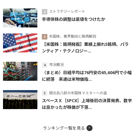
ストラテジーレポート
半導体株の調整は底値をつけたか
米国株、業界動向と銘柄解説
【米国株：銘柄発掘】業績上振れ5銘柄、パラ
ンティア・テクノロジー...
市況概況
（まとめ）日経平均は76円安の65,606円で小幅
に続落 来週は米物価指...
岡元兵八郎の米国株マスターへの道
スペースＸ［SPCX］上場後初の決算発表、数字
は良かったが株価が下落...
ランキング一覧を見る