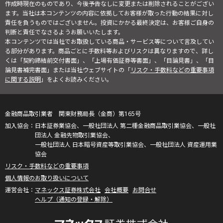
作成時現在のものであり、今後予告なしに変更または削除されることがござい
ます。当社は本コンテンツの内容に依拠してお客様が取った行動の結果に対し
責任を負うものではございません。投資にかかる最終決定は、お客様ご自身の
判断と責任でなさるようお願いいたします。
本コンテンツでは当社でお取扱している商品・サービス等について言及してい
る部分があります。商品ごとに手数料等およびリスクは異なりますので、詳し
くは「契約締結前交付書面」、「上場有価証券等書面」、「目論見書」、「目
論見書補完書面」または当社ウェブサイトの「
リスク・手数料などの重要事項
に関する説明
」をよくお読みください。
金融商品取引業者 関東財務局長（金商）第165号
日本証券業協会、一般社団法人 第二種金融商品取引業協会、一般社
団法人 金融先物取引業協会、
一般社団法人 日本暗号資産等取引業協会、一般社団法人 資産運用業
協会
リスク・手数料などの重要事項
個人情報のお取り扱いについて
マネックス証券株式会社
会社概要
お問合せ
ヘルプ（通知の登録・解除）