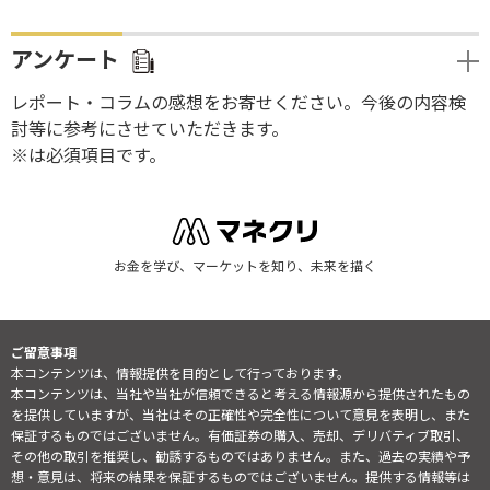
アンケート
レポート・コラムの感想をお寄せください。今後の内容検
討等に参考にさせていただきます。
※は必須項目です。
お金を学び、マーケットを知り、未来を描く
ご留意事項
本コンテンツは、情報提供を目的として行っております。
本コンテンツは、当社や当社が信頼できると考える情報源から提供されたもの
を提供していますが、当社はその正確性や完全性について意見を表明し、また
保証するものではございません。有価証券の購入、売却、デリバティブ取引、
その他の取引を推奨し、勧誘するものではありません。また、過去の実績や予
想・意見は、将来の結果を保証するものではございません。提供する情報等は