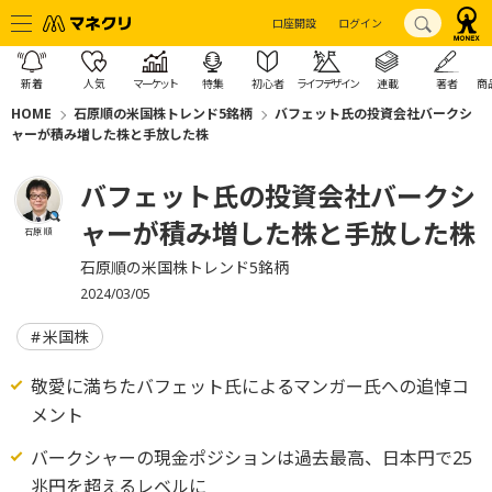
口座開設
ログイン
新着
人気
マーケット
特集
初心者
ライフデザイン
連載
著者
商
HOME
石原順の米国株トレンド5銘柄
バフェット氏の投資会社バークシ
ャーが積み増した株と手放した株
バフェット氏の投資会社バークシ
ャーが積み増した株と手放した株
石原 順
石原順の米国株トレンド5銘柄
2024/03/05
米国株
敬愛に満ちたバフェット氏によるマンガー氏への追悼コ
メント
バークシャーの現金ポジションは過去最高、日本円で25
兆円を超えるレベルに