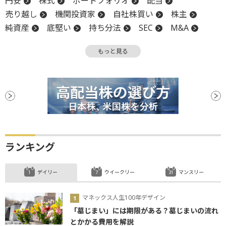
円安
株式
ポートフォリオ
配当
売り越し
機関投資家
自社株買い
株主
純資産
底堅い
持ち分法
SEC
M&A
オプション
キャッシュフロー
時価総額
もっと見る
上場
底
リバランス
ランキング
デイリー
ウイークリー
マンスリー
マネックス人生100年デザイン
「墓じまい」には期限がある？墓じまいの流れ
とかかる費用を解説