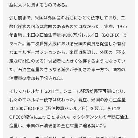
益に大いに資するものである。
少し前まで、米国は外国産の石油にひどく依存しており、二
酸化炭素の回収は意味のあるものではなかった。実際、1975
年当時、米国の石油生産量は800万バレル／日（BOEPD）で
あった。第二次世界大戦における米国の動員を促進した有利
なエネルギーポジションから、米国は後退し、外国の（不安
定な可能性のある）供給者に大きく依存するようになってい
た。石油生産量のさらなる減少が予測される一方で、国内の
消費量の増加も予想された。
そしてハレルヤ！ 2011年、シェール経済が実現可能になり、
我々のエネルギー依存は終わった。現在、米国の原油生産量
は1300万BOEPD（石油換算バレル／日）を超え、もはや
OPECが優位に立つことはない。オクシデンタルの年間石油生
産量は、米国の石油備蓄の全在庫量に迫る勢いだ。