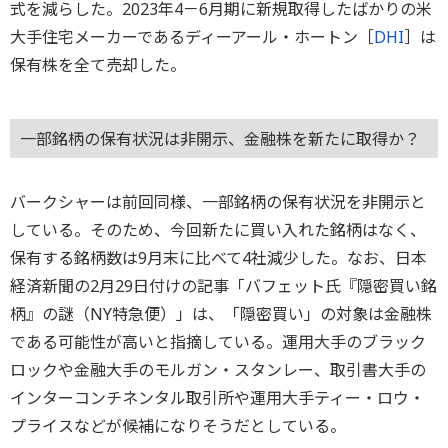
式を減らした。2023年4－6月期に新規取得したばかりの米
大手住宅メーカーであるディーアール・ホートン［
DHI
］は
保有株を全て売却した。
一部銘柄の保有状況は非開示、金融株を新たに取得か？
バークシャーは前回同様、一部銘柄の保有状況を非開示と
している。そのため、今回新たに買い入れた銘柄はなく、
保有する銘柄数は9月末に比べて4社減少した。なお、日本
経済新聞の2月29日付けの記事「バフェット氏『隠密買い銘
柄』の謎（NY特急便）」は、「隠密買い」の対象は金融株
である可能性が高いと指摘している。運用大手のブラック
ロックや金融大手のモルガン・スタンレー、取引書大手の
インターコンチネンタル取引所や運用大手ティー・ロウ・
プライスなどが候補になりそうだとしている。