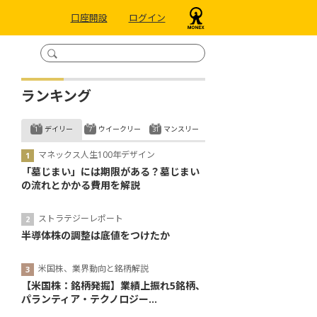
口座開設
ログイン
ランキング
デイリー
ウイークリー
マンスリー
マネックス人生100年デザイン
「墓じまい」には期限がある？墓じまい
の流れとかかる費用を解説
ストラテジーレポート
半導体株の調整は底値をつけたか
米国株、業界動向と銘柄解説
【米国株：銘柄発掘】業績上振れ5銘柄、
パランティア・テクノロジー...