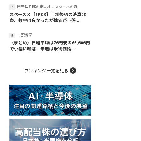
岡元兵八郎の米国株マスターへの道
スペースＸ［SPCX］上場後初の決算発
表、数字は良かったが株価が下落...
市況概況
（まとめ）日経平均は76円安の65,606円
で小幅に続落 来週は米物価指...
ランキング一覧を見る