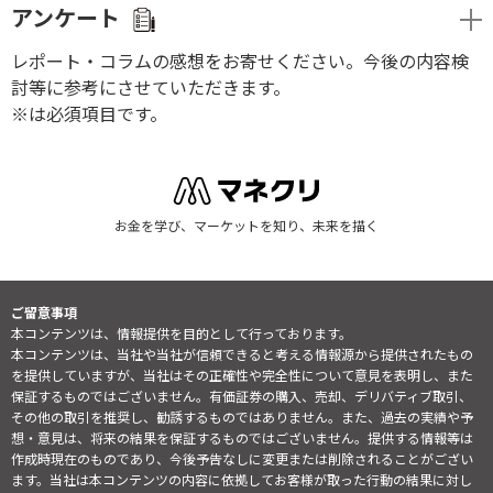
アンケート
レポート・コラムの感想をお寄せください。今後の内容検
討等に参考にさせていただきます。
※は必須項目です。
お金を学び、マーケットを知り、未来を描く
ご留意事項
本コンテンツは、情報提供を目的として行っております。
本コンテンツは、当社や当社が信頼できると考える情報源から提供されたもの
を提供していますが、当社はその正確性や完全性について意見を表明し、また
保証するものではございません。有価証券の購入、売却、デリバティブ取引、
その他の取引を推奨し、勧誘するものではありません。また、過去の実績や予
想・意見は、将来の結果を保証するものではございません。提供する情報等は
作成時現在のものであり、今後予告なしに変更または削除されることがござい
ます。当社は本コンテンツの内容に依拠してお客様が取った行動の結果に対し