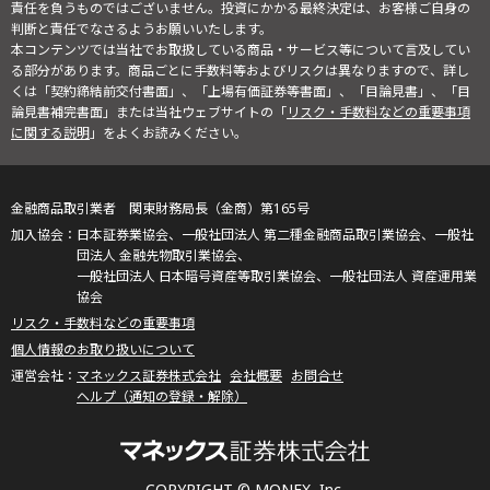
責任を負うものではございません。投資にかかる最終決定は、お客様ご自身の
判断と責任でなさるようお願いいたします。
本コンテンツでは当社でお取扱している商品・サービス等について言及してい
る部分があります。商品ごとに手数料等およびリスクは異なりますので、詳し
くは「契約締結前交付書面」、「上場有価証券等書面」、「目論見書」、「目
論見書補完書面」または当社ウェブサイトの「
リスク・手数料などの重要事項
に関する説明
」をよくお読みください。
金融商品取引業者 関東財務局長（金商）第165号
日本証券業協会、一般社団法人 第二種金融商品取引業協会、一般社
団法人 金融先物取引業協会、
一般社団法人 日本暗号資産等取引業協会、一般社団法人 資産運用業
協会
リスク・手数料などの重要事項
個人情報のお取り扱いについて
マネックス証券株式会社
会社概要
お問合せ
ヘルプ（通知の登録・解除）
COPYRIGHT © MONEX, Inc.