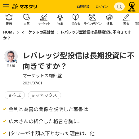
口座開設
ログイン
新着
人気
マーケット
特集
初心者
ライフデザイン
連載
著者
商
HOME
マーケットの羅針盤
レバレッジ型投信は長期投資に不向きです
か？
レバレッジ型投信は長期投資に不
向きですか？
広木 隆
マーケットの羅針盤
2021/07/01
株式
マネックス
金利と為替の関係を説明した著書は
広木さんの紹介した格言を胸に…
Jタワーが半額以下となった理由は、他