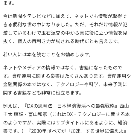
ます。
今は新聞やテレビなどに加えて、ネットでも情報が取得で
きる便利な世の中になりました。ただ、それだけ情報が氾
濫しているわけで玉石混交の中から真に役に立つ情報を見
抜く、個人の目利き力が試される時代だとも言えます。
若い人には本を読むことをお勧めします。
ネットやメディアの情報ではなく、書籍になったもので
す。資産運用に関する良書はたくさんあります。資産運用や
金融関係の本ではなく、テクノロジーや科学、未来予測に
関する書籍なども非常に役立ちます。
例えば、『DXの思考法 日本経済復活への最強戦略』西山
圭太 解説・冨山和彦（これはDX‐テクノロジーに関する本
のようですが、実際にはサブタイトルにあるように、経済
書です。）『2030年:すべてが「加速」する世界に備えよ』