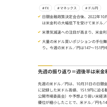
FX
マネックス
ドル円
日銀金融政策決定会合後、2022年
は米金利の大幅低下を受けて米ドル／
米景気減速への注目が高まり、米金利
大量の米ドル買いポジションの手仕
り。今週の米ドル／円は147～151
先週の振り返り＝週後半は米金
先週の米ドル／円は、10月31日の日銀金
に記録した米ドル高値、151.9円に迫る
公開市場委員会）や予想より弱い米経済
優位が縮小したことで、米ドル／円も14