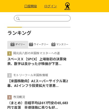
口座開設
ログイン
ランキング
デイリー
ウイークリー
マンスリー
岡元兵八郎の米国株マスターへの道
スペースＸ［SPCX］上場後初の決算発
表、数字は良かったが株価が下落...
モトリーフール米国株情報
【米国株動向】AIスーパーサイクル第2
幕、AIインフラ投資拡大で恩恵...
市況概況
（まとめ）日経平均は617円安の65,683
円で反落 半導体株に売りも好...