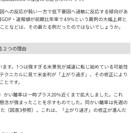
因への反応が鈍い一方で低下要因へ過敏に反応する傾向があ
質GDP・速報値が前期比年率で4.9％という異例の大幅上昇と
ことなどは、その最たる例だったのではないでしょうか。
る２つの理由
います。1つは強すぎる米景気が減速に転じ始めている可能性
テクニカルに見て米金利が「上がり過ぎ」、その修正により
ことです。
線）かい離率は一時プラス20％近くまで拡大しました。これ
懸念が強まったことを示すものでした。同かい離率は先週の
した（図表3参照）。これは、「上がり過ぎ」の修正が進んだ