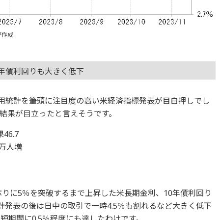
が作成
年債利回りも大きく低下
雇用統計を筆頭に注目度の高い米経済指標発表が目白押しでし
結果が目立ったと言えそうです。
6.7
5万人増
年ぶりに5％を突破するまで上昇した米長期金利、10年債利回り
計発表の後は日中の取引で一時4.5％も割れるなど大きく低下
短期間に0.5％程度にも達したわけです。