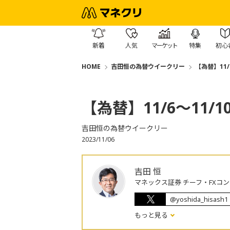
新着
人気
マーケット
特集
初心
HOME
吉田恒の為替ウイークリー
【為替】11
【為替】11/6～11
吉田恒の為替ウイークリー
2023/11/06
吉田 恒
マネックス証券 チーフ・FXコ
@yoshida_hisash1
もっと見る