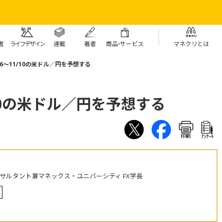
者
ライフデザイン
連載
著者
商
品・
サービス
マネクリとは
/6～11/10の米ドル／円を予想する
/10の米ドル／円を予想する
印刷
ｱﾝｹｰﾄ
ンサルタント兼マネックス・ユニバーシティ FX学長