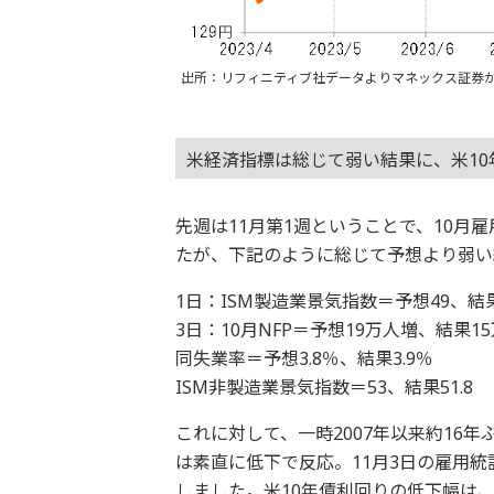
出所：リフィニティブ社データよりマネックス証券
米経済指標は総じて弱い結果に、米10
先週は11月第1週ということで、10月
たが、下記のように総じて予想より弱い
1日：ISM製造業景気指数＝予想49、結果4
3日：10月NFP＝予想19万人増、結果1
同失業率＝予想3.8％、結果3.9％
ISM非製造業景気指数＝53、結果51.8
これに対して、一時2007年以来約16
は素直に低下で反応。11月3日の雇用統
しました。米10年債利回りの低下幅は、