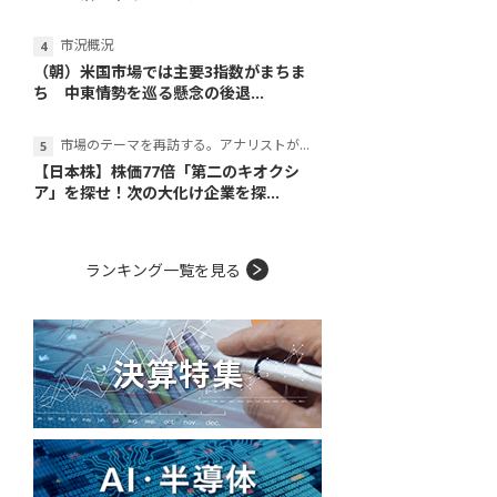
市況概況
（朝）米国市場では主要3指数がまちま
ち 中東情勢を巡る懸念の後退...
市場のテーマを再訪する。アナリストが読み解くテーマの本質
【日本株】株価77倍「第二のキオクシ
ア」を探せ！次の大化け企業を探...
ランキング一覧を見る