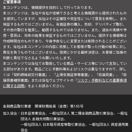
ご留意事項
本コンテンツは、情報提供を目的として行っております。
本コンテンツは、当社や当社が信頼できると考える情報源から提供されたもの
を提供していますが、当社はその正確性や完全性について意見を表明し、また
保証するものではございません。有価証券の購入、売却、デリバティブ取引、
その他の取引を推奨し、勧誘するものではありません。また、過去の実績や予
想・意見は、将来の結果を保証するものではございません。提供する情報等は
作成時現在のものであり、今後予告なしに変更または削除されることがござい
ます。当社は本コンテンツの内容に依拠してお客様が取った行動の結果に対し
責任を負うものではございません。投資にかかる最終決定は、お客様ご自身の
判断と責任でなさるようお願いいたします。
本コンテンツでは当社でお取扱している商品・サービス等について言及してい
る部分があります。商品ごとに手数料等およびリスクは異なりますので、詳し
くは「契約締結前交付書面」、「上場有価証券等書面」、「目論見書」、「目
論見書補完書面」または当社ウェブサイトの「
リスク・手数料などの重要事項
に関する説明
」をよくお読みください。
金融商品取引業者 関東財務局長（金商）第165号
日本証券業協会、一般社団法人 第二種金融商品取引業協会、一般社
団法人 金融先物取引業協会、
一般社団法人 日本暗号資産等取引業協会、一般社団法人 資産運用業
協会