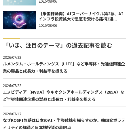
2026/08/06
【米国株動向】AIスーパーサイクル第2幕、AI
インフラ投資拡大で恩恵を受ける銘柄3選...
2026/08/06
「いま、注目のテーマ」の過去記事を読む
2026/07/23
ルメンタム・ホールディングス［LITE］など半導体・光通信関連企
業の製品と成長力・利益率を捉える
2026/07/22
エヌビディア［NVDA］やキオクシアホールディングス（285A）な
ど半導体関連企業の製品と成長力・利益率を捉える
2026/07/17
なぜKOSPI急落は日本のAI・半導体株を揺らすのか、韓国発ボラテ
ィリティの構造と日本株投資の着眼点