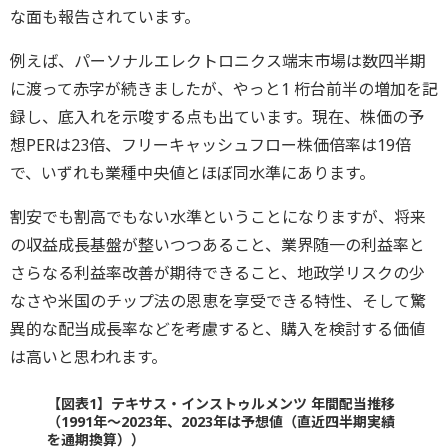
な面も報告されています。
例えば、パーソナルエレクトロニクス端末市場は数四半期
に渡って赤字が続きましたが、やっと1 桁台前半の増加を記
録し、底入れを示唆する点も出ています。現在、株価の予
想PERは23倍、フリーキャッシュフロー株価倍率は19倍
で、いずれも業種中央値とほぼ同水準にあります。
割安でも割高でもない水準ということになりますが、将来
の収益成長基盤が整いつつあること、業界随一の利益率と
さらなる利益率改善が期待できること、地政学リスクの少
なさや米国のチップ法の恩恵を享受できる特性、そして驚
異的な配当成長率などを考慮すると、購入を検討する価値
は高いと思われます。
【図表1】テキサス・インストゥルメンツ 年間配当推移
（1991年～2023年、2023年は予想値（直近四半期実績
を通期換算））