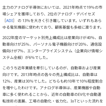
主力のアナログ半導体においては、2021年時点で19％の市
場シェアを獲得しており、2位のアナログ・デバイセズ
［
ADI
］ の 13％を大きく引き離しています。いずれもあら
ゆる電気機器に使われており、顧客基盤も多岐に渡ります。
2022年度のマーケット別売上構成比は産業向けが40％、自
動車向けが25％、パーソナル電子機器向けが20％、通信設
備向けが7％、エンタープライズシステム（企業向け情報シ
ステム全般）が6％でした。
このうち近年業績を牽引しているのが、自動車および産業
向けです。2013年時点の各々の売上構成比は、自動車は
12％、産業は30％でした。どちらも約10年で10％程度割合
を増やしたわけです。アナログ半導体は、産業機器や自動
車に多く使われることから、近年の自動車のEV化や自動運
転技術の進展、工場の自動化・省力化、IoTといった流れを