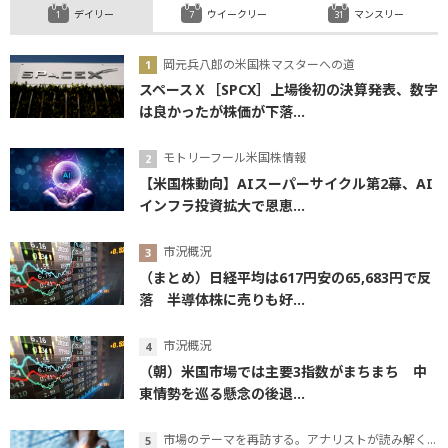
デイリー
ウイークリー
マンスリー
岡元兵八郎の米国株マスターへの道
スペースＸ［SPCX］上場後初の決算発表、数字
は良かったが株価が下落...
モトリーフール米国株情報
【米国株動向】AIスーパーサイクル第2幕、AI
インフラ投資拡大で恩恵...
市況概況
（まとめ）日経平均は617円安の65,683円で反
落 半導体株に売りも好...
市況概況
（朝）米国市場では主要3指数がまちまち 中
東情勢を巡る懸念の後退...
市場のテーマを再訪する。アナリストが読み解くテーマの本質