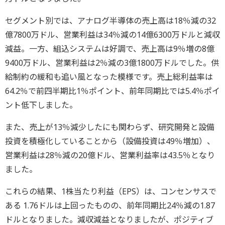
セグメント別では、アナログ半導体の売上高は18％減の32
億7800万ドル、営業利益は34％減の14億6300万ドルと減収
減益。一方、組込システムは好調で、売上高は9％増の8億
9400万ドル、営業利益は2％減の3億1800万ドルでした。供
給制約の緩和も追い風となった模様です。売上総利益率は
64.2％で前四半期比1％ポイント、前年同期比では5.4％ポイ
ント低下しました。
また、売上が13％減少したにも関わらず、研究開発と設備
投資を積極化していることから（設備投資は49％増加）、
営業利益は28％減の20億ドル、営業利益率は43.5％となり
ました。
これらの結果、1株当たり利益（EPS）は、コンセンサスで
ある 1.76ドルは上回ったものの、前年同期比24％減の1.87
ドルとなりました。減収減益となりましたが、ポジティブ