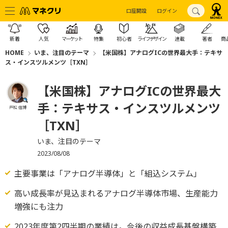
口座開設
ログイン
新着
人気
マーケット
特集
初心者
ライフデザイン
連載
著者
商
HOME
いま、注目のテーマ
【米国株】アナログICの世界最大手：テキサ
ス・インスツルメンツ［TXN］
【米国株】アナログICの世界最大
手：テキサス・インスツルメンツ
戸松 信博
［TXN］
いま、注目のテーマ
2023/08/08
主要事業は「アナログ半導体」と「組込システム」
高い成長率が見込まれるアナログ半導体市場、生産能力
増強にも注力
2023年度第2四半期の業績は。今後の収益成長基盤構築