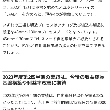
稼働することになります。（なお、300mmウェハー工場
は、2022年12月に稼働を始めた米ユタ州リーハイの
「LFAB1」を含めると、現在4つが稼働しています）。
いずれの工場も製造プロセスはアナログ及び組込み製品に
最適な45nm～130nmプロセスノードとなっています。
45nm～130nmプロセスノード自動車業界に必要とされる
ことから、EV化と自動運転市場の拡大の恩恵を享受できる
でしょう。
2023年度第2四半期の業績は。今後の収益成長
基盤構築や利益率改善に期待
2023年度第2四半期の業績は、自動車分野以外が振るわな
かったことにより、売上高は前年同期比13％減の45億3000
万ドルとなりました。