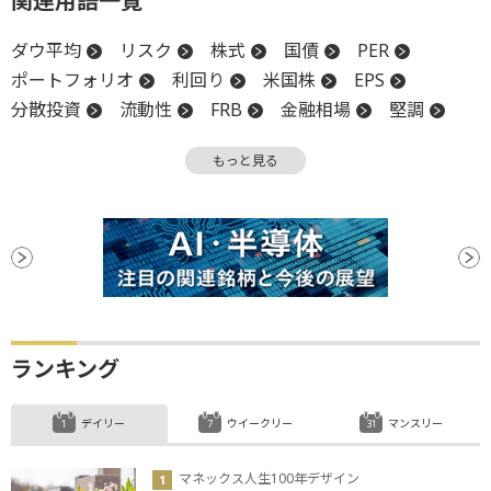
関連用語一覧
ダウ平均
リスク
株式
国債
PER
ポートフォリオ
利回り
米国株
EPS
分散投資
流動性
FRB
金融相場
堅調
債券
社債
底
もっと見る
ランキング
デイリー
ウイークリー
マンスリー
マネックス人生100年デザイン