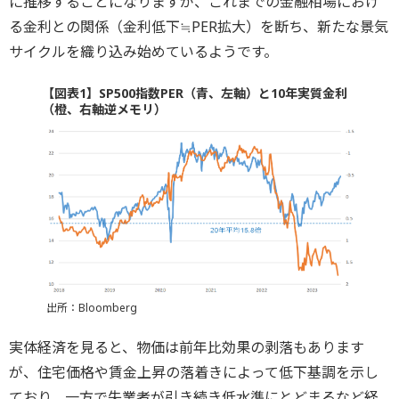
に推移することになりますが、これまでの金融相場におけ
る金利との関係（金利低下≒PER拡大）を断ち、新たな景気
サイクルを織り込み始めているようです。
【図表1】SP500指数PER（青、左軸）と10年実質金利
（橙、右軸逆メモリ）
出所：Bloomberg
実体経済を見ると、物価は前年比効果の剥落もあります
が、住宅価格や賃金上昇の落着きによって低下基調を示し
ており、一方で失業者が引き続き低水準にとどまるなど経