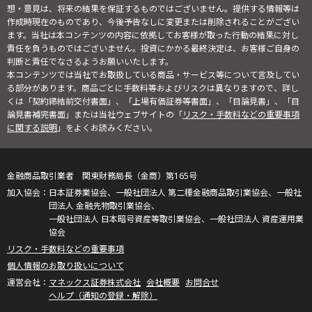
想・意見は、将来の結果を保証するものではございません。提供する情報等は
作成時現在のものであり、今後予告なしに変更または削除されることがござい
ます。当社は本コンテンツの内容に依拠してお客様が取った行動の結果に対し
責任を負うものではございません。投資にかかる最終決定は、お客様ご自身の
判断と責任でなさるようお願いいたします。
本コンテンツでは当社でお取扱している商品・サービス等について言及してい
る部分があります。商品ごとに手数料等およびリスクは異なりますので、詳し
くは「契約締結前交付書面」、「上場有価証券等書面」、「目論見書」、「目
論見書補完書面」または当社ウェブサイトの「
リスク・手数料などの重要事項
に関する説明
」をよくお読みください。
金融商品取引業者 関東財務局長（金商）第165号
日本証券業協会、一般社団法人 第二種金融商品取引業協会、一般社
団法人 金融先物取引業協会、
一般社団法人 日本暗号資産等取引業協会、一般社団法人 資産運用業
協会
リスク・手数料などの重要事項
個人情報のお取り扱いについて
マネックス証券株式会社
会社概要
お問合せ
ヘルプ（通知の登録・解除）