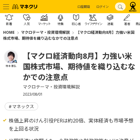
口座開設
ログイン
新着
人気
マーケット
特集
初心者
ライフデザイン
連載
著者
商
HOME
マクロテーマ・投資環境解説
【マクロ経済動向8月】力強い米国
株式市場、期待値を織り込むなかでの注意点
【マクロ経済動向8月】力強い米
国株式市場、期待値を織り込むな
塚本 憲弘
かでの注意点
マクロテーマ・投資環境解説
2023/08/01
マネックス
株価上昇のけん引役PERは約20倍、実体経済も市場予想
を上回る状況