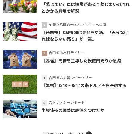
「墓じまい」には期限がある？墓じまいの流れ
とかかる費用を解説
岡元兵八郎の米国株マスターへの道
【米国株】S&P500は高値を更新、「売らなけ
ればならない売り」が一巡...
吉田恒の為替デイリー
【為替】円安を主導した投機円売りが急減
吉田恒の為替ウイークリー
【為替】8/10～8/14の米ドル／円を予想する
ストラテジーレポート
半導体株の調整は底値をつけたか