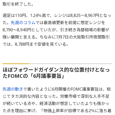
取引を終了した。
週足は110円、1.24％高で、レンジは8,825～8,967円となっ
た。
先週のコラム
では最高値更新を前提に想定レンジを
8,790～8,940円としていたが、引き続き為替相場の影響が
強い展開と言える。ちなみに7月7日の大阪取引所夜間取引
では、8,788円まで安値を見ている。
ほぼフォワードガイダンス的な位置付けとなっ
たFOMCの「6月議事要旨」
先週の動き
で書いたように6月開催のFOMC議事要旨は、総
じてタカ派的な内容となった。労働市場で深刻な人手不足
が続いている点や、経済活動が想定していたよりも強かっ
た点を理由に挙げ、「物価上昇率が目標である2％に落ち着