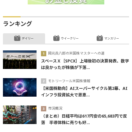
ランキング
デイリー
ウイークリー
マンスリー
岡元兵八郎の米国株マスターへの道
スペースＸ［SPCX］上場後初の決算発表、数字
は良かったが株価が下落...
モトリーフール米国株情報
【米国株動向】AIスーパーサイクル第2幕、AI
インフラ投資拡大で恩恵...
市況概況
（まとめ）日経平均は617円安の65,683円で反
落 半導体株に売りも好...