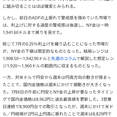
に踏み切ることはほぼ確実とみられる。
しかし、前日のADPの上振れで警戒感を強めていた市場で
は、利上げに対する過度の警戒感は後退し、NY金は一時
1,941.60ドルまで戻りを見せた。
総じて7月の0.25％利上げを織り込むことになった市場だ
が、NY金の下値は限定的なものとなった。結局レンジは
1,908.50～1,942.90ドルと
先週のコラム
で解説した想定レン
ジ1,920～1,960ドルの範囲内に収まるものとなった。
一方、対米ドルで円安から週末は円高方向の動きが強まっ
たことで、国内金価格は週末にかけて値動きが大きくなっ
た。7月6日の午前に円安とNY金の上昇が重なったタイミン
グで国内金価格は8,962円と過去最高値を更新した。3営業
日連続で8,900円台での取引となったが、週末にかけて米ド
ル／円相場が2円以上円高に振れたことで週末は8,829円で