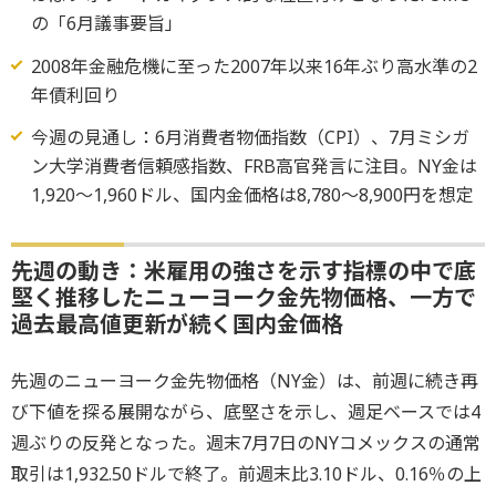
の「6月議事要旨」
2008年金融危機に至った2007年以来16年ぶり高水準の2
年債利回り
今週の見通し：6月消費者物価指数（CPI）、7月ミシガ
ン大学消費者信頼感指数、FRB高官発言に注目。NY金は
1,920～1,960ドル、国内金価格は8,780～8,900円を想定
先週の動き：米雇用の強さを示す指標の中で底
堅く推移したニューヨーク金先物価格、一方で
過去最高値更新が続く国内金価格
先週のニューヨーク金先物価格（NY金）は、前週に続き再
び下値を探る展開ながら、底堅さを示し、週足ベースでは4
週ぶりの反発となった。週末7月7日のNYコメックスの通常
取引は1,932.50ドルで終了。前週末比3.10ドル、0.16％の上