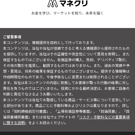
お金を学び、マーケットを知り、未来を描く
ご留意事項
本コンテンツは、情報提供を目的として行っております。
本コンテンツは、当社や当社が信頼できると考える情報源から提供されたもの
を提供していますが、当社はその正確性や完全性について意見を表明し、また
保証するものではございません。有価証券の購入、売却、デリバティブ取引、
その他の取引を推奨し、勧誘するものではありません。また、過去の実績や予
想・意見は、将来の結果を保証するものではございません。提供する情報等は
作成時現在のものであり、今後予告なしに変更または削除されることがござい
ます。当社は本コンテンツの内容に依拠してお客様が取った行動の結果に対し
責任を負うものではございません。投資にかかる最終決定は、お客様ご自身の
判断と責任でなさるようお願いいたします。
本コンテンツでは当社でお取扱している商品・サービス等について言及してい
る部分があります。商品ごとに手数料等およびリスクは異なりますので、詳し
くは「契約締結前交付書面」、「上場有価証券等書面」、「目論見書」、「目
論見書補完書面」または当社ウェブサイトの「
リスク・手数料などの重要事項
に関する説明
」をよくお読みください。