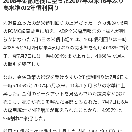
2008年金融危機に至った2007年以来16年ぶり
高水準の2年債利回り
先週目立ったのが米債利回りの上昇だった。タカ派的な6月
のFOMC議事要旨に加え、ADP全米雇用報告の上振れが明
らかになった7月6日の米債市場では、10年債利回りは一時
4.085％と3月2日以来4ヶ月ぶりの高水準を付け4.038％で終
了。翌7月7日には一時4.094％まで上昇し、4.068％で週末
の取引を終了した。
なお、金融政策の影響を受けやすい2年債利回りは7月6日に
一時5.145％と2007年6月以来、16年1ヶ月ぶりの水準に上
昇した。金利のピークアウトを見込んでいた投資家が投げ
売りし、売りが売りを呼んだ展開とみられた。7月7日は6月
の雇用統計でNFP増加が抑えられたことから、4.957％と
5％割れで終了した。
前回2年債がこの水準まで上昇した時期（2007年6月）は、