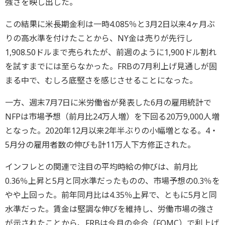
強さを映し出した。
この結果に米長期金利は一時4.085％と3月2日以来4ヶ月ぶ
りの高水準を付けたことから、NY金は売りが先行し
1,908.50ドルまで売られたが、前週のように1,900ドル割れ
を試すまでには至らなかった。FRBの7月利上げ見通しが固
まる中で、むしろ底堅さを感じさせることになった。
一方、週末7月7日に米労働省が発表した6月の雇用統計で
NFPは市場予想（前月比24万人増）を下回る20万9,000人増
となった。2020年12月以来2年半ぶりの小幅増となる。4・
5月分の雇用者数の伸びも計11万人下方修正された。
インフレとの関連で注目の平均時給の伸びは、前月比
0.36％上昇と5月と同水準だったものの、市場予想の0.3％を
やや上回った。前年同月比は4.35％上昇で、ともに5月と同
水準だった。賃金は堅調な伸びを維持し、労働市場の強さ
が示されたことから、FRBは今月の会合（FOMC）で利上げ