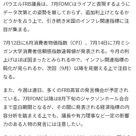
パウエルFRB議長は、7月FOMCはライブと表現するように
データ次第との姿勢を崩しておらず、追加利上げとなるか
どうかを占う上で、引き続き米国のインフレ関連指標に注
目が集まる。
7月12日に6月消費者物価指数（CPI）、7月14日に7月ミシ
ガン大学消費者信頼感指数速報値が発表される。今月の利
上げはほぼ固まったとみられる中で、インフレ関連指標の
鈍化が見られるか、次回（9月）以降を見据える上で注目と
なる。
また、今週は連日、多くのFRB高官の発言機会が予定され
ている。7月FOMC以降は8月下旬のジャクソンホール会合
まで空白期間となるが、その間に発表される経済指標の内
容分析を踏まえる上でも、議長や有力理事など一定の影響
力のある人物の発言には注意したい。