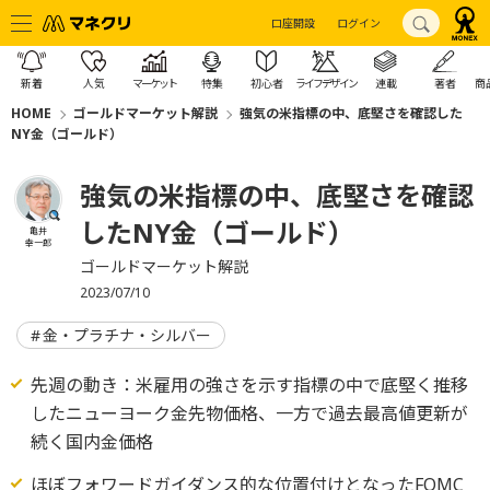
口座開設
ログイン
新着
人気
マーケット
特集
初心者
ライフデザイン
連載
著者
商
HOME
ゴールドマーケット解説
強気の米指標の中、底堅さを確認した
NY金（ゴールド）
強気の米指標の中、底堅さを確認
したNY金（ゴールド）
亀井
幸一郎
ゴールドマーケット解説
2023/07/10
金・プラチナ・シルバー
先週の動き：米雇用の強さを示す指標の中で底堅く推移
したニューヨーク金先物価格、一方で過去最高値更新が
続く国内金価格
ほぼフォワードガイダンス的な位置付けとなったFOMC