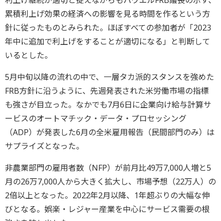
利上げ継続が適切と捉えながらもパウエルFRB議長の示す、
累積利上げ効果の経済への影響を見る時間を作るという方
針に従ったものとみられた。ほぼすべての参加者が「2023
年中に追加で利上げをすることが適切になる」と判断して
いるとした。
5月中旬以降の流れの中で、一層タカ派的スタンスを強めた
FRB方針に沿うように、先週発表された米労働市場の指標
も強さが目立った。なかでも7月6日に企業向け給与計算サ
ービスのオートマチック・データ・プロセッシング
（ADP）が発表した6月の全米雇用報告（民間部門のみ）は
サプライズとなった。
非農業部門の雇用者数（NFP）が前月比49万7,000人増と5
月の26万7,000人から大きく拡大し、市場予想（22万人）の
2倍以上となった。2022年2月以降、1年超ぶりの大幅な伸
びとなる。娯楽・レジャー産業を中心にサービス需要の根