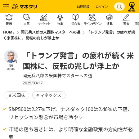
口座開設
ログイン
新着
人気
マーケット
特集
初心者
ライフデザイン
連載
著者
商
HOME
岡元兵八郎の米国株マスターへの道
「トランプ発言」の疲れが続
く米国株に、反転の兆しが浮上か
「トランプ発言」の疲れが続く米
国株に、反転の兆しが浮上か
岡元
兵八郎
岡元兵八郎の米国株マスターへの道
2025/03/17
米国株
マネックス
S&P500は2.27％下げ、ナスダック100は2.46％の下落、
リセッション懸念が市場を冷やす
市場の落ち着きには、より明確な金融政策の方向性が必
要