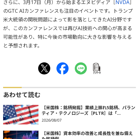
さらに、3月17日（月）から始まるエヌビディア［
NVDA
］
のGTC AIカンファレンスも注目のイベントです。トランプ
米大統領の関税問題によって影を落としてきたAI分野です
が、このカンファレンスでは再びAI技術への関心が高まる
可能性があり、特に今後の市場動向に大きな影響を与える
と予想されます。
ｱﾝｹｰﾄ
あわせて読む
【米国株：銘柄発掘】業績上振れ5銘柄、パラン
ティア・テクノロジーズ［PLTR］は「...
2026/08/07
【米国株】資本効率の改善と成長性を兼ね備え
た銘柄例