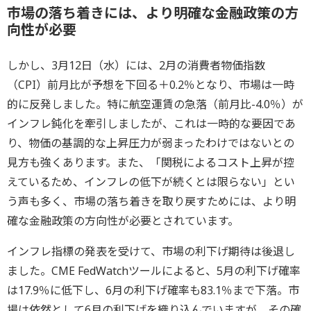
市場の落ち着きには、より明確な金融政策の方
向性が必要
しかし、3月12日（水）には、2月の消費者物価指数
（CPI）前月比が予想を下回る＋0.2％となり、市場は一時
的に反発しました。特に航空運賃の急落（前月比-4.0％）が
インフレ鈍化を牽引しましたが、これは一時的な要因であ
り、物価の基調的な上昇圧力が弱まったわけではないとの
見方も強くあります。また、「関税によるコスト上昇が控
えているため、インフレの低下が続くとは限らない」とい
う声も多く、市場の落ち着きを取り戻すためには、より明
確な金融政策の方向性が必要とされています。
インフレ指標の発表を受けて、市場の利下げ期待は後退し
ました。CME FedWatchツールによると、5月の利下げ確率
は17.9％に低下し、6月の利下げ確率も83.1％まで下落。市
場は依然として6月の利下げを織り込んでいますが、その確