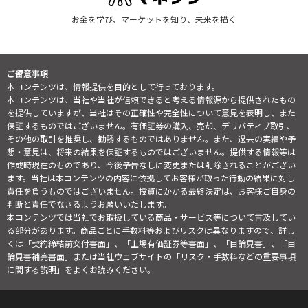
お金を学び、マーケットを知り、未来を描く
ご留意事項
本コンテンツは、情報提供を目的として行っております。
本コンテンツは、当社や当社が信頼できると考える情報源から提供されたもの
を提供していますが、当社はその正確性や完全性について意見を表明し、また
保証するものではございません。有価証券の購入、売却、デリバティブ取引、
その他の取引を推奨し、勧誘するものではありません。また、過去の実績や予
想・意見は、将来の結果を保証するものではございません。提供する情報等は
作成時現在のものであり、今後予告なしに変更または削除されることがござい
ます。当社は本コンテンツの内容に依拠してお客様が取った行動の結果に対し
責任を負うものではございません。投資にかかる最終決定は、お客様ご自身の
判断と責任でなさるようお願いいたします。
本コンテンツでは当社でお取扱している商品・サービス等について言及してい
る部分があります。商品ごとに手数料等およびリスクは異なりますので、詳し
くは「契約締結前交付書面」、「上場有価証券等書面」、「目論見書」、「目
論見書補完書面」または当社ウェブサイトの「
リスク・手数料などの重要事項
に関する説明
」をよくお読みください。