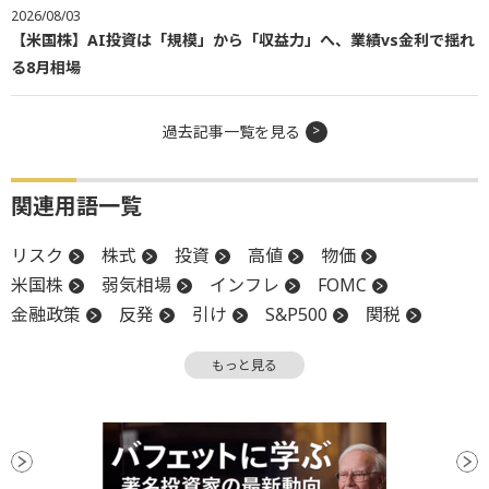
2026/08/03
【米国株】AI投資は「規模」から「収益力」へ、業績vs金利で揺れ
る8月相場
過去記事一覧を見る
関連用語一覧
リスク
株式
投資
高値
物価
米国株
弱気相場
インフレ
FOMC
金融政策
反発
引け
S&P500
関税
消費者物価指数
CPI
調整
ナスダック100
もっと見る
利下げ