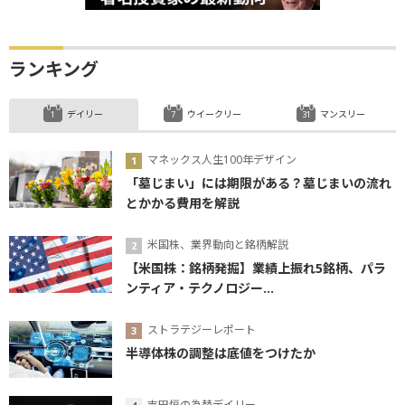
ランキング
デイリー
ウイークリー
マンスリー
マネックス人生100年デザイン
「墓じまい」には期限がある？墓じまいの流れ
とかかる費用を解説
米国株、業界動向と銘柄解説
【米国株：銘柄発掘】業績上振れ5銘柄、パラ
ンティア・テクノロジー...
ストラテジーレポート
半導体株の調整は底値をつけたか
吉田恒の為替デイリー