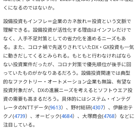
くになるのではないか。
設備投資もインフレ＝企業のカネ放れ＝投資という文脈で
理解できる。設備投資が活性化する理由はインフレだけで
なく、人手不足対策としての省力化を進めるニーズもあ
る。また、コロナ禍で先送りされていたDX・GX投資も一気
に動きだしてくるとみられる。もともと行わなければなら
ない投資案件だったが、コロナ対策で優先順位が後手に回
っていたものがかなりあるだろう。設備投資関連では典型
的なファクトリー・オートメーション企業も無論、有望な
投資対象だが、DXの進展ニーズを考えるとソフトウエア投
資の需要も高まるだろう。具体的にはシステム・インテグ
レータのNTTデータ(
9613
）、野村総研(
4307
）、伊藤忠テ
クノ(
4739
）、オービック(
4684
）、大塚商会(
4768
）などに
注目している。