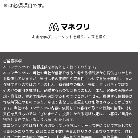
※は必須項目です。
お金を学び、マーケットを知り、未来を描く
ご留意事項
本コンテンツは、情報提供を目的として行っております。
本コンテンツは、当社や当社が信頼できると考える情報源から提供されたもの
を提供していますが、当社はその正確性や完全性について意見を表明し、また
保証するものではございません。有価証券の購入、売却、デリバティブ取引、
その他の取引を推奨し、勧誘するものではありません。また、過去の実績や予
想・意見は、将来の結果を保証するものではございません。提供する情報等は
作成時現在のものであり、今後予告なしに変更または削除されることがござい
ます。当社は本コンテンツの内容に依拠してお客様が取った行動の結果に対し
責任を負うものではございません。投資にかかる最終決定は、お客様ご自身の
判断と責任でなさるようお願いいたします。
本コンテンツでは当社でお取扱している商品・サービス等について言及してい
る部分があります。商品ごとに手数料等およびリスクは異なりますので、詳し
くは「契約締結前交付書面」、「上場有価証券等書面」、「目論見書」、「目