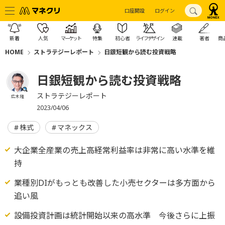
口座開設
ログイン
新着
人気
マーケット
特集
初心者
ライフデザイン
連載
著者
商
HOME
ストラテジーレポート
日銀短観から読む投資戦略
日銀短観から読む投資戦略
ストラテジーレポート
広木 隆
2023/04/06
株式
マネックス
大企業全産業の売上高経常利益率は非常に高い水準を維
持
業種別DIがもっとも改善した小売セクターは多方面から
追い風
設備投資計画は統計開始以来の高水準 今後さらに上振