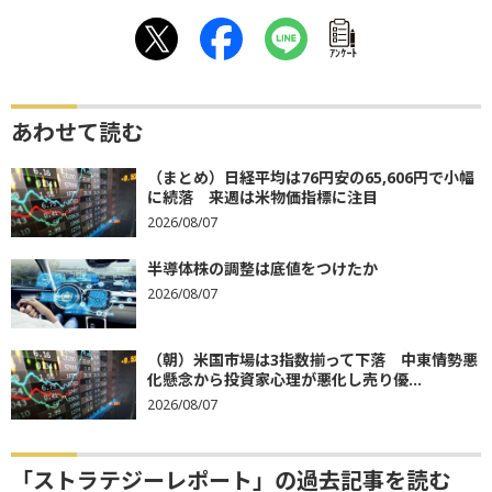
ｱﾝｹｰﾄ
あわせて読む
（まとめ）日経平均は76円安の65,606円で小幅
に続落 来週は米物価指標に注目
2026/08/07
半導体株の調整は底値をつけたか
2026/08/07
（朝）米国市場は3指数揃って下落 中東情勢悪
化懸念から投資家心理が悪化し売り優...
2026/08/07
「ストラテジーレポート」の過去記事を読む