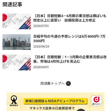
関連記事
【日本】日銀短観4－6月期の業況感は横ばいも
想定以上に底堅い 設備投資は上方修正
2026/07/01
日経平均の今週の予想レンジは6万4000円-7万
3000円
2026/06/29
【日本】日銀短観：1－3月期の企業景況感は改
善、市場は4月利上げを見込む
2026/04/01
用語集トップへ