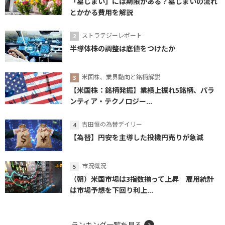
「墓じまい」には期限がある？墓じまいの流れ
とかかる費用を解説
ストラテジーレポート
半導体株の調整は底値をつけたか
米国株、業界動向と銘柄解説
【米国株：銘柄発掘】業績上振れ5銘柄、パラ
ンティア・テクノロジー...
吉田恒の為替デイリー
【為替】円安を主導した投機円売りが急減
市況概況
（朝）米国市場は3指数揃って上昇 雇用統計
は市場予想を下回り利上...
ランキング一覧を見る