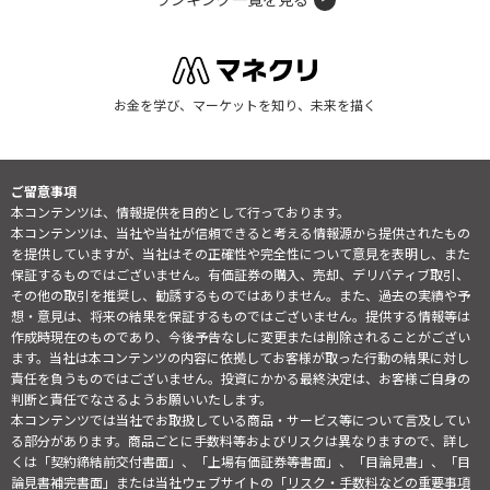
お金を学び、マーケットを知り、未来を描く
ご留意事項
本コンテンツは、情報提供を目的として行っております。
本コンテンツは、当社や当社が信頼できると考える情報源から提供されたもの
を提供していますが、当社はその正確性や完全性について意見を表明し、また
保証するものではございません。有価証券の購入、売却、デリバティブ取引、
その他の取引を推奨し、勧誘するものではありません。また、過去の実績や予
想・意見は、将来の結果を保証するものではございません。提供する情報等は
作成時現在のものであり、今後予告なしに変更または削除されることがござい
ます。当社は本コンテンツの内容に依拠してお客様が取った行動の結果に対し
責任を負うものではございません。投資にかかる最終決定は、お客様ご自身の
判断と責任でなさるようお願いいたします。
本コンテンツでは当社でお取扱している商品・サービス等について言及してい
る部分があります。商品ごとに手数料等およびリスクは異なりますので、詳し
くは「契約締結前交付書面」、「上場有価証券等書面」、「目論見書」、「目
論見書補完書面」または当社ウェブサイトの「
リスク・手数料などの重要事項