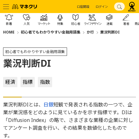
口座開設
ログイン
新着
人気
マーケット
特集
初心者
ライフデザイン
連載
著者
商
HOME
初心者でもわかりやすい金融用語集
か行
業況判断DI
初心者でもわかりやすい金融用語集
業況判断DI
経済
指標
指数
業況判断DIとは、
日銀
短観で発表される指数の一つで、企
業が業況感をどのように見ているかを示す指標です。DIは
「Diffusion Index」の略で、さまざまな業種の企業に対し
てアンケート調査を行い、その結果を数値化したもので
す。