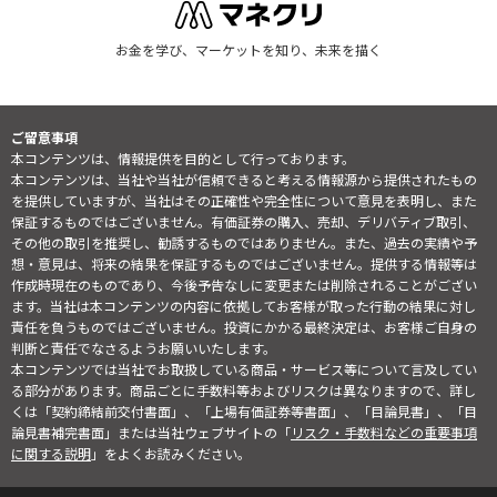
お金を学び、マーケットを知り、未来を描く
ご留意事項
本コンテンツは、情報提供を目的として行っております。
本コンテンツは、当社や当社が信頼できると考える情報源から提供されたもの
を提供していますが、当社はその正確性や完全性について意見を表明し、また
保証するものではございません。有価証券の購入、売却、デリバティブ取引、
その他の取引を推奨し、勧誘するものではありません。また、過去の実績や予
想・意見は、将来の結果を保証するものではございません。提供する情報等は
作成時現在のものであり、今後予告なしに変更または削除されることがござい
ます。当社は本コンテンツの内容に依拠してお客様が取った行動の結果に対し
責任を負うものではございません。投資にかかる最終決定は、お客様ご自身の
判断と責任でなさるようお願いいたします。
本コンテンツでは当社でお取扱している商品・サービス等について言及してい
る部分があります。商品ごとに手数料等およびリスクは異なりますので、詳し
くは「契約締結前交付書面」、「上場有価証券等書面」、「目論見書」、「目
論見書補完書面」または当社ウェブサイトの「
リスク・手数料などの重要事項
に関する説明
」をよくお読みください。