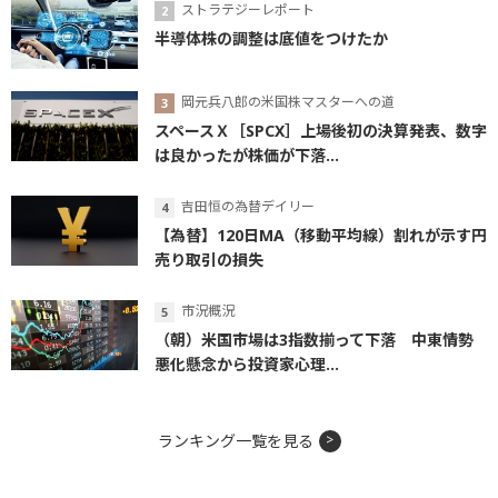
ストラテジーレポート
半導体株の調整は底値をつけたか
岡元兵八郎の米国株マスターへの道
スペースＸ［SPCX］上場後初の決算発表、数字
は良かったが株価が下落...
吉田恒の為替デイリー
【為替】120日MA（移動平均線）割れが示す円
売り取引の損失
市況概況
（朝）米国市場は3指数揃って下落 中東情勢
悪化懸念から投資家心理...
ランキング一覧を見る