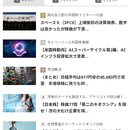
デイリー
ウイークリー
マンスリー
岡元兵八郎の米国株マスターへの道
スペースＸ［SPCX］上場後初の決算発表、数字
は良かったが株価が下落...
モトリーフール米国株情報
【米国株動向】AIスーパーサイクル第2幕、AI
インフラ投資拡大で恩恵...
市況概況
（まとめ）日経平均は617円安の65,683円で反
落 半導体株に売りも好...
市場のテーマを再訪する。アナリストが読み解くテーマの本質
【日本株】株価77倍「第二のキオクシア」を探
せ！次の大化け企業を探...
吉野貴晶のマーケットクオンツ分析