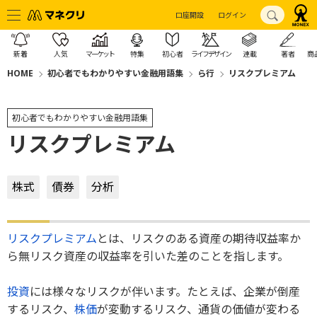
口座開設
ログイン
新着
人気
マーケット
特集
初心者
ライフデザイン
連載
著者
商
HOME
初心者でもわかりやすい金融用語集
ら行
リスクプレミアム
初心者でもわかりやすい金融用語集
リスクプレミアム
株式
債券
分析
リスク
プレミアム
とは、リスクのある資産の期待収益率か
ら無リスク資産の収益率を引いた差のことを指します。
投資
には様々なリスクが伴います。たとえば、企業が倒産
するリスク、
株価
が変動するリスク、通貨の価値が変わる