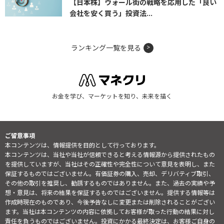
【日本株】ウォール街の戦略を応用した「良い
会社を安く買う」投資法...
ランキング一覧を見る
お金を学び、マーケットを知り、未来を描く
ご留意事項
本コンテンツは、情報提供を目的として行っております。
本コンテンツは、当社や当社が信頼できると考える情報源から提供されたもの
を提供していますが、当社はその正確性や完全性について意見を表明し、また
保証するものではございません。有価証券の購入、売却、デリバティブ取引、
その他の取引を推奨し、勧誘するものではありません。また、過去の実績や予
想・意見は、将来の結果を保証するものではございません。提供する情報等は
作成時現在のものであり、今後予告なしに変更または削除されることがござい
ます。当社は本コンテンツの内容に依拠してお客様が取った行動の結果に対し
責任を負うものではございません。投資にかかる最終決定は、お客様ご自身の