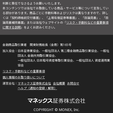
判断と責任でなさるようお願いいたします。
本コンテンツでは当社でお取扱している商品・サービス等について言及してい
る部分があります。商品ごとに手数料等およびリスクは異なりますので、詳し
くは「契約締結前交付書面」、「上場有価証券等書面」、「目論見書」、「目
論見書補完書面」または当社ウェブサイトの「
リスク・手数料などの重要事項
に関する説明
」をよくお読みください。
金融商品取引業者 関東財務局長（金商）第165号
日本証券業協会、一般社団法人 第二種金融商品取引業協会、一般社
団法人 金融先物取引業協会、
一般社団法人 日本暗号資産等取引業協会、一般社団法人 資産運用業
協会
リスク・手数料などの重要事項
個人情報のお取り扱いについて
マネックス証券株式会社
会社概要
お問合せ
ヘルプ（通知の登録・解除）
COPYRIGHT © MONEX, Inc.