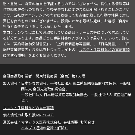
想・意見は、将来の結果を保証するものではございません。提供する情報等は
作成時現在のものであり、今後予告なしに変更または削除されることがござい
ます。当社は本コンテンツの内容に依拠してお客様が取った行動の結果に対し
責任を負うものではございません。投資にかかる最終決定は、お客様ご自身の
判断と責任でなさるようお願いいたします。
本コンテンツでは当社でお取扱している商品・サービス等について言及してい
る部分があります。商品ごとに手数料等およびリスクは異なりますので、詳し
くは「契約締結前交付書面」、「上場有価証券等書面」、「目論見書」、「目
論見書補完書面」または当社ウェブサイトの「
リスク・手数料などの重要事項
に関する説明
」をよくお読みください。
金融商品取引業者 関東財務局長（金商）第165号
日本証券業協会、一般社団法人 第二種金融商品取引業協会、一般社
団法人 金融先物取引業協会、
一般社団法人 日本暗号資産等取引業協会、一般社団法人 資産運用業
協会
リスク・手数料などの重要事項
個人情報のお取り扱いについて
マネックス証券株式会社
会社概要
お問合せ
ヘルプ（通知の登録・解除）