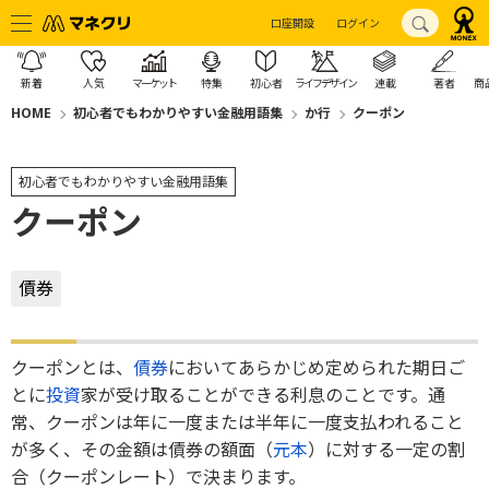
口座開設
ログイン
新着
人気
マーケット
特集
初心者
ライフデザイン
連載
著者
商
HOME
初心者でもわかりやすい金融用語集
か行
クーポン
初心者でもわかりやすい金融用語集
クーポン
債券
クーポンとは、
債券
においてあらかじめ定められた期日ご
とに
投資
家が受け取ることができる利息のことです。通
常、クーポンは年に一度または半年に一度支払われること
が多く、その金額は債券の額面（
元本
）に対する一定の割
合（クーポンレート）で決まります。