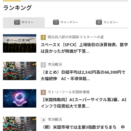
ランキング
デイリー
ウイークリー
マンスリー
岡元兵八郎の米国株マスターへの道
スペースＸ［SPCX］上場後初の決算発表、数字
は良かったが株価が下落...
市況概況
（まとめ）日経平均は2,342円高の66,300円で
大幅続伸 AI・半導体銘...
モトリーフール米国株情報
【米国株動向】AIスーパーサイクル第2幕、AI
インフラ投資拡大で恩恵...
市況概況
（朝）米国市場では主要3指数がまちまち 中