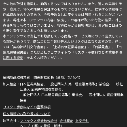
その他の取引を推奨し、勧誘するものではありません。また、過去の実績や予
想・意見は、将来の結果を保証するものではございません。提供する情報等は
作成時現在のものであり、今後予告なしに変更または削除されることがござい
ます。当社は本コンテンツの内容に依拠してお客様が取った行動の結果に対し
責任を負うものではございません。投資にかかる最終決定は、お客様ご自身の
判断と責任でなさるようお願いいたします。
本コンテンツでは当社でお取扱している商品・サービス等について言及してい
る部分があります。商品ごとに手数料等およびリスクは異なりますので、詳し
くは「契約締結前交付書面」、「上場有価証券等書面」、「目論見書」、「目
論見書補完書面」または当社ウェブサイトの「
リスク・手数料などの重要事項
に関する説明
」をよくお読みください。
金融商品取引業者 関東財務局長（金商）第165号
日本証券業協会、一般社団法人 第二種金融商品取引業協会、一般社
団法人 金融先物取引業協会、
一般社団法人 日本暗号資産等取引業協会、一般社団法人 資産運用業
協会
リスク・手数料などの重要事項
個人情報のお取り扱いについて
マネックス証券株式会社
会社概要
お問合せ
ヘルプ（通知の登録・解除）