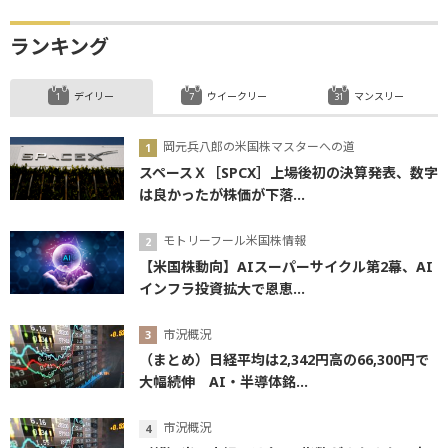
ランキング
デイリー
ウイークリー
マンスリー
岡元兵八郎の米国株マスターへの道
スペースＸ［SPCX］上場後初の決算発表、数字
は良かったが株価が下落...
モトリーフール米国株情報
【米国株動向】AIスーパーサイクル第2幕、AI
インフラ投資拡大で恩恵...
市況概況
（まとめ）日経平均は2,342円高の66,300円で
大幅続伸 AI・半導体銘...
市況概況