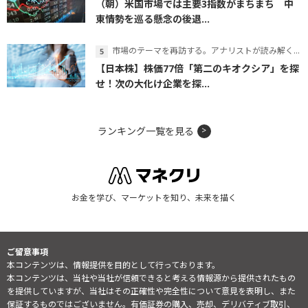
（朝）米国市場では主要3指数がまちまち 中
東情勢を巡る懸念の後退...
市場のテーマを再訪する。アナリストが読み解くテーマの本質
【日本株】株価77倍「第二のキオクシア」を探
せ！次の大化け企業を探...
ランキング一覧を見る
お金を学び、マーケットを知り、未来を描く
ご留意事項
本コンテンツは、情報提供を目的として行っております。
本コンテンツは、当社や当社が信頼できると考える情報源から提供されたもの
を提供していますが、当社はその正確性や完全性について意見を表明し、また
保証するものではございません。有価証券の購入、売却、デリバティブ取引、