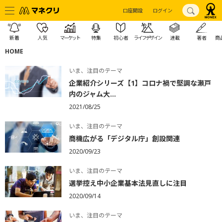
口座開設
ログイン
新着
人気
マーケット
特集
初心者
ライフデザイン
連載
著者
商
HOME
いま、注目のテーマ
企業紹介シリーズ【1】コロナ禍で堅調な瀬戸
内のジャム大...
2021/08/25
いま、注目のテーマ
商機広がる「デジタル庁」創設関連
2020/09/23
いま、注目のテーマ
選挙控え中小企業基本法見直しに注目
2020/09/14
いま、注目のテーマ