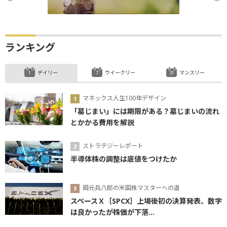
ランキング
デイリー
ウイークリー
マンスリー
マネックス人生100年デザイン
「墓じまい」には期限がある？墓じまいの流れ
とかかる費用を解説
ストラテジーレポート
半導体株の調整は底値をつけたか
岡元兵八郎の米国株マスターへの道
スペースＸ［SPCX］上場後初の決算発表、数字
は良かったが株価が下落...