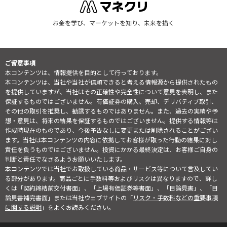
お金を学び、マーケットを知り、未来を描く
ご留意事項
本コンテンツは、情報提供を目的として行っております。
本コンテンツは、当社や当社が信頼できると考える情報源から提供されたもの
を提供していますが、当社はその正確性や完全性について意見を表明し、また
保証するものではございません。有価証券の購入、売却、デリバティブ取引、
その他の取引を推奨し、勧誘するものではありません。また、過去の実績や予
想・意見は、将来の結果を保証するものではございません。提供する情報等は
作成時現在のものであり、今後予告なしに変更または削除されることがござい
ます。当社は本コンテンツの内容に依拠してお客様が取った行動の結果に対し
責任を負うものではございません。投資にかかる最終決定は、お客様ご自身の
判断と責任でなさるようお願いいたします。
本コンテンツでは当社でお取扱している商品・サービス等について言及してい
る部分があります。商品ごとに手数料等およびリスクは異なりますので、詳し
くは「契約締結前交付書面」、「上場有価証券等書面」、「目論見書」、「目
論見書補完書面」または当社ウェブサイトの「
リスク・手数料などの重要事項
に関する説明
」をよくお読みください。