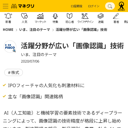
口座開設
ログイン
新着
人気
マーケット
特集
初心者
ライフデザイン
連載
著者
商
HOME
いま、注目のテーマ
活躍分野が広い「画像認識」技術
活躍分野が広い「画像認識」技術
いま、注目のテーマ
2020/07/06
株式
IPOフィーチャの人気化も刺激材料に
主な「画像認識」関連銘柄
AI（人工知能）と機械学習の要素技術であるディープラー
ニングによって、画像認識の技術精度が格段に上昇し始め